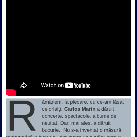
R
ămânem, la plecare, cu ce-am lăsat
celorlalți.
Carlos Marin
a dăruit
concerte, spectacole, albume de
neuitat. Dar, mai ales, a dăruit
bucurie. Nu s-a inventat o măsură