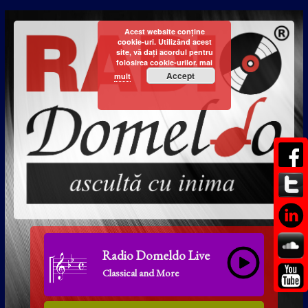
Acest website conține
cookie-uri. Utilizând acest
site, vă dați acordul pentru
folosirea cookie-urilor.
mai
Accept
mult
Radio Domeldo Live
Classical and More