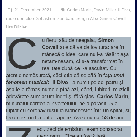
21 December 2021
Carlos Marin
David Miller
Il Divo
,
,
,
radio domeldo
Sebastien Izambard
Sergiu Alex
Simon Cowell
,
,
,
,
Urs Bűhler
C
u flerul său de neegalat,
Simon
Cowell
știe că va da lovitura: are în
mânecă o idee, care nu i-a răsărit așa
netam-nesam, ci s-a transformat în
realitate după ce i-a ascultat. Cu
atenție nemăsurată, căci știa că se află în fața
unui
fenomen muzical
:
Il Divo
i-a numit pe cei patru și
așa le-a rămas numele pînă azi, când, iubitorii muzicii
adevărate sunt acum inerți și fără glas.
Carlos Marin
,
minunatul bariton al cvartetului, ne-a părăsit. S-a
luptat cu coronavirusul la Manchester într-un spital, și,
Doamne, nu l-a putut răpune. Avea numai 53 de ani.
eci, zeci de emisiuni le-am consacrat
celor patru. Cine au fost? Iată