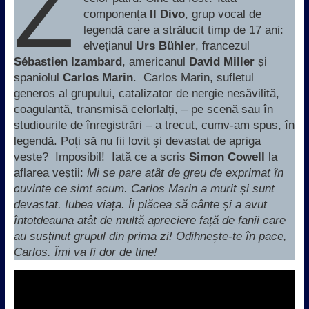
Z
componența
Il Divo
, grup vocal de
legendă care a strălucit timp de 17 ani:
elvețianul
Urs Bühler
, francezul
Sébastien Izambard
, americanul
David Miller
și
spaniolul
Carlos Marin
. Carlos Marin, sufletul
generos al grupului, catalizator de nergie nesăvilită,
coagulantă, transmisă celorlalți, – pe scenă sau în
studiourile de înregistrări – a trecut, cumv-am spus, în
legendă. Poți să nu fii lovit și devastat de apriga
veste? Imposibil! Iată ce a scris
Simon Cowell
la
aflarea veștii:
Mi se pare atât de greu de exprimat în
cuvinte ce simt acum. Carlos Marin a murit și sunt
devastat. Iubea viața. Îi plăcea să cânte și a avut
întotdeauna atât de multă apreciere față de fanii care
au susținut grupul din prima zi! Odihnește-te în pace,
Carlos. Îmi va fi dor de tine!