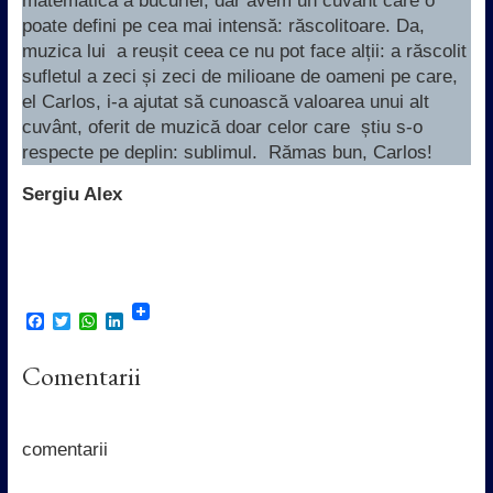
matematică a bucuriei, dar avem un cuvânt care o
poate defini pe cea mai intensă: răscolitoare. Da,
muzica lui a reușit ceea ce nu pot face alții: a răscolit
sufletul a zeci și zeci de milioane de oameni pe care,
el Carlos, i-a ajutat să cunoască valoarea unui alt
cuvânt, oferit de muzică doar celor care știu s-o
respecte pe deplin: sublimul. Rămas bun, Carlos!
Sergiu Alex
F
T
W
L
a
w
h
i
c
i
a
n
Comentarii
e
t
t
k
b
t
s
e
o
e
A
d
o
r
p
I
k
p
n
comentarii