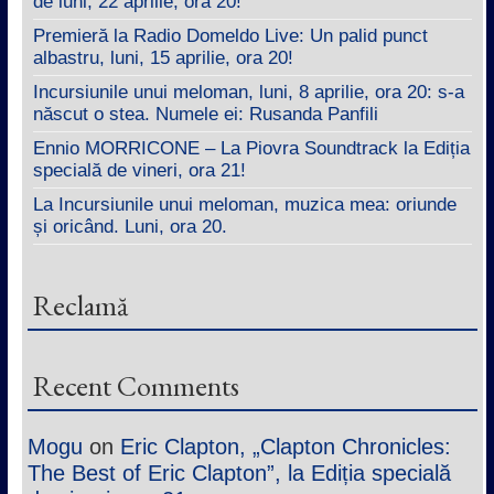
de luni, 22 aprilie, ora 20!
Premieră la Radio Domeldo Live: Un palid punct
albastru, luni, 15 aprilie, ora 20!
Incursiunile unui meloman, luni, 8 aprilie, ora 20: s-a
născut o stea. Numele ei: Rusanda Panfili
Ennio MORRICONE – La Piovra Soundtrack la Ediția
specială de vineri, ora 21!
La Incursiunile unui meloman, muzica mea: oriunde
și oricând. Luni, ora 20.
Reclamă
Recent Comments
Mogu
on
Eric Clapton, „Clapton Chronicles:
The Best of Eric Clapton”, la Ediția specială