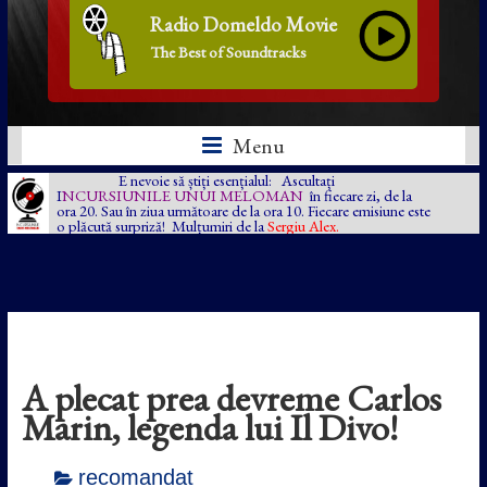
Radio Domeldo Movie
The Best of Soundtracks
Menu
E nevoie să știți esențialul: Ascultați
I
NCURSIUNILE UNUI MELOMAN
în fiecare zi, de la
ora 20. Sau în ziua următoare de la ora 10. Fiecare emisiune este
o plăcută surpriză! Mulțumiri de la
Sergiu Alex.
A plecat prea devreme Carlos
Marin, legenda lui Il Divo!
recomandat