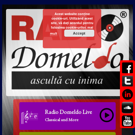
Acest website conține
cookie-uri. Utilizând acest
site, vă dați acordul pentru
folosirea cookie-urilor.
mai
Accept
mult
Radio Domeldo Live
Classical and More