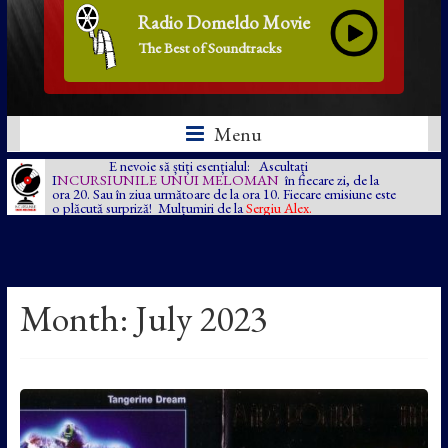
Radio Domeldo Movie
The Best of Soundtracks
Menu
E nevoie să știți esențialul: Ascultați
I
NCURSIUNILE UNUI MELOMAN
în fiecare zi, de la
ora 20. Sau în ziua următoare de la ora 10. Fiecare emisiune este
o plăcută surpriză! Mulțumiri de la
Sergiu Alex.
Month:
July 2023