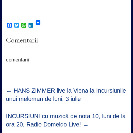
F
T
W
L
a
w
h
i
c
i
a
n
Comentarii
e
t
t
k
b
t
s
e
o
e
A
d
o
r
p
I
k
p
n
comentarii
←
HANS ZIMMER live la Viena la Incursiunile
unui meloman de luni, 3 iulie
INCURSIUNI cu muzică de nota 10, luni de la
ora 20, Radio Domeldo Live!
→