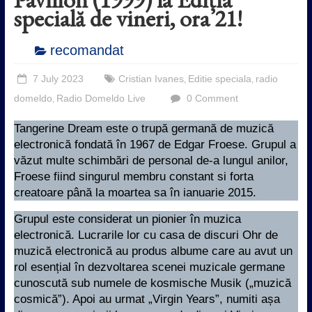
specială de vineri, ora 21!
recomandat
7 July 2023
Cristian Ivanes
Editie speciala
radio
,
,
domeldo
Radio Domeldo Live
0 Comment
,
Tangerine Dream este o trupă germană de muzică
electronică fondată în 1967 de Edgar Froese. Grupul a
văzut multe schimbări de personal de-a lungul anilor,
Froese fiind singurul membru constant si forta
creatoare până la moartea sa în ianuarie 2015.
Grupul este considerat un pionier în muzica
electronică. Lucrarile lor cu casa de discuri Ohr de
muzică electronică au produs albume care au avut un
rol esențial în dezvoltarea scenei muzicale germane
cunoscută sub numele de kosmische Musik („muzică
cosmică”). Apoi au urmat „Virgin Years”, numiti așa