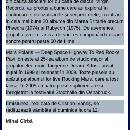
din cauza asocierii lor cu casa de discuri Virgin
Records, au produs albume care au explorat în
continuare sintetizatoarele și sequencerele, cu intrari
in cele mai bune 20 albume din Marea Britanie precum
Phaedra (1974) și Rubycon (1975). De asemenea,
grupul a avut o carieră de succes compunând coloane
sonore pentru peste 60 de filme.
Mars Polaris — Deep Space Highway To Red Rocks
Pavilion este al 25-lea album de studio major al
grupului electronic Tangerine Dream. A fost lansat
inițial în 1999 și relansat în 2009. Toate piesele au
apărut pe albumul lor live Rocking Mars, care a fost
lansat în 2005 cu patru piese suplimentare si
înregistrat la festivalul Stadthalle din Osnabrück.
Emisiunea, realizată de Cristian Ivaneș, se
redifuzează sâmbăta și duminica la ora 12.
Mihai Gîrbă