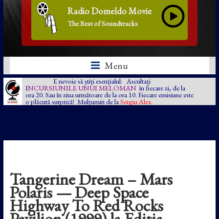
Radio Domeldo Movie
The Best of Soundtracks
Menu
E nevoie să știți esențialul: Ascultați
I
NCURSIUNILE UNUI MELOMAN
în fiecare zi, de la
ora 20. Sau în ziua următoare de la ora 10. Fiecare emisiune este
o plăcută surpriză! Mulțumiri de la
Sergiu Alex.
Tangerine Dream – Mars
Polaris — Deep Space
Highway To Red Rocks
Pavilion (1999) la Ediția