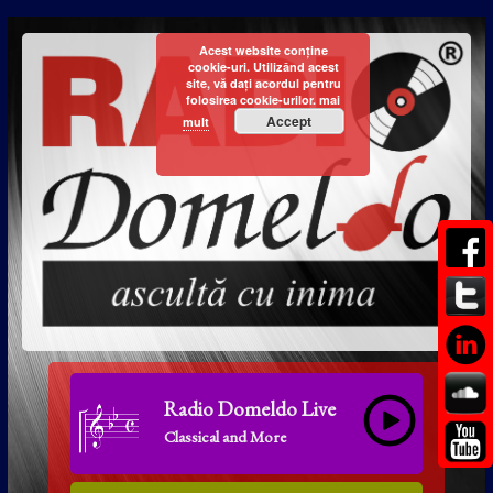
Acest website conține
cookie-uri. Utilizând acest
site, vă dați acordul pentru
folosirea cookie-urilor.
mai
Accept
mult
Radio Domeldo Live
Classical and More