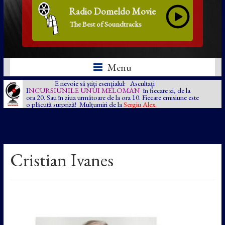
Radio Domeldo Movie
The Best of Soundtracks
Menu
E nevoie să știți esențialul: Ascultați
I
NCURSIUNILE UNUI MELOMAN
în fiecare zi, de la
ora 20. Sau în ziua următoare de la ora 10. Fiecare emisiune este
o plăcută surpriză! Mulțumiri de la
Sergiu Alex.
Cristian Ivanes