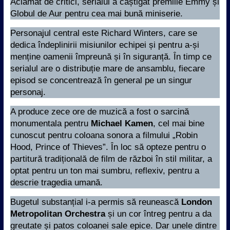
Aclamat de critici, serialul a câștigat premiile Emmy și
Globul de Aur pentru cea mai bună miniserie.
Personajul central este Richard Winters, care se
dedica îndeplinirii misiunilor echipei și pentru a-și
menține oamenii împreună și în siguranță. În timp ce
serialul are o distribuție mare de ansamblu, fiecare
episod se concentrează în general pe un singur
personaj.
A produce zece ore de muzică a fost o sarcină
monumentala pentru
Michael Kamen
, cel mai bine
cunoscut pentru coloana sonora a filmului „Robin
Hood, Prince of Thieves”. În loc să opteze pentru o
partitură tradițională de film de război în stil militar, a
optat pentru un ton mai sumbru, reflexiv, pentru a
descrie tragedia umană.
Bugetul substanțial i-a permis să reunească
London
Metropolitan Orchestra
și un cor întreg pentru a da
greutate și patos coloanei sale epice. Dar unele dintre