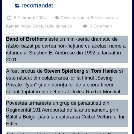
recomandat
9 February 2024
Cristian Ivanes
Editie speciala
,
,
Kamen
Mihai Girba
radio domeldo
0 Comment
,
,
Band of Brothers
este un mini-serial dramatic de
război bazat pe cartea non-ficțiune cu același nume a
istoricului Stephen E. Ambrose din 1992 si lansat in
2001.
A fost produs de
Steven Spielberg
și
Tom Hanks
si
este născut din colaborarea lor la filmul „Saving
Private Ryan” și din dorința lor de a onora tinerii
soldați luptători din cel de-al Doilea Război Mondial.
Povestea urmareste un grup de parașutiști din
Regimentul 101 Aeropurtat de la antrenament, prin
Bătălia Bulge, până la capturarea Cuibul Vulturului lui
Hitler.