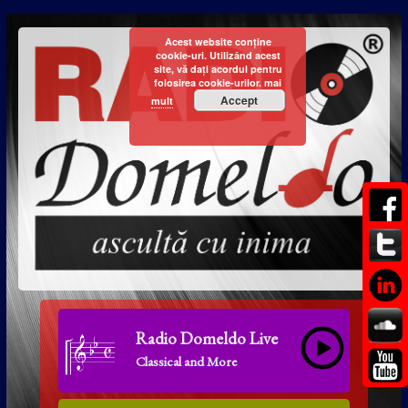
Acest website conține
cookie-uri. Utilizând acest
site, vă dați acordul pentru
folosirea cookie-urilor.
mai
Accept
mult
Radio Domeldo Live
Classical and More