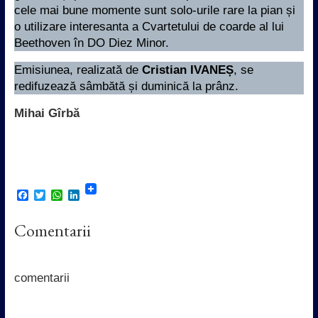
cele mai bune momente sunt solo-urile rare la pian și
o utilizare interesanta a Cvartetului de coarde al lui
Beethoven în DO Diez Minor.
Emisiunea, realizată de
Cristian IVANEȘ
, se
redifuzează sâmbătă și duminică la prânz.
Mihai Gîrbă
F
T
W
L
a
w
h
i
c
i
a
n
Comentarii
e
t
t
k
b
t
s
e
o
e
A
d
o
r
p
I
k
p
n
comentarii