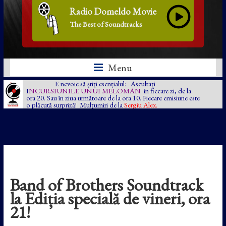
Radio Domeldo Movie
The Best of Soundtracks
Menu
E nevoie să știți esențialul: Ascultați
I
NCURSIUNILE UNUI MELOMAN
în fiecare zi, de la
ora 20. Sau în ziua următoare de la ora 10. Fiecare emisiune este
o plăcută surpriză! Mulțumiri de la
Sergiu Alex.
Band of Brothers Soundtrack
la Ediția specială de vineri, ora
21!