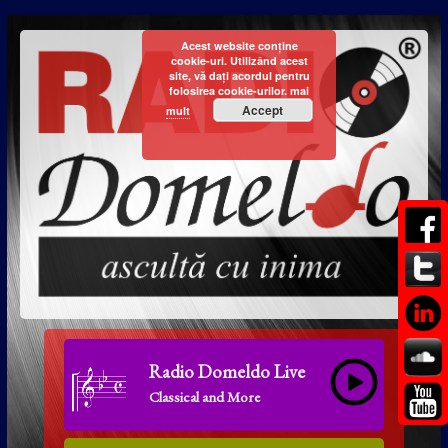
Acest website conține
cookie-uri. Utilizând acest
site, vă dați acordul pentru
folosirea cookie-urilor.
mai
Accept
mult
Radio Domeldo Live
Classical and More