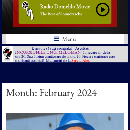
Radio Domeldo Movie
The Best of Soundtracks
Menu
E nevoie să știți esențialul: Ascultați
I
NCURSIUNILE UNUI MELOMAN
în fiecare zi, de la
ora 20. Sau în ziua următoare de la ora 10. Fiecare emisiune este
o plăcută surpriză! Mulțumiri de la
Sergiu Alex.
Month:
February 2024