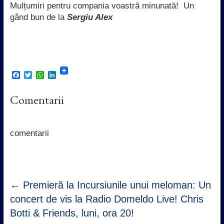
Mulțumiri pentru compania voastră minunată! Un
gând bun de la
Sergiu Alex
F
T
W
L
a
w
h
i
c
i
a
n
Comentarii
e
t
t
k
b
t
s
e
o
e
A
d
o
r
p
I
k
p
n
comentarii
←
Premieră la Incursiunile unui meloman: Un
concert de vis la Radio Domeldo Live! Chris
Botti & Friends, luni, ora 20!