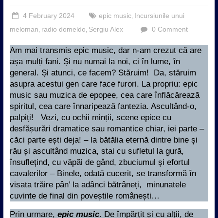
4 February 2024
epic music
Incursiunile unui
,
meloman
radio domeldo
Sergiu Alex
0 Comment
,
,
Am mai transmis epic music, dar n-am crezut că are
așa mulți fani. Și nu numai la noi, ci în lume, în
general. Și atunci, ce facem? Stăruim! Da, stăruim
asupra acestui gen care face furori. La propriu: epic
music sau muzica de epopee, cea care înflăcărează
spiritul, cea care înnaripează fantezia. Ascultând-o,
palpiți! Vezi, cu ochii minții, scene epice cu
desfășurări dramatice sau romantice chiar, iei parte –
căci parte ești deja! – la bătălia eternă dintre bine și
rău și ascultând muzica, stai cu sufletul la gură,
însuflețind, cu văpăi de gând, zbuciumul și efortul
cavalerilor – Binele, odată cucerit, se transformă în
visata trăire pân’ la adânci bătrâneți, minunatele
cuvinte de final din poveștile românești…
Prin urmare,
epic music
. De împărțit și cu alții, de