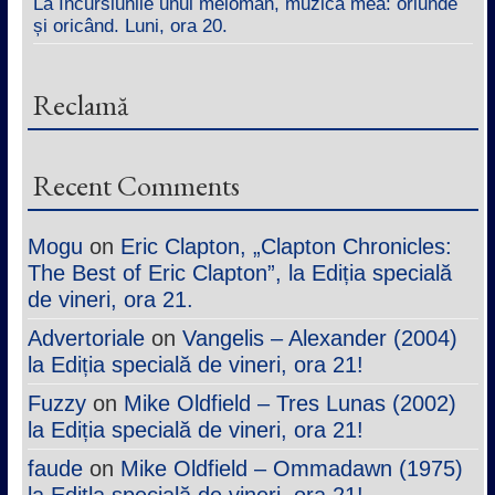
La Incursiunile unui meloman, muzica mea: oriunde
și oricând. Luni, ora 20.
Reclamă
Recent Comments
Mogu
on
Eric Clapton, „Clapton Chronicles:
The Best of Eric Clapton”, la Ediția specială
de vineri, ora 21.
Advertoriale
on
Vangelis – Alexander (2004)
la Ediția specială de vineri, ora 21!
Fuzzy
on
Mike Oldfield – Tres Lunas (2002)
la Ediția specială de vineri, ora 21!
faude
on
Mike Oldfield – Ommadawn (1975)
la Edițla specială de vineri, ora 21!