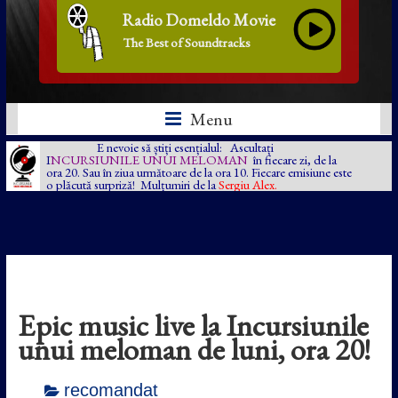
Radio Domeldo Movie
The Best of Soundtracks
Menu
E nevoie să știți esențialul: Ascultați
I
NCURSIUNILE UNUI MELOMAN
în fiecare zi, de la
ora 20. Sau în ziua următoare de la ora 10. Fiecare emisiune este
o plăcută surpriză! Mulțumiri de la
Sergiu Alex.
Epic music live la Incursiunile
unui meloman de luni, ora 20!
recomandat