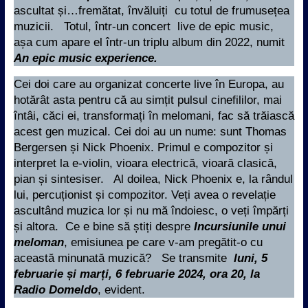
ascultat și…fremătat, învăluiți cu totul de frumusețea
muzicii. Totul, într-un concert live de epic music,
așa cum apare el într-un triplu album din 2022, numit
An epic music experience.
Cei doi care au organizat concerte live în Europa, au
hotărât asta pentru că au simțit pulsul cinefililor, mai
întâi, căci ei, transformați în melomani, fac să trăiască
acest gen muzical. Cei doi au un nume: sunt Thomas
Bergersen și Nick Phoenix. Primul e compozitor și
interpret la e-violin, vioara electrică, vioară clasică,
pian și sintesiser. Al doilea, Nick Phoenix e, la rândul
lui, percuționist și compozitor. Veți avea o revelație
ascultând muzica lor și nu mă îndoiesc, o veți împărți
și altora. Ce e bine să știți despre
Incursiunile unui
meloman
, emisiunea pe care v-am pregătit-o cu
această minunată muzică?
Se transmite
luni, 5
februarie și marți, 6 februarie 2024, ora 20, la
Radio Domeldo
, evident.