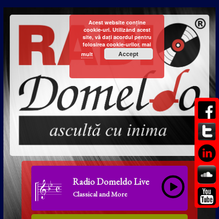
Acest website conține
cookie-uri. Utilizând acest
site, vă dați acordul pentru
folosirea cookie-urilor.
mai
Accept
mult
Radio Domeldo Live
Classical and More