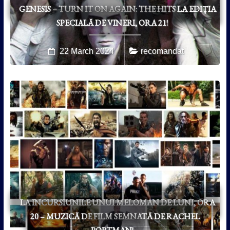
GENESIS – TURN IT ON AGAIN: THE HITS LA EDIȚIA
SPECIALĂ DE VINERI, ORA 21!
22 March 2024
recomandat
LA INCURSIUNILE UNUI MELOMAN DE LUNI, ORA
20 – MUZICĂ DE FILM SEMNATĂ DE RACHEL
PORTMAN!