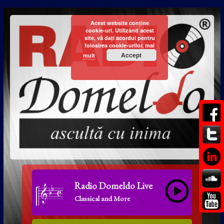
Acest website conține
cookie-uri. Utilizând acest
site, vă dați acordul pentru
folosirea cookie-urilor.
mai
Accept
mult
Radio Domeldo Live
Classical and More