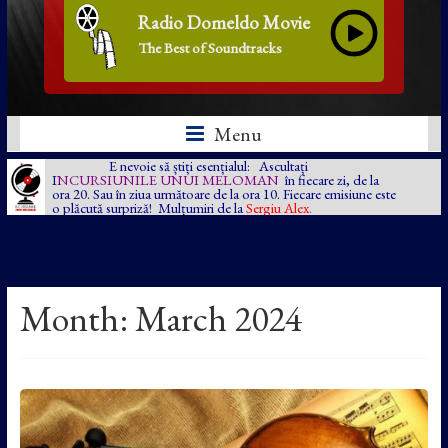
Radio Domeldo Movie
The Best of Soundtracks
Menu
E nevoie să știți esențialul: Ascultați
I
NCURSIUNILE UNUI MELOMAN
în fiecare zi, de la
ora 20. Sau în ziua următoare de la ora 10. Fiecare emisiune este
o plăcută surpriză! Mulțumiri de la
Sergiu Alex.
Month:
March 2024