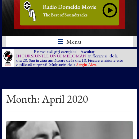
Radio Domeldo Movie
The Best of Soundtracks
Menu
E nevoie să știți esențialul: Ascultați
I
NCURSIUNILE UNUI MELOMAN
în fiecare zi, de la
ora 20. Sau în ziua următoare de la ora 10. Fiecare emisiune este
o plăcută surpriză! Mulțumiri de la
Sergiu Alex.
Month:
April 2020