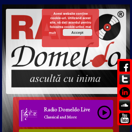
Acest website conține
cookie-uri. Utilizând acest
site, vă dați acordul pentru
folosirea cookie-urilor.
mai
Accept
mult
Radio Domeldo Live
Classical and More