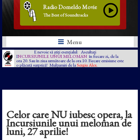
Radio Domeldo Movie
The Best of Soundtracks
Menu
E nevoie să știți esențialul: Ascultați
I
NCURSIUNILE UNUI MELOMAN
în fiecare zi, de la
ora 20. Sau în ziua următoare de la ora 10. Fiecare emisiune este
o plăcută surpriză! Mulțumiri de la
Sergiu Alex.
Celor care NU iubesc opera, la
Incursiunile unui meloman de
luni, 27 aprilie!