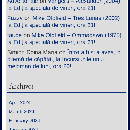
Advertoriale
on
Vangelis – Alexander (2004)
la Ediția specială de vineri, ora 21!
Fuzzy
on
Mike Oldfield – Tres Lunas (2002)
la Ediția specială de vineri, ora 21!
faude
on
Mike Oldfield – Ommadawn (1975)
la Edițla specială de vineri, ora 21!
Simion Doina Maria
on
Între a fi și a avea, o
dilemă de căpătâi, la Incursiunile unui
meloman de luni, ora 20!
Archives
April 2024
March 2024
February 2024
January 2024