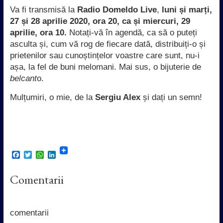
Va fi transmisă la
Radio Domeldo Live
,
luni și marți,
27 și 28 aprilie 2020, ora 20, ca și miercuri, 29
aprilie, ora 10.
Notați-vă în agendă, ca să o puteți
asculta și, cum vă rog de fiecare dată, distribuiți-o și
prietenilor sau cunoștințelor voastre care sunt, nu-i
așa, la fel de buni melomani. Mai sus, o bijuterie de
belcant
o.
Mulțumiri, o mie, de la
Sergiu Alex
și dați un semn!
F
T
W
L
a
w
h
i
c
i
a
n
Comentarii
e
t
t
k
b
t
s
e
o
e
A
d
o
r
p
I
k
p
n
comentarii