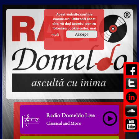
Acest website conține
cookie-uri. Utilizând acest
site, vă dați acordul pentru
folosirea cookie-urilor.
mai
Accept
mult
Radio Domeldo Live
Classical and More