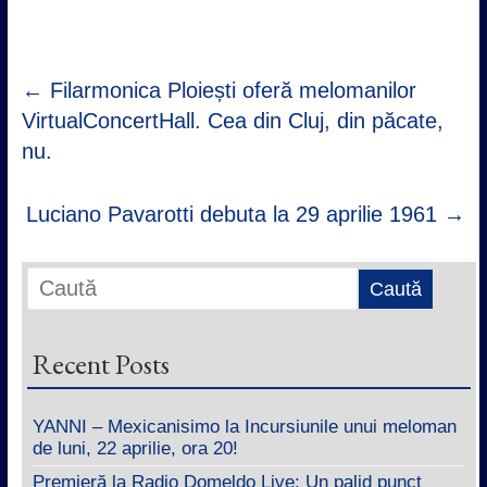
←
Filarmonica Ploiești oferă melomanilor
VirtualConcertHall. Cea din Cluj, din păcate,
nu.
Luciano Pavarotti debuta la 29 aprilie 1961
→
Recent Posts
YANNI – Mexicanisimo la Incursiunile unui meloman
de luni, 22 aprilie, ora 20!
Premieră la Radio Domeldo Live: Un palid punct