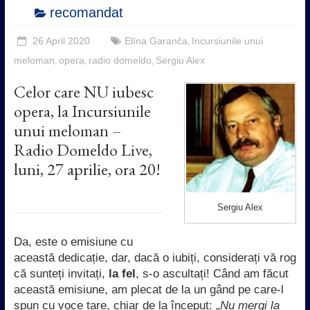
recomandat
26 April 2020
Elīna Garanča
Incursiunile unui
,
meloman
opera
radio domeldo
Sergiu Alex
,
,
,
Celor care NU iubesc
opera, la Incursiunile
unui meloman –
Radio Domeldo Live,
luni, 27 aprilie, ora 20!
Sergiu Alex
Da, este o emisiune cu
această dedicație, dar, dacă o iubiți, considerați vă rog
că sunteți invitați,
la fel
, s-o ascultați! Când am făcut
această emisiune, am plecat de la un gând pe care-l
spun cu voce tare, chiar de la început: „
Nu mergi la