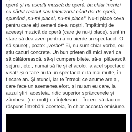
operă și nu asculți muzică de operă, ba chiar închizi
cu năduf radioul sau televizorul când dai de operă,
spunând „nu-mi place!, nu-mi place!
” Nu-ți place ceva
pentru care alți semeni de-ai noștri, împătimiți de
aceeași muzică de operă (care ție nu-ți place), sunt în
stare să dea averi pentru a nu pierde un spectacol. O
să spuneți, poate: „
vorbe!
” Ei, nu sunt chiar vorbe, eu
știu cazuri concrete. Un bun prieten dă mici averi ca
să călătorească, să-și cumpere bilete, să-și plătească
sejurul, etc., numai să fie și el acolo, la acel spectacol
visat! Și o face nu la un spectacol ci la mai multe, în
fiecare an. Și atunci, iar te întrebi: ce anume are al,
care face un asemenea efort, și nu am eu care, la
auzul știrii acesteia, ridic superior sprâncenele și
zâmbesc (cel mult) cu înțelesuri… Încerc să dau un
răspuns întrebării acesteia, în chiar această emisiune.