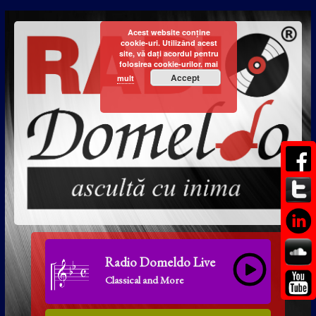
Acest website conține
cookie-uri. Utilizând acest
site, vă dați acordul pentru
folosirea cookie-urilor.
mai
Accept
mult
Radio Domeldo Live
Classical and More