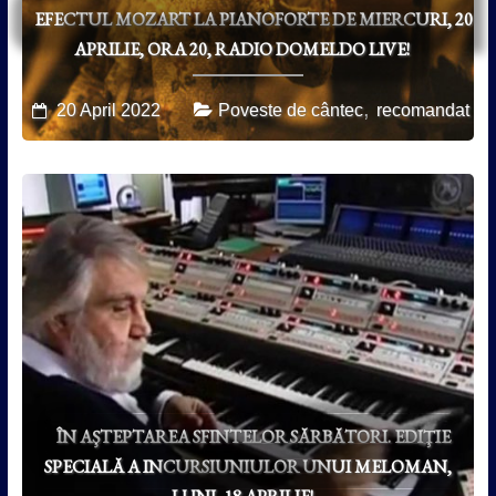
EFECTUL MOZART LA PIANOFORTE DE MIERCURI, 20
APRILIE, ORA 20, RADIO DOMELDO LIVE!
,
20 April 2022
Poveste de cântec
recomandat
ÎN AŞTEPTAREA SFINTELOR SĂRBĂTORI. EDIŢIE
SPECIALĂ A INCURSIUNIULOR UNUI MELOMAN,
LUNI, 18 APRILIE!