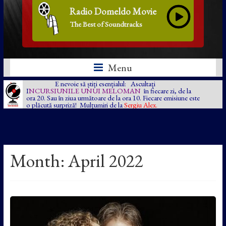
Radio Domeldo Movie
The Best of Soundtracks
Menu
E nevoie să știți esențialul: Ascultați
I
NCURSIUNILE UNUI MELOMAN
în fiecare zi, de la
ora 20. Sau în ziua următoare de la ora 10. Fiecare emisiune este
o plăcută surpriză! Mulțumiri de la
Sergiu Alex.
Month:
April 2022