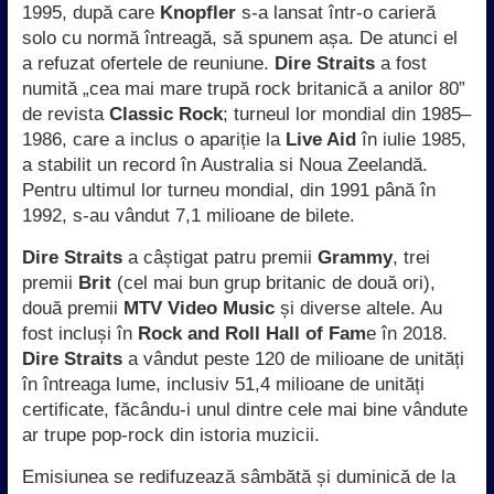
1995, după care
Knopfler
s-a lansat într-o carieră
solo cu normă întreagă, să spunem așa. De atunci el
a refuzat ofertele de reuniune.
Dire Straits
a fost
numită „cea mai mare trupă rock britanică a anilor 80”
de revista
Classic Rock
; turneul lor mondial din 1985–
1986, care a inclus o apariție la
Live Aid
în iulie 1985,
a stabilit un record în Australia si Noua Zeelandă.
Pentru ultimul lor turneu mondial, din 1991 până în
1992, s-au vândut 7,1 milioane de bilete.
Dire Straits
a câștigat patru premii
Grammy
, trei
premii
Brit
(cel mai bun grup britanic de două ori),
două premii
MTV Video Music
și diverse altele. Au
fost incluși în
Rock and Roll Hall of Fam
e în 2018.
Dire Straits
a vândut peste 120 de milioane de unități
în întreaga lume, inclusiv 51,4 milioane de unități
certificate, făcându-i unul dintre cele mai bine vândute
ar trupe pop-rock din istoria muzicii.
Emisiunea se redifuzează sâmbătă și duminică de la