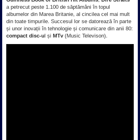
a petrecut peste 1.100 de săptămâni în topul
albumelor din Marea Britanie, al cincilea cel mai mult
din toate timpurile. Succesul lor se datorează în parte
și unor inovații în tehnologie și comunicare din anii 80:
compact disc-u
l și
MTv
(Music Televison).