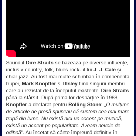
Soundul
Dire Straits
se bazează pe diverse influențe,
inclusiv country, folk, blues rock-ul lui
J. J. Cale
și
chiar jazz. Au fost mai multe schimbări în compenența
trupei,
Mark Knopfler
și
Illsley
fiind singurii membri
care au rezistat de la începutul existenței
Dire Straits
până la sfârșit. După prima lor despărțire în 1988,
Knopfler
a declarat pentru
Rolling Stone
: „
O mulțime
de articole de presă spuneau că suntem cea mai mare
trupă din lume. Nu există nici un accent pe muzică,
există un accent pe popularitate. Aveam nevoie de
odihnă
”. Au încetat să cânte împreună definitiv în