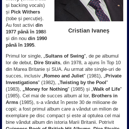
și backing vocals)
și
Pick Withers
(tobe și percuție).
Au fost activi
din
Cristian Ivaneș
1977 până în 198
8
și din nou
din 1990
până în 1995
.
Primul lor single, „
Sultans of Swing
”, de pe albumul
lor de debut,
Dire Straits
, din 1978, a ajuns în Top 10
din Marea Britanie și SUA. Au urmat alte single-uri de
succes, inclusiv „
Romeo and Juliet
” (1981), „
Private
Investigations
” (1982), „
Twisting by the Pool
”
(1983),
„Money for Nothing
” (1985) și „
Walk of Life
”
(1985). Cel mai de succes album al lor,
Brothers in
Arms
(1985), s-a vândut în peste 30 de milioane de
copii; a fost primul album care a vândut un milion de
exemplare pe disc compact și este al optulea cel mai
bine vândut album din istoria Marii Britanii. Potrivit
Guinness Book of British Hit Albums
,
Dire Straits