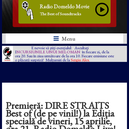
Radio Domeldo Movie
The Best of Soundtracks
Menu
E nevoie să știți esențialul: Ascultați
I
NCURSIUNILE UNUI MELOMAN
în fiecare zi, de la
ora 20. Sau în ziua următoare de la ora 10. Fiecare emisiune este
o plăcută surpriză! Mulțumiri de la
Sergiu Alex.
Premieră: DIRE STRAITS
Best of (de pe vinil!) la Ediția
specială de vineri, 15 aprilie,
ora 21, Radio Domeldo Live!