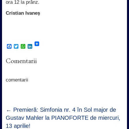
ora 12 la prânz.
Cristian Ivaneș
F
T
W
L
a
w
h
i
c
i
a
n
Comentarii
e
t
t
k
b
t
s
e
o
e
A
d
o
r
p
I
k
p
n
comentarii
←
Premieră: Simfonia nr. 4 în Sol major de
Gustav Mahler la PIANOFORTE de miercuri,
13 aprilie!