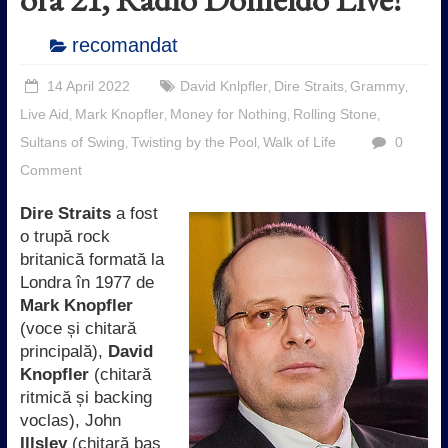
recomandat
14 April 2022
David Knlpfler
Dire Straits
Grammy
,
,
,
Live Aid
Mark Knopfler
Money for Nothing
Rolling Stone
,
,
,
,
Sultans of Swing
Twisting by the Pool
Walk of Life
0
,
,
Comment
Dire Straits
a fost
o trupă rock
britanică formată la
Londra în 1977 de
Mark Knopfler
(voce și chitară
principală),
David
Knopfler
(chitară
ritmică și backing
voclas), John
Illsley
(chitară bas