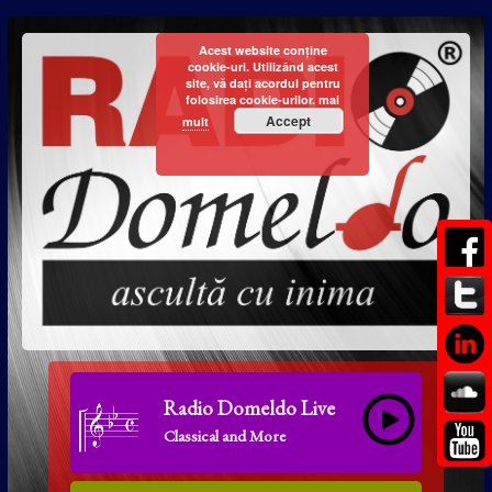
Acest website conține
cookie-uri. Utilizând acest
site, vă dați acordul pentru
folosirea cookie-urilor.
mai
Accept
mult
Radio Domeldo Live
Classical and More