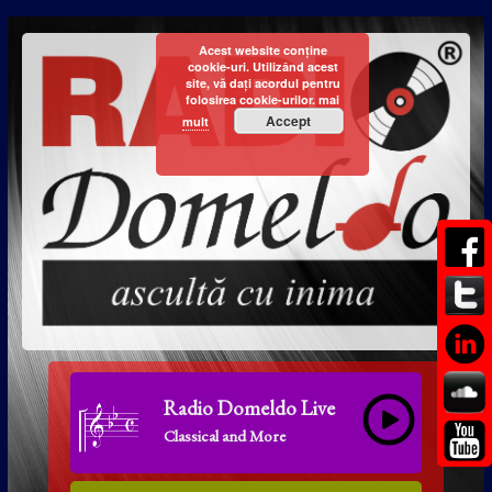
Acest website conține
cookie-uri. Utilizând acest
site, vă dați acordul pentru
folosirea cookie-urilor.
mai
Accept
mult
Radio Domeldo Live
Classical and More