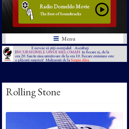
Radio Domeldo Movie
The Best of Soundtracks
Menu
E nevoie să știți esențialul: Ascultați
I
NCURSIUNILE UNUI MELOMAN
în fiecare zi, de la
ora 20. Sau în ziua următoare de la ora 10. Fiecare emisiune este
o plăcută surpriză! Mulțumiri de la
Sergiu Alex.
Rolling Stone