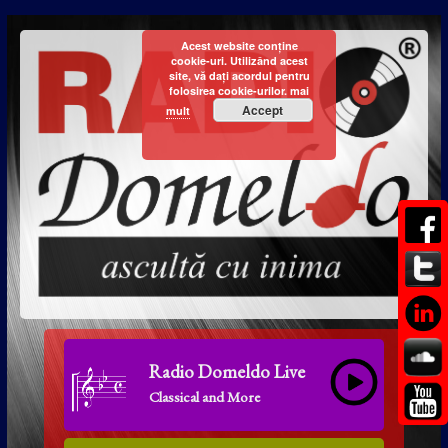
Acest website conține
cookie-uri. Utilizând acest
site, vă dați acordul pentru
folosirea cookie-urilor.
mai
Accept
mult
Radio Domeldo Live
Classical and More