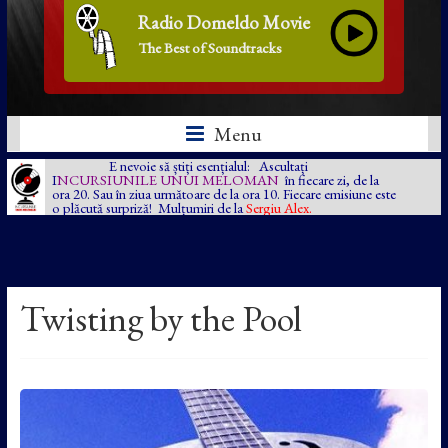
Radio Domeldo Movie
The Best of Soundtracks
Menu
E nevoie să știți esențialul: Ascultați
I
NCURSIUNILE UNUI MELOMAN
în fiecare zi, de la
ora 20. Sau în ziua următoare de la ora 10. Fiecare emisiune este
o plăcută surpriză! Mulțumiri de la
Sergiu Alex.
Twisting by the Pool