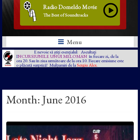
Radio Domeldo Movie
The Best of Soundtracks
Menu
E nevoie să știți esențialul: Ascultați
I
NCURSIUNILE UNUI MELOMAN
în fiecare zi, de la
ora 20. Sau în ziua următoare de la ora 10. Fiecare emisiune este
o plăcută surpriză! Mulțumiri de la
Sergiu Alex.
Month:
June 2016