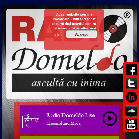
Acest website conține
cookie-uri. Utilizând acest
site, vă dați acordul pentru
folosirea cookie-urilor.
mai
Accept
mult
Radio Domeldo Live
Classical and More