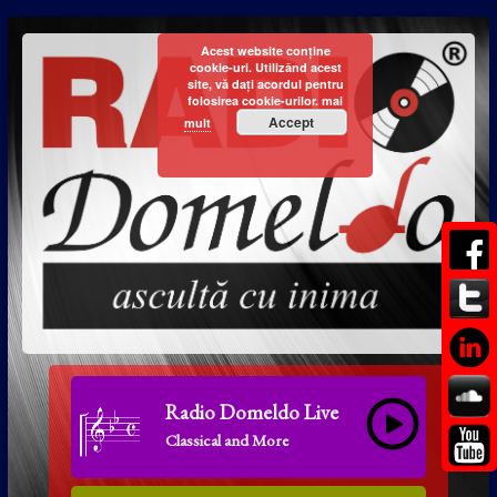
Acest website conține
cookie-uri. Utilizând acest
site, vă dați acordul pentru
folosirea cookie-urilor.
mai
Accept
mult
Radio Domeldo Live
Classical and More