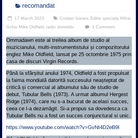
recomandat
17 March 2023
Cristian Ivanes
Editie speciala
Mihai
,
,
Girba
Mike Oldfield
radio domeldo
1 Comment
,
,
Ommadawn este al treilea album de studio al
muzicianului, multi-instrumentistului și compozitorului
englez Mike Oldfield, lansat pe 25 octombrie 1975 prin
casa de discuri Virgin Records.
Până la sfârșitul anului 1974, Oldfield a fost propulsat
la faima mondială datorită succesului neașteptat de
critică și comercial al albumului său de studio de
debut, Tubular Bells (1973). A urmat albumul Hergest
Ridge (1974), care nu s-a bucurat de acelasi succes,
ceea ce l-a dezamăgit. Si-a propus sa dovedesca ca
Tubular Bells nu a fost un succes conjunctural si unic.
https://www.youtube.com/watch?v=GvNt4D2eB9I