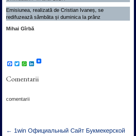
Emisiunea, realizată de Cristian Ivaneș, se
redifuzează sâmbăta și duminica la prânz
Mihai Gîrbă
F
T
W
L
a
w
h
i
c
i
a
n
Comentarii
e
t
t
k
b
t
s
e
o
e
A
d
o
r
p
I
k
p
n
comentarii
←
1win Официальный Сайт Букмекерской