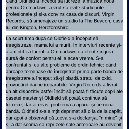
Când Oldfield a început să lucreze la muzica nouă
pentru Ommadawn, a vrut să evite studiourile
profesionale și și-a convins casa de discuri, Virgin
Records, să amenajeze un studio la The Beacon, casa
lui din Kington, Herefordshire.
La scurt timp după ce Oldfield a început să
înregistreze, mama lui a murit. In interviuri recente și-
a amintit că lucrul la Ommadawn i-a oferit singura
sursă de confort pentru el la acea vreme. S-a
confruntat si cu alte probleme de ordin tehnic: când
aproape terminase de înregistrat prima părte banda de
înregistrare a început să-și piardă stratul de oxid,
provocând daune ireparabile. Virgin Records a livrat
un alt dispozitiv astfel încât să poată fi făcute copii ale
casetei master și Oldfield să poată continua să
lucreze, dar aceeași problemă a apărut și pe noua
bandă. Oldfield s-a simțit deprimat să o ia de la capăt,
dar apoi a observat că „ceva s-a declanșat în mine” și
și-a dat seama că reprizele sale anterioare au devenit