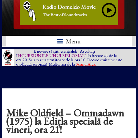
Radio Domeldo Movie
The Best of Soundtracks
Menu
E nevoie să știți esențialul: Ascultați
I
NCURSIUNILE UNUI MELOMAN
în fiecare zi, de la
ora 20. Sau în ziua următoare de la ora 10. Fiecare emisiune este
o plăcută surpriză! Mulțumiri de la
Sergiu Alex.
Mike Oldfield – Ommadawn
(1975) la Edițla specială de
vineri, ora 21!