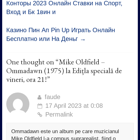
Конторы 2023 Онлайн Ставки на Спорт,
Вход и Бк 1вин и
Казино Пин Ап Pin Up Играть Онлайн
Бесплатно или На Деньг
→
One thought on “
Mike Oldfield –
Ommadawn (1975) la Edițla specială de
vineri, ora 21!
”
faude
17 April 2023 at 0:08
Permalink
Ommadawn este un album pe care muzicianul
Mike Oldfield l-a compus suprarealist, fiind o