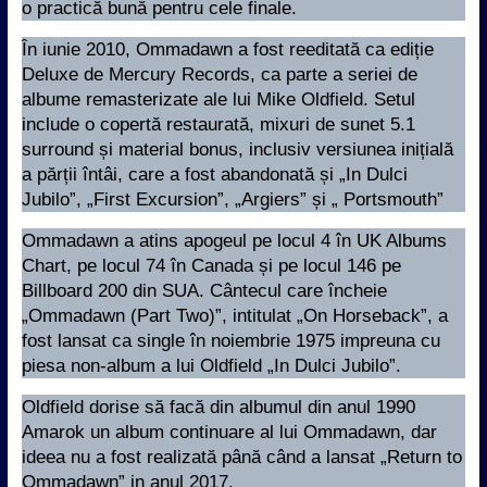
o practică bună pentru cele finale.
În iunie 2010, Ommadawn a fost reeditată ca ediție
Deluxe de Mercury Records, ca parte a seriei de
albume remasterizate ale lui Mike Oldfield. Setul
include o copertă restaurată, mixuri de sunet 5.1
surround și material bonus, inclusiv versiunea inițială
a părții întâi, care a fost abandonată și „In Dulci
Jubilo”, „First Excursion”, „Argiers” și „ Portsmouth”
Ommadawn a atins apogeul pe locul 4 în UK Albums
Chart, pe locul 74 în Canada și pe locul 146 pe
Billboard 200 din SUA. Cântecul care încheie
„Ommadawn (Part Two)”, intitulat „On Horseback”, a
fost lansat ca single în noiembrie 1975 impreuna cu
piesa non-album a lui Oldfield „In Dulci Jubilo”.
Oldfield dorise să facă din albumul din anul 1990
Amarok un album continuare al lui Ommadawn, dar
ideea nu a fost realizată până când a lansat „Return to
Ommadawn” in anul 2017.