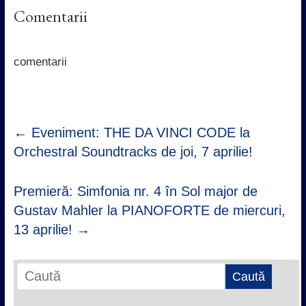
c
i
a
n
Comentarii
e
t
t
k
b
t
s
e
o
e
A
d
o
r
p
I
k
p
n
comentarii
←
Eveniment: THE DA VINCI CODE la
Orchestral Soundtracks de joi, 7 aprilie!
Premieră: Simfonia nr. 4 în Sol major de
Gustav Mahler la PIANOFORTE de miercuri,
13 aprilie!
→