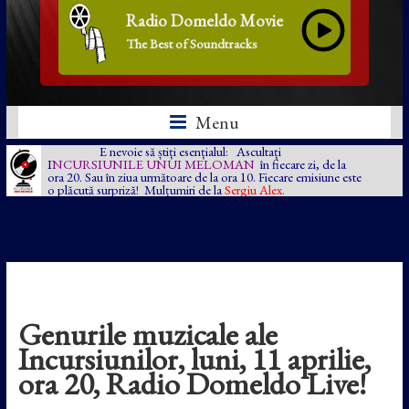
Radio Domeldo Movie
The Best of Soundtracks
Menu
E nevoie să știți esențialul: Ascultați
I
NCURSIUNILE UNUI MELOMAN
în fiecare zi, de la
ora 20. Sau în ziua următoare de la ora 10. Fiecare emisiune este
o plăcută surpriză! Mulțumiri de la
Sergiu Alex.
Genurile muzicale ale
Incursiunilor, luni, 11 aprilie,
ora 20, Radio Domeldo Live!