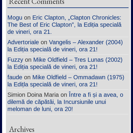
Recent Comments
Mogu
on
Eric Clapton, „Clapton Chronicles:
The Best of Eric Clapton”, la Ediția specială
de vineri, ora 21.
Advertoriale
on
Vangelis – Alexander (2004)
la Ediția specială de vineri, ora 21!
Fuzzy
on
Mike Oldfield – Tres Lunas (2002)
la Ediția specială de vineri, ora 21!
faude
on
Mike Oldfield – Ommadawn (1975)
la Edițla specială de vineri, ora 21!
Simion Doina Maria
on
Între a fi și a avea, o
dilemă de căpătâi, la Incursiunile unui
meloman de luni, ora 20!
Archives