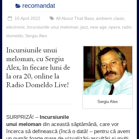
recomandat
10 April 2022
All About That Bass
ambient
clasic
,
,
,
electronic
Incursiunile unui meloman
jazz
new age
opera
radio
,
,
,
,
,
domeldo
Sergiu Alex
,
Incursiunile unui
meloman, cu Sergiu
Alex, în fiecare luni de
la ora 20, online la
Radio Domeldo Live!
Sergiu Alex
SURPRIZĂ! –
Incursiunile
unui meloman
din această săptămână, care vor
încerca să definească (încă o dată! – pentru că avem
un număr foarte mare de vizualizări-ascultări și mulți