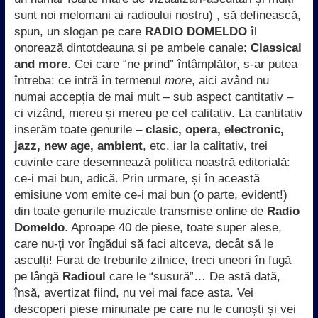
sunt noi melomani ai radioului nostru) , să definească,
spun, un slogan pe care
RADIO DOMELDO
îl
onorează dintotdeauna și pe ambele canale:
Classical
and more
. Cei care “ne prind” întâmplător, s-ar putea
întreba: ce intră în termenul
more
, aici având nu
numai accepția de mai mult – sub aspect cantitativ –
ci vizând, mereu și mereu pe cel calitativ. La cantitativ
inserăm toate genurile –
clasic, opera, electronic,
jazz, new age, ambient
, etc. iar la calitativ, trei
cuvinte care desemnează politica noastră editorială:
ce-i mai bun, adică. Prin urmare, și în această
emisiune vom emite ce-i mai bun (o parte, evident!)
din toate genurile muzicale transmise online de
Radio
Domeldo
. Aproape 40 de piese, toate super alese,
care nu-ți vor îngădui să faci altceva, decât să le
asculți! Furat de treburile zilnice, treci uneori în fugă
pe lângă
Radioul
care le “susură”… De astă dată,
însă, avertizat fiind, nu vei mai face asta. Vei
descoperi piese minunate pe care nu le cunoști și vei