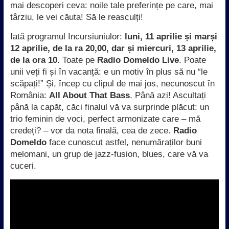
mai descoperi ceva: noile tale preferințe pe care, mai
târziu, le vei căuta! Să le reasculți!
Iată programul Incursiuniulor:
luni, 11 aprilie și marși
12 aprilie, de la ra 20,00, dar și miercuri, 13 aprilie,
de la ora 10.
Toate pe
Radio Domeldo Live
. Poate
unii veți fi și în vacanță: e un motiv în plus să nu “le
scăpați!” Și, încep cu clipul de mai jos, necunoscut în
România:
All About That Bass
. Până azi! Ascultați
până la capăt, căci finalul vă va surprinde plăcut: un
trio feminin de voci, perfect armonizate care – mă
credeți? – vor da nota finală, cea de zece.
Radio
Domeldo
face cunoscut astfel, nenumăraților buni
melomani, un grup de jazz-fusion, blues, care vă va
cuceri.