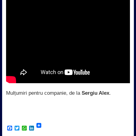
Mulțumiri pentru companie, de la
Sergiu Alex
.
F
T
W
L
a
w
h
i