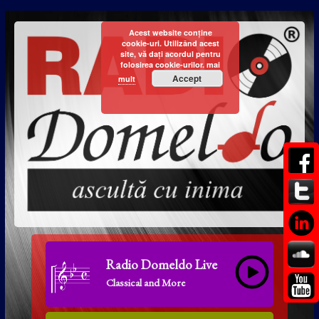
Acest website conține
cookie-uri. Utilizând acest
site, vă dați acordul pentru
folosirea cookie-urilor.
mai
Accept
mult
Radio Domeldo Live
Classical and More