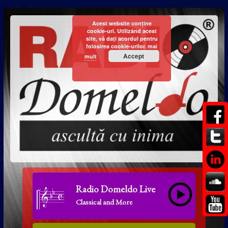
Acest website conține
cookie-uri. Utilizând acest
site, vă dați acordul pentru
folosirea cookie-urilor.
mai
Accept
mult
Radio Domeldo Live
Classical and More