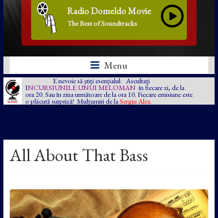
Radio Domeldo Movie
The Best of Soundtracks
Menu
E nevoie să știți esențialul: Ascultați
I
NCURSIUNILE UNUI MELOMAN
în fiecare zi, de la
ora 20. Sau în ziua următoare de la ora 10. Fiecare emisiune este
o plăcută surpriză! Mulțumiri de la
Sergiu Alex.
All About That Bass