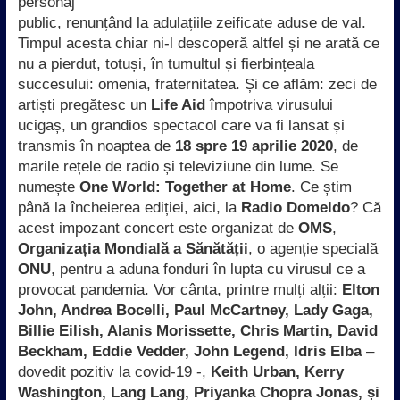
personaj
public, renunțând la adulațiile zeificate aduse de val.
Timpul acesta chiar ni-l descoperă altfel și ne arată ce
nu a pierdut, totuși, în tumultul și fierbințeala
succesului: omenia, fraternitatea. Și ce aflăm: zeci de
artiști pregătesc un
Life Aid
împotriva virusului
ucigaș, un grandios spectacol care va fi lansat și
transmis în noaptea de
18 spre 19 aprilie 2020
, de
marile rețele de radio și televiziune din lume. Se
numește
One World: Together at Home
. Ce știm
până la încheierea ediției, aici, la
Radio Domeldo
? Că
acest impozant concert este organizat de
OMS
,
Organizația Mondială a Sănătății
, o agenție specială
ONU
, pentru a aduna fonduri în lupta cu virusul ce a
provocat pandemia. Vor cânta, printre mulți alții:
Elton
John, Andrea Bocelli, Paul McCartney, Lady Gaga,
Billie Eilish, Alanis Morissette, Chris Martin, David
Beckham, Eddie Vedder, John Legend, Idris Elba
–
dovedit pozitiv la covid-19 -,
Keith Urban, Kerry
Washington, Lang Lang, Priyanka Chopra Jonas, și