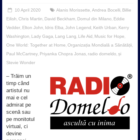
10 April 2020
Alanis Morissette
Andrea Bocelli
Billie
,
,
Eilish
Chris Martin
David Beckham
Domul din Milano
Eddie
,
,
,
,
Vedder
Elton John
Idris Elba
John Legend
Keith Urban
Kerry
,
,
,
,
,
Washington
Lady Gaga
Lang Lang
Life Aid
Music for Hope
,
,
,
,
,
One World: Together at Home
Organizația Mondială a Sănătății
,
,
Paul McCartney
Priyanka Chopra Jonas
radio domeldo
și
,
,
,
Stevie Wonder
– Trăim un
timp când
artistul nu
mai e cel
admirat pe
scenă sau
pe monitotul
virtual, ci
devine