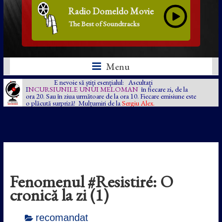
Radio Domeldo Movie
The Best of Soundtracks
Menu
E nevoie să știți esențialul: Ascultați
I
NCURSIUNILE UNUI MELOMAN
în fiecare zi, de la
ora 20. Sau în ziua următoare de la ora 10. Fiecare emisiune este
o plăcută surpriză! Mulțumiri de la
Sergiu Alex.
Fenomenul #Resistiré: O
cronică la zi (1)
recomandat