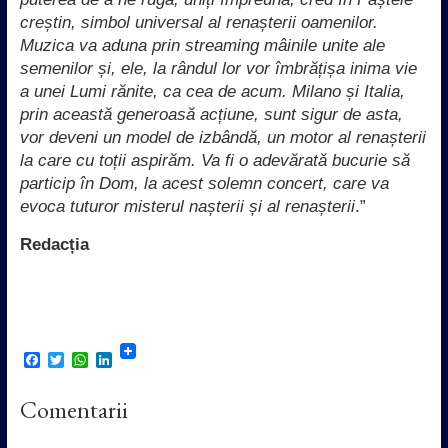
creștin, simbol universal al renașterii oamenilor.
Muzica va aduna prin streaming mâinile unite ale
semenilor și, ele, la rândul lor vor îmbrățișa inima vie
a unei Lumi rănite, ca cea de acum. Milano și Italia,
prin această generoasă acțiune, sunt sigur de asta,
vor deveni un model de izbândă, un motor al renașterii
la care cu toții aspirăm. Va fi o adevărată bucurie să
particip în Dom, la acest solemn concert, care va
evoca tuturor misterul nașterii și al renașterii
.”
Redacția
F
T
W
L
a
w
h
i
c
i
a
n
Comentarii
e
t
t
k
b
t
s
e
o
e
A
d