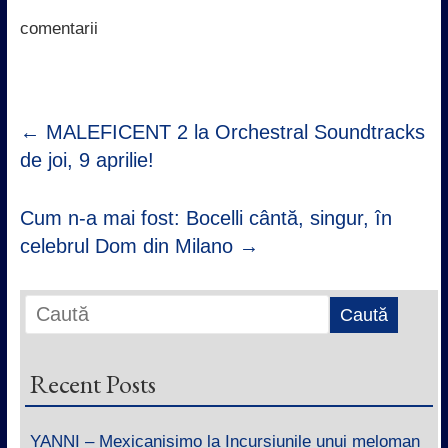
o
r
p
I
k
p
n
comentarii
←
MALEFICENT 2 la Orchestral Soundtracks
de joi, 9 aprilie!
Cum n-a mai fost: Bocelli cântă, singur, în
celebrul Dom din Milano
→
Recent Posts
YANNI – Mexicanisimo la Incursiunile unui meloman