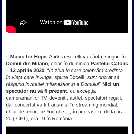
–
Music for Hope
. Andrea Bocelli va cânta, singur, în
Domul din Milano
, chiar în duminica
Paștelui Catolic
– 12 aprilie 2020
. “
În ziua în care celebrăm credința
în viața care învinge
, spune Bocelli,
sunt onorat să
răspund invitației milanezilor și a Domului
”
Nici un
spectator nu va fi prezent
, cu excepția
cameramanilor TV, deveniți, astfel, spectatori regali,
dar concertul va fi transmis, în streaming mondial,
chiar de tenor, pe Youtube – , în aceeași zi, de la ora
20 ( CET), ora 19 în România.