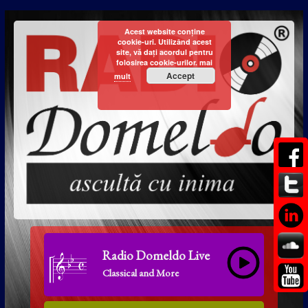
Acest website conține
cookie-uri. Utilizând acest
site, vă dați acordul pentru
folosirea cookie-urilor.
mai
Accept
mult
Radio Domeldo Live
Classical and More