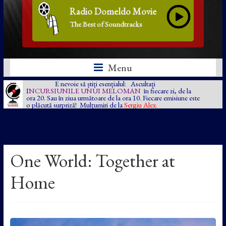
Radio Domeldo Movie
The Best of Soundtracks
Menu
E nevoie să știți esențialul: Ascultați
I
NCURSIUNILE UNUI MELOMAN
în fiecare zi, de la
ora 20. Sau în ziua următoare de la ora 10. Fiecare emisiune este
o plăcută surpriză! Mulțumiri de la
Sergiu Alex.
One World: Together at
Home