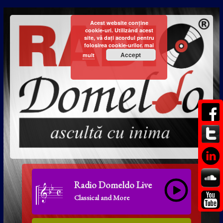
Acest website conține
cookie-uri. Utilizând acest
site, vă dați acordul pentru
folosirea cookie-urilor.
mai
Accept
mult
Radio Domeldo Live
Classical and More