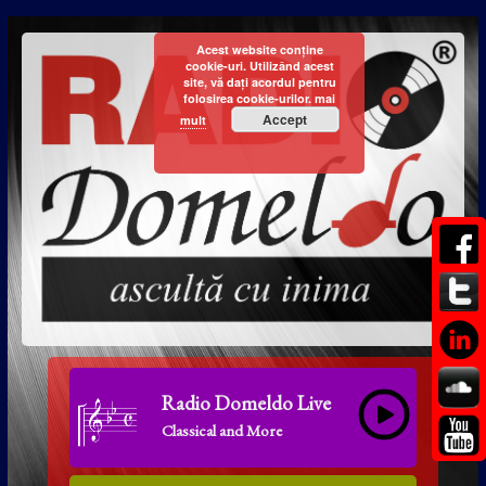
Acest website conține
cookie-uri. Utilizând acest
site, vă dați acordul pentru
folosirea cookie-urilor.
mai
Accept
mult
Radio Domeldo Live
Classical and More