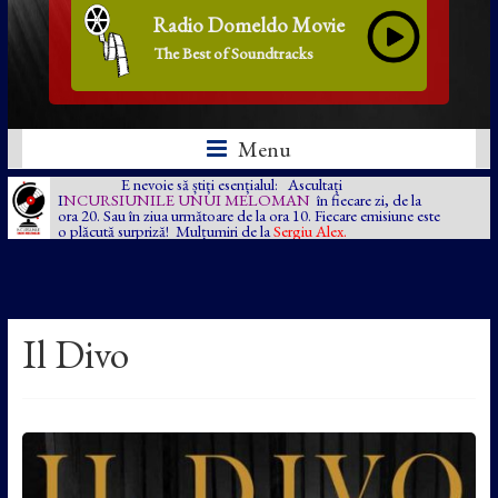
Radio Domeldo Movie
The Best of Soundtracks
Menu
E nevoie să știți esențialul: Ascultați
I
NCURSIUNILE UNUI MELOMAN
în fiecare zi, de la
ora 20. Sau în ziua următoare de la ora 10. Fiecare emisiune este
o plăcută surpriză! Mulțumiri de la
Sergiu Alex.
Il Divo