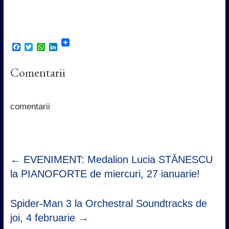
F
T
W
L
a
w
h
i
c
i
a
n
Comentarii
e
t
t
k
b
t
s
e
o
e
A
d
o
r
p
I
k
p
n
comentarii
←
EVENIMENT: Medalion Lucia STĂNESCU
la PIANOFORTE de miercuri, 27 ianuarie!
Spider-Man 3 la Orchestral Soundtracks de
joi, 4 februarie
→