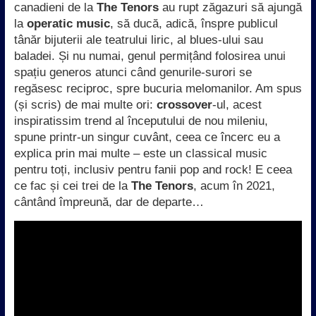
canadieni de la
The Tenors
au rupt zăgazuri să ajungă
la
operatic music
, să ducă, adică, înspre publicul
tânăr bijuterii ale teatrului liric, al blues-ului sau
baladei. Și nu numai, genul permițând folosirea unui
spațiu generos atunci când genurile-surori se
regăsesc reciproc, spre bucuria melomanilor. Am spus
(și scris) de mai multe ori:
crossover
-ul, acest
inspiratissim trend al începutului de nou mileniu,
spune printr-un singur cuvânt, ceea ce încerc eu a
explica prin mai multe – este un classical music
pentru toți, inclusiv pentru fanii pop and rock! E ceea
ce fac și cei trei de la
The Tenors
, acum în 2021,
cântând împreună, dar de departe…