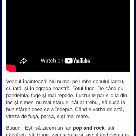
Veacul înaintează! Nu numai pe limba conului Iancu,
ci, iată, și în ograda noastră. Totul fuge. De când cu
pandemia, fuge și mai repede. Lucrurile par s-o ia din
loc și nimeni nu mai stăruie, cât ar trebui, să ducă la
bun sfârșit ceea ce a început. Când e vorba de artă,
viteza de fugă, parcă, e și mai mare.
Buuun! Ești să zicem un fan
pop and rock
: știi
cântăreți, știi trupe, zeci și sute și, ascultând ceva ce-