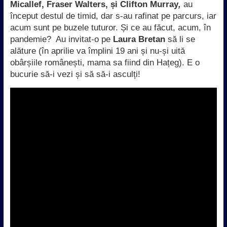
Micallef, Fraser Walters, și Clifton Murray
,
au
început destul de timid, dar s-au rafinat pe parcurs, iar
acum sunt pe buzele tuturor. Și ce au făcut, acum, în
pandemie? Au invitat-o pe
Laura Bretan
să li se
alăture (în aprilie va împlini 19 ani și nu-și uită
obârșiile românești, mama sa fiind din Hațeg). E o
bucurie să-i vezi și să să-i asculți!