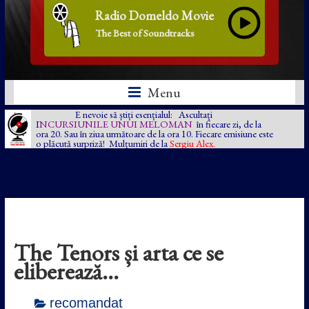
Radio Domeldo Movie
The Best of Soundtracks
Menu
E nevoie să știți esențialul: Ascultați
I
NCURSIUNILE UNUI MELOMAN
în fiecare zi, de la
ora 20. Sau în ziua următoare de la ora 10. Fiecare emisiune este
o plăcută surpriză! Mulțumiri de la
Sergiu Alex.
The Tenors și arta ce se
eliberează…
recomandat