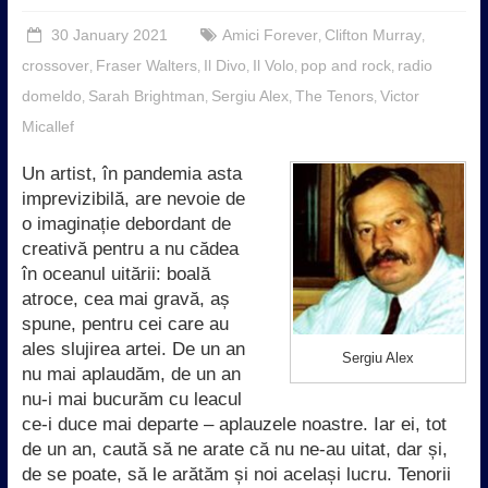
30 January 2021
Amici Forever
Clifton Murray
,
,
crossover
Fraser Walters
Il Divo
Il Volo
pop and rock
radio
,
,
,
,
,
domeldo
Sarah Brightman
Sergiu Alex
The Tenors
Victor
,
,
,
,
Micallef
Un artist, în pandemia asta
imprevizibilă, are nevoie de
o imaginație debordant de
creativă pentru a nu cădea
în oceanul uitării: boală
atroce, cea mai gravă, aș
spune, pentru cei care au
ales slujirea artei. De un an
Sergiu Alex
nu mai aplaudăm, de un an
nu-i mai bucurăm cu leacul
ce-i duce mai departe – aplauzele noastre. Iar ei, tot
de un an, caută să ne arate că nu ne-au uitat, dar și,
de se poate, să le arătăm și noi același lucru. Tenorii