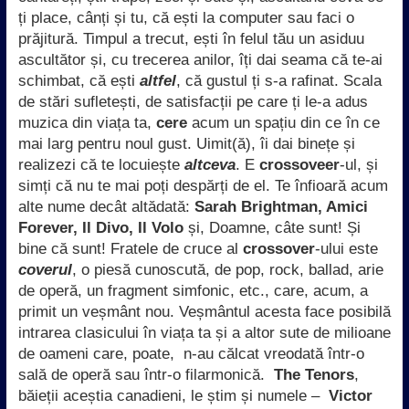
ți place, cânți și tu, că ești la computer sau faci o
prăjitură. Timpul a trecut, ești în felul tău un asiduu
ascultător și, cu trecerea anilor, îți dai seama că te-ai
schimbat, că ești
altfel
, că gustul ți s-a rafinat. Scala
de stări sufletești, de satisfacții pe care ți le-a adus
muzica din viața ta,
cere
acum un spațiu din ce în ce
mai larg pentru noul gust. Uimit(ă), îi dai binețe și
realizezi că te locuiește
altceva
. E
crossoveer
-ul, și
simți că nu te mai poți despărți de el. Te înfioară acum
alte nume decât altădată:
Sarah Brightman, Amici
Forever, Il Divo, Il Volo
și, Doamne, câte sunt! Și
bine că sunt! Fratele de cruce al
crossover
-ului este
coverul
, o piesă cunoscută, de pop, rock, ballad, arie
de operă, un fragment simfonic, etc., care, acum, a
primit un veșmânt nou. Veșmântul acesta face posibilă
intrarea clasicului în viața ta și a altor sute de milioane
de oameni care, poate, n-au călcat vreodată într-o
sală de operă sau într-o filarmonică.
The Tenors
,
băieții aceștia canadieni, le știm și numele –
Victor