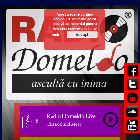
Acest website conține
cookie-uri. Utilizând acest
site, vă dați acordul pentru
folosirea cookie-urilor.
mai
Accept
mult
Radio Domeldo Live
Classical and More