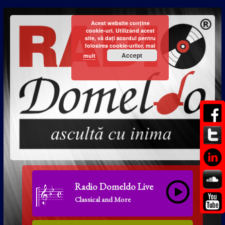
Acest website conține
cookie-uri. Utilizând acest
site, vă dați acordul pentru
folosirea cookie-urilor.
mai
Accept
mult
Radio Domeldo Live
Classical and More