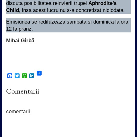
discuta posibilitatea reinvierii trupei
Aphrodite’s
Child
, insa acest lucru nu s-a concretizat niciodata.
Emisiunea se redifuzeaza sambata si duminica la ora
12 la pranz.
Mihai Gîrbă
F
T
W
L
a
w
h
i
c
i
a
n
Comentarii
e
t
t
k
b
t
s
e
o
e
A
d
o
r
p
I
k
p
n
comentarii