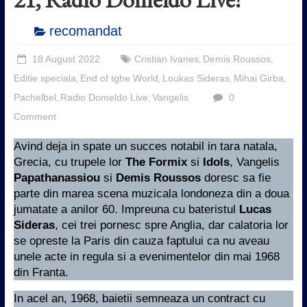
recomandat
18 August 2022
Cristian Ivanes
Demis Roussos
,
,
Editie speciala
End of tghe World
Loukas Sideras
Mihai Girba
,
,
,
,
Pachelbel
Radio Domeldo Live
Vangelis
0
,
,
Comment
Avind deja in spate un succes notabil in tara natala,
Grecia, cu trupele lor
The Formix
si
Idols
, Vangelis
Papathanassiou
si
Demis Roussos
doresc sa fie
parte din marea scena muzicala londoneza din a doua
jumatate a anilor 60. Impreuna cu bateristul
Lucas
Sideras
, cei trei pornesc spre Anglia, dar calatoria lor
se opreste la Paris din cauza faptului ca nu aveau
unele acte in regula si a evenimentelor din mai 1968
din Franta.
In acel an, 1968, baietii semneaza un contract cu