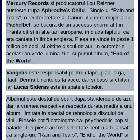
Mercury Records
si producatorul Lou Reizner
numeste trupa
Aphrodite’s Child
. Single-ul “Rain and
Tears”, o reinterpretare a Canon-ului in re major al lui
Pachelbel
, se bucura de un success enorm atit in
Franta cit si in alte tari europene, in ciuda faptului ca
era cantata in limba engleza. Piesa se vinde in peste 1
milion de copii si obtine discul de aur. In octombrie
acelasi an vede lumina zilei si primul album, “
End of
the World
”.
Vangelis
este responsabil pentru clape, pian, orga,
flaut,
Demis
binenteles la voce, dar si bass si chitari,
iar
Lucas Sideras
este in spatele tobelor.
Albumul este destul de scurt dupa standerdele de azi,
dar la vremea respectiva respecta durata media a unui
album, limitata in special de tehnologia discului de
vinil. Piesele pot fi catalogate ca psychedelic pop si
balade. Trei piese au fost selectate pentru a fi lansate
ca single-uri: “Rain and Tears”, “End of the World” si