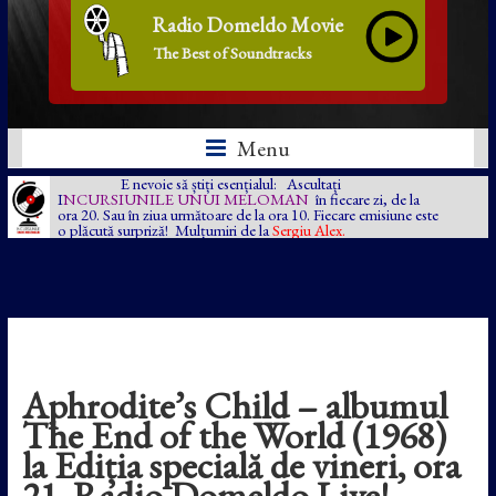
Radio Domeldo Movie
The Best of Soundtracks
Menu
E nevoie să știți esențialul: Ascultați
I
NCURSIUNILE UNUI MELOMAN
în fiecare zi, de la
ora 20. Sau în ziua următoare de la ora 10. Fiecare emisiune este
o plăcută surpriză! Mulțumiri de la
Sergiu Alex.
Aphrodite’s Child – albumul
The End of the World (1968)
la Ediția specială de vineri, ora
21, Radio Domeldo Live!