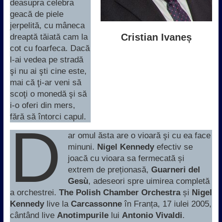
deasupra celebra
geacă de piele
jerpelită, cu mâneca
Cristian Ivaneș
dreaptă tăiată cam la
cot cu foarfeca. Dacă
l-ai vedea pe stradă
şi nu ai şti cine este,
mai că ţi-ar veni să
scoţi o monedă şi să
i-o oferi din mers,
fără să întorci capul.
D
ar omul ăsta are o vioară şi cu ea face
minuni.
Nigel Kennedy
efectiv se
joacă cu vioara sa fermecată și
extrem de preționasă,
Guarneri del
Gesù
, adeseori spre uimirea completă
a orchestrei.
The Polish Chamber Orchestra
și
Nigel
Kennedy
live la
Carcassonne
în Franța, 17 iulei 2005,
cântând live
Anotimpurile
lui
Antonio Vivaldi
.