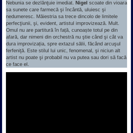
Nebunia se dezlănţuie imediat.
Nigel
scoate din vioara
sa sunete care farmecă şi încântă, uluiesc şi
nedumeresc. Măiestria sa trece dincolo de limitele
perfecţiunii, şi, evident, artistul improvizează. Mult.
Omul nu are partitură în față, cunoaște totul pe din
afară, dar nimeni din orchestră nu ştie când şi cât va
dura improvizația, spre extazul sălii, făcând arcuşul
ferfeniţă. Este stilul lui unic, fenomenal, şi niciun alt
artist nu poate şi probabil nu va putea sau dori să facă
ce face el.