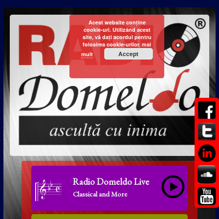
Acest website conține
cookie-uri. Utilizând acest
site, vă dați acordul pentru
folosirea cookie-urilor.
mai
Accept
mult
Radio Domeldo Live
Classical and More