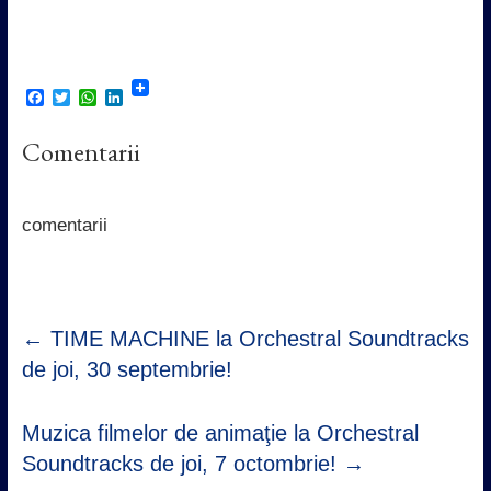
F
T
W
L
a
w
h
i
c
i
a
n
Comentarii
e
t
t
k
b
t
s
e
o
e
A
d
o
r
p
I
k
p
n
comentarii
←
TIME MACHINE la Orchestral Soundtracks
de joi, 30 septembrie!
Muzica filmelor de animaţie la Orchestral
Soundtracks de joi, 7 octombrie!
→