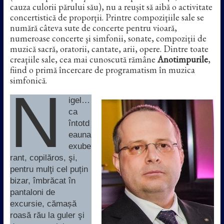
cauza culorii părului său), nu a reuşit să aibă o activitate
concertistică de proporţii. Printre compoziţiile sale se
numără câteva sute de concerte pentru vioară,
numeroase concerte şi simfonii, sonate, compoziţii de
muzică sacră, oratorii, cantate, arii, opere. Dintre toate
creaţiile sale, cea mai cunoscută rămâne
Anotimpurile
,
fiind o primă încercare de programatism în muzica
simfonică.
N
igel…
ca
întotd
eauna
exube
rant, copilăros, şi,
pentru mulţi cel puțin
bizar, îmbrăcat în
pantaloni de
excursie, cămașă
roasă rău la guler şi