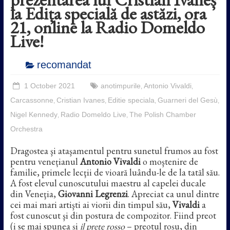
la Edița specială de astăzi, ora
21, online la Radio Domeldo
Live!
recomandat
1 October 2021
anotimpurile
Antonio Vivaldi
,
,
Carcassonne
Cristian Ivanes
Editie speciala
Guarneri del Gesù
,
,
,
,
Nigel Kennedy
Radio Domeldo Live
The Polish Chamber
,
,
Orchestra
Dragostea şi ataşamentul pentru sunetul frumos au fost
pentru venețianul
Antonio Vivaldi
o moştenire de
familie, primele lecţii de vioară luându-le de la tatăl său.
A fost elevul cunoscutului maestru al capelei ducale
din Veneţia,
Giovanni Legrenzi
. Apreciat ca unul dintre
cei mai mari artişti ai viorii din timpul său,
Vivaldi
a
fost cunoscut şi din postura de compozitor. Fiind preot
(i se mai spunea și
il prete rosso
– preotul roșu, din