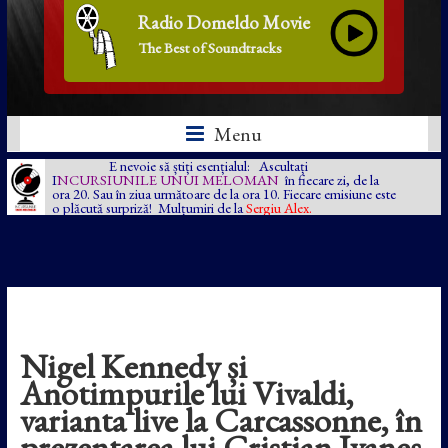
Radio Domeldo Movie
The Best of Soundtracks
Menu
E nevoie să știți esențialul: Ascultați
I
NCURSIUNILE UNUI MELOMAN
în fiecare zi, de la
ora 20. Sau în ziua următoare de la ora 10. Fiecare emisiune este
o plăcută surpriză! Mulțumiri de la
Sergiu Alex.
Nigel Kennedy și
Anotimpurile lui Vivaldi,
varianta live la Carcassonne, în
prezentarea lui Cristian Ivaneș