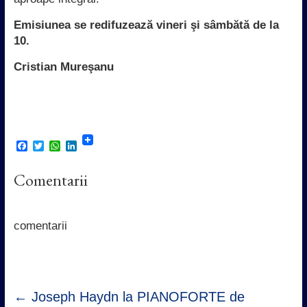
Emisiunea se redifuzează vineri şi sâmbătă de la
10.
Cristian Mureşanu
F
T
W
L
a
w
h
i
c
i
a
n
Comentarii
e
t
t
k
b
t
s
e
o
e
A
d
o
r
p
I
k
p
n
comentarii
←
Joseph Haydn la PIANOFORTE de