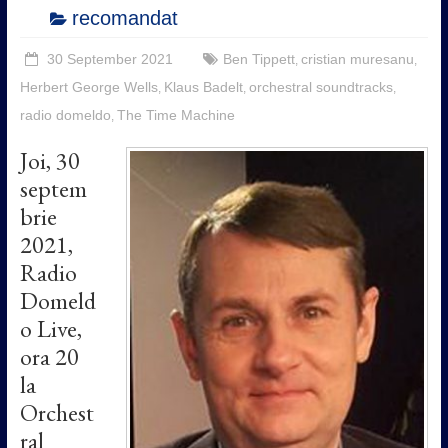
recomandat
30 September 2021
Ben Tippett
cristian muresanu
,
,
Herbert George Wells
Klaus Badelt
orchestral soundtracks
,
,
,
radio domeldo
The Time Machine
,
Joi, 30
septem
brie
2021,
Radio
Domeld
o Live,
ora 20
la
Orchest
ral