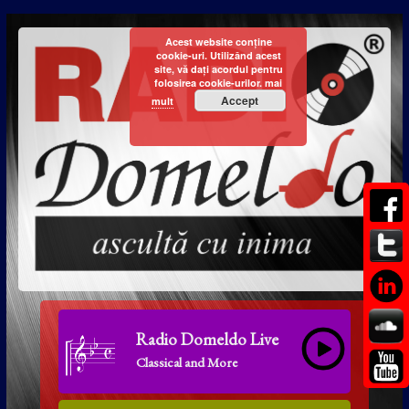
Acest website conține
cookie-uri. Utilizând acest
site, vă dați acordul pentru
folosirea cookie-urilor.
mai
Accept
mult
Radio Domeldo Live
Classical and More