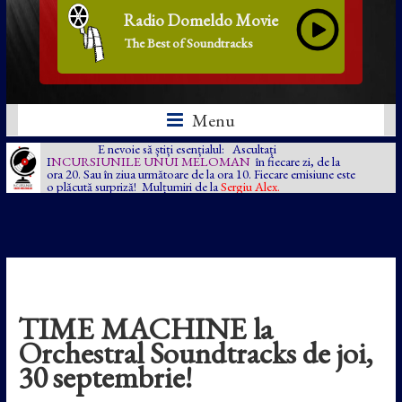
Radio Domeldo Movie
The Best of Soundtracks
Menu
E nevoie să știți esențialul: Ascultați
I
NCURSIUNILE UNUI MELOMAN
în fiecare zi, de la
ora 20. Sau în ziua următoare de la ora 10. Fiecare emisiune este
o plăcută surpriză! Mulțumiri de la
Sergiu Alex.
TIME MACHINE la
Orchestral Soundtracks de joi,
30 septembrie!