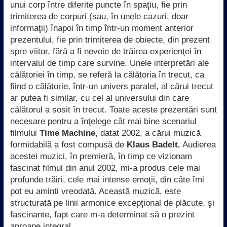
unui corp între diferite puncte în spaţiu, fie prin
trimiterea de corpuri (sau, în unele cazuri, doar
informaţii) înapoi în timp într-un moment anterior
prezentului, fie prin trimiterea de obiecte, din prezent
spre viitor, fără a fi nevoie de trăirea experienţei în
intervalul de timp care survine. Unele interpretări ale
călătoriei în timp, se referă la călătoria în trecut, ca
fiind o călătorie, într-un univers paralel, al cărui trecut
ar putea fi similar, cu cel al universului din care
călătorul a sosit în trecut. Toate aceste prezentări sunt
necesare pentru a înţelege cât mai bine scenariul
filmului
Time Machine
, datat 2002, a cărui muzică
formidabilă a fost compusă de
Klaus Badelt.
Audierea
acestei muzici, în premieră, în timp ce vizionam
fascinat filmul din anul 2002, mi-a produs cele mai
profunde trăiri, cele mai intense emoţii, din câte îmi
pot eu aminti vreodată. Această muzică, este
structurată pe linii armonice excepţional de plăcute, şi
fascinante, fapt care m-a determinat să o prezint
aproape integral.