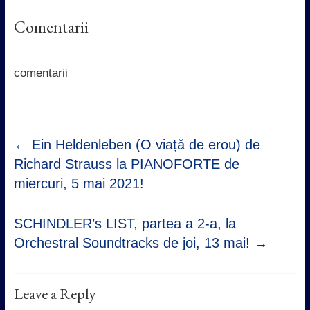
a
w
h
i
c
i
a
n
Comentarii
e
t
t
k
b
t
s
e
o
e
A
d
o
r
p
I
k
p
n
comentarii
←
Ein Heldenleben (O viață de erou) de
Richard Strauss la PIANOFORTE de
miercuri, 5 mai 2021!
SCHINDLER’s LIST, partea a 2-a, la
Orchestral Soundtracks de joi, 13 mai!
→
Leave a Reply