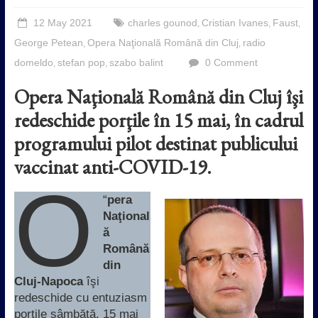
12 May 2021
charles gounod
Cristian Ivanes
Faust
,
,
,
George Petean
Opera Naţională Română din Cluj
radio
,
,
domeldo
stefan pop
szabo balint
0 Comment
,
,
Opera Naţională Română din Cluj îşi
redeschide porţile în 15 mai, în cadrul
programului pilot destinat publicului
vaccinat anti-COVID-19.
O
“
pera
Naţional
ă
Română
din
Cluj-Napoca
îşi
redeschide cu entuziasm
porţile sâmbătă, 15 mai