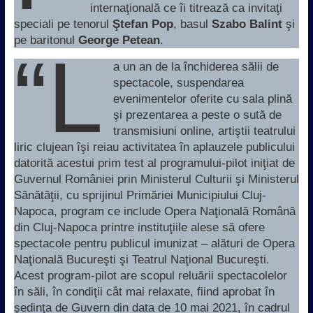
internaţională ce îi titrează ca invitaţi
speciali pe tenorul
Ştefan Pop
, basul
Szabo Balint
şi
pe baritonul
George Petean
.
“L
a un an de la închiderea sălii de
spectacole, suspendarea
evenimentelor oferite cu sala plină
şi prezentarea a peste o sută de
transmisiuni online, artiştii teatrului
liric clujean îşi reiau activitatea în aplauzele publicului
datorită acestui prim test al programului-pilot iniţiat de
Guvernul României prin Ministerul Culturii şi Ministerul
Sănătăţii, cu sprijinul Primăriei Municipiului Cluj-
Napoca, program ce include Opera Naţională Română
din Cluj-Napoca printre instituţiile alese să ofere
spectacole pentru publicul imunizat – alături de Opera
Naţională Bucureşti şi Teatrul Naţional Bucureşti.
Acest program-pilot are scopul reluării spectacolelor
în săli, în condiţii cât mai relaxate, fiind aprobat în
şedinţa de Guvern din data de 10 mai 2021, în cadrul