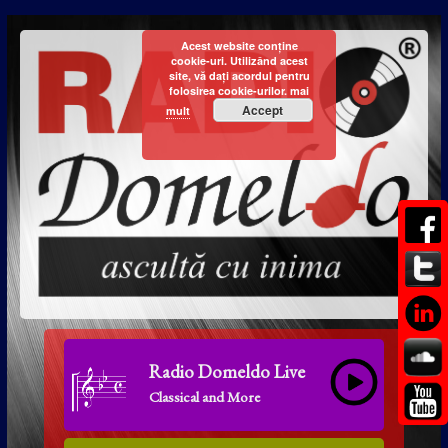
Acest website conține
cookie-uri. Utilizând acest
site, vă dați acordul pentru
folosirea cookie-urilor.
mai
Accept
mult
Radio Domeldo Live
Classical and More