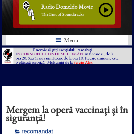
Radio Domeldo Movie
The Best of Soundtracks
Menu
E nevoie să știți esențialul: Ascultați
I
NCURSIUNILE UNUI MELOMAN
în fiecare zi, de la
ora 20. Sau în ziua următoare de la ora 10. Fiecare emisiune este
o plăcută surpriză! Mulțumiri de la
Sergiu Alex.
Mergem la operă vaccinați și în
siguranță!
recomandat