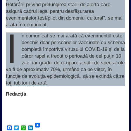
Hotărârii privind prelungirea stării de alertă care
asigură cadrul legal pentru desfăşurarea
evenimentelor test/pilot din domeniul cultural”, se mai
arată în comunicat.
Î
n comunicat se mai arată că evenimentul este
deschis doar persoanelor vaccinate cu schema
completă împotriva virusului COVID-19 şi de la
căror rapel a trecut o perioadă de cel puţin 10
zile, iar gradul de ocupare a sălii de spectacole
va fi de aproximativ 70%, urmând ca pe viitor, în
funcţie de evoluţia epidemiologică, să se extindă către
toţi iubitorii de artă.
Redacția
F
T
W
L