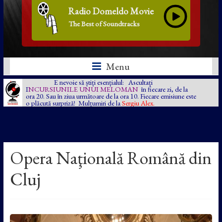
Radio Domeldo Movie
The Best of Soundtracks
Menu
E nevoie să știți esențialul: Ascultați
I
NCURSIUNILE UNUI MELOMAN
în fiecare zi, de la
ora 20. Sau în ziua următoare de la ora 10. Fiecare emisiune este
o plăcută surpriză! Mulțumiri de la
Sergiu Alex.
Opera Naţională Română din
Cluj