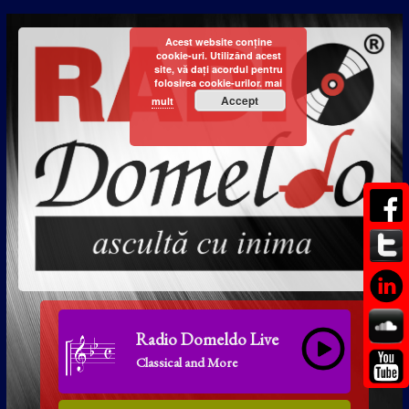
Acest website conține
cookie-uri. Utilizând acest
site, vă dați acordul pentru
folosirea cookie-urilor.
mai
Accept
mult
Radio Domeldo Live
Classical and More