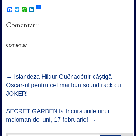
F
T
W
L
a
w
h
i
c
i
a
n
Comentarii
e
t
t
k
b
t
s
e
o
e
A
d
o
r
p
I
k
p
n
comentarii
←
Islandeza Hildur Guðnadóttir câștigă
Oscar-ul pentru cel mai bun soundtrack cu
JOKER!
SECRET GARDEN la Incursiunile unui
meloman de luni, 17 februarie!
→