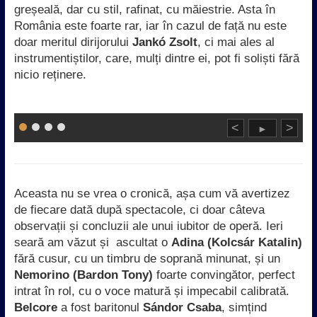
greșeală, dar cu stil, rafinat, cu măiestrie. Asta în
România este foarte rar, iar în cazul de față nu este
doar meritul dirijorului
Jankó Zsolt
, ci mai ales al
instrumentiștilor, care, mulți dintre ei, pot fi soliști fără
nicio reținere.
<
>
►
Aceasta nu se vrea o cronică, așa cum vă avertizez
de fiecare dată după spectacole, ci doar câteva
observații și concluzii ale unui iubitor de operă. Ieri
seară am văzut și ascultat o
Adina
(Kolcsár Katalin)
fără cusur, cu un timbru de soprană minunat, și un
Nemorino
(Bardon Tony)
foarte convingător, perfect
intrat în rol, cu o voce matură și impecabil calibrată.
Belcore
a fost baritonul
Sándor Csaba
,
simțind