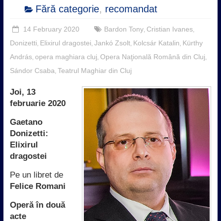
Fără categorie
,
recomandat
14 February 2020
Bardon Tony
Cristian Ivanes
,
,
Donizetti
Elixirul dragostei
Jankó Zsolt
Kolcsár Katalin
Kürthy
,
,
,
,
András
opera maghiara cluj
Opera Naţională Română din Cluj
,
,
,
Sándor Csaba
Teatrul Maghiar din Cluj
,
Joi, 13
februarie 2020
Gaetano
Donizetti:
Elixirul
dragostei
Pe un libret de
Felice Romani
Operă în două
acte