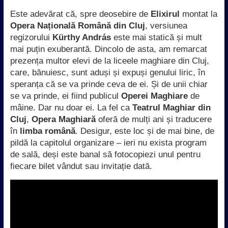
Este adevărat că, spre deosebire de
Elixirul
montat la
Opera Națională Română din Cluj
, versiunea
regizorului
Kürthy András
este mai statică și mult
mai puțin exuberantă. Dincolo de asta, am remarcat
prezența multor elevi de la liceele maghiare din Cluj,
care, bănuiesc, sunt aduși și expuși genului liric, în
speranța că se va prinde ceva de ei. Și de unii chiar
se va prinde, ei fiind publicul
Operei Maghiare
de
mâine. Dar nu doar ei. La fel ca
Teatrul Maghiar din
Cluj
,
Opera Maghiară
oferă de mulți ani și traducere
în
limba română
. Desigur, este loc și de mai bine, de
pildă la capitolul organizare – ieri nu exista program
de sală, deși este banal să fotocopiezi unul pentru
fiecare bilet vândut sau invitație dată.