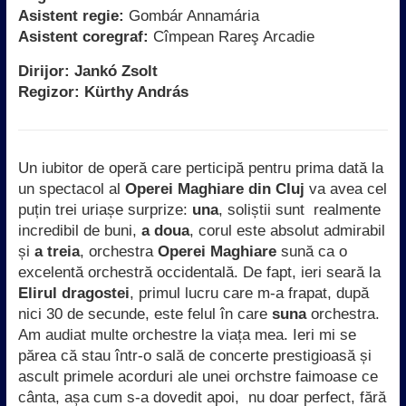
Asistent regie:
Gombár Annamária
Asistent coregraf:
Cîmpean Rareş Arcadie
Dirijor: Jankó Zsolt
Regizor: Kürthy András
Un iubitor de operă care perticipă pentru prima dată la
un spectacol al
Operei Maghiare din Cluj
va avea cel
puțin trei uriașe surprize:
una
, soliștii sunt realmente
incredibil de buni,
a doua
, corul este absolut admirabil
și
a treia
, orchestra
Operei Maghiare
sună ca o
excelentă orchestră occidentală. De fapt, ieri seară la
Elirul dragostei
,
primul lucru care m-a frapat, după
nici 30 de secunde, este felul în care
suna
orchestra.
Am audiat multe orchestre la viața mea. Ieri mi se
părea că stau într-o sală de concerte prestigioasă și
ascult primele acorduri ale unei orchstre faimoase ce
cânta, așa cum s-a dovedit apoi, nu doar perfect, fără