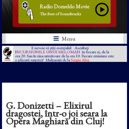
Radio Domeldo Movie
The Best of Soundtracks
Menu
E nevoie să știți esențialul: Ascultați
I
NCURSIUNILE UNUI MELOMAN
în fiecare zi, de la
ora 20. Sau în ziua următoare de la ora 10. Fiecare emisiune este
o plăcută surpriză! Mulțumiri de la
Sergiu Alex.
G. Donizetti – Elixirul
dragostei, într-o joi seara la
Opera Maghiară din Cluj!