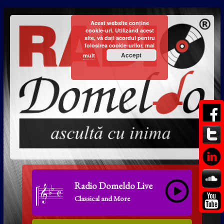
Acest website conține
cookie-uri. Utilizând acest
site, vă dați acordul pentru
folosirea cookie-urilor.
mai
Accept
mult
Radio Domeldo Live
Classical and More