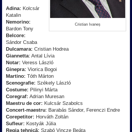
Adina:
Kolcsár
Katalin
Nemorino:
Cristian Ivaneș
Bardon Tony
Belcore:
Sándor Csaba
Dulcamara:
Cristian Hodrea
Giannetta
: Antal Lívia
Notar:
Veress László
Ginepra:
Viorica Bogoi
Martino:
Tóth Márton
Scenografie:
Székely László
Costume:
Pilinyi Márta
Coregraf:
Adrian Muresan
Maestru de cor:
Kulcsár Szabolcs
Concert-maestru
: Barabás Sándor, Ferenczi Endre
Corepetitor:
Horváth Zoltán
Sufleur:
Kostyák Júlia
Regia tehnică:
Szabó Vincze Beáta