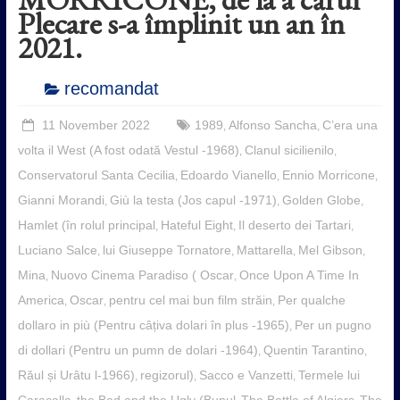
Plecare s-a împlinit un an în
2021.
recomandat
11 November 2022
1989
Alfonso Sancha
C’era una
,
,
volta il West (A fost odată Vestul -1968)
Clanul sicilienilo
,
,
Conservatorul Santa Cecilia
Edoardo Vianello
Ennio Morricone
,
,
,
Gianni Morandi
Giù la testa (Jos capul -1971)
Golden Globe
,
,
,
Hamlet (în rolul principal
Hateful Eight
Il deserto dei Tartari
,
,
,
Luciano Salce
lui Giuseppe Tornatore
Mattarella
Mel Gibson
,
,
,
,
Mina
Nuovo Cinema Paradiso ( Oscar
Once Upon A Time In
,
,
America
Oscar
pentru cel mai bun film străin
Per qualche
,
,
,
dollaro in più (Pentru câțiva dolari în plus -1965)
Per un pugno
,
di dollari (Pentru un pumn de dolari -1964)
Quentin Tarantino
,
,
Răul și Urâtu l-1966)
regizorul)
Sacco e Vanzetti
Termele lui
,
,
,
Caracalla
the Bad and the Ugly (Bunul
The Battle of Algiers
The