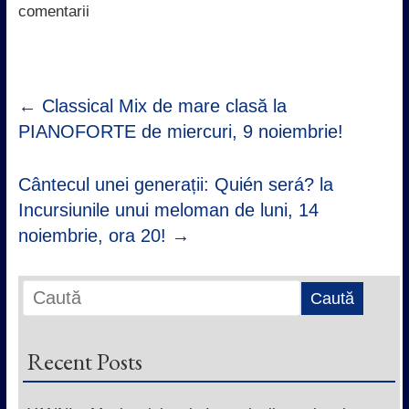
k
p
n
comentarii
←
Classical Mix de mare clasă la
PIANOFORTE de miercuri, 9 noiembrie!
Cântecul unei generații: Quién será? la
Incursiunile unui meloman de luni, 14
noiembrie, ora 20!
→
Recent Posts