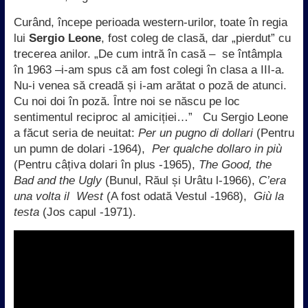
Curând, începe perioada western-urilor, toate în regia
lui
Sergio Leone
, fost coleg de clasă, dar „pierdut” cu
trecerea anilor. „De cum intră în casă – se întâmpla
în 1963 –i-am spus că am fost colegi în clasa a III-a.
Nu-i venea să creadă și i-am arătat o poză de atunci.
Cu noi doi în poză. Între noi se născu pe loc
sentimentul reciproc al amiciției…” Cu Sergio Leone
a făcut seria de neuitat:
Per un pugno di dollari
(Pentru
un pumn de dolari -1964),
Per qualche dollaro in più
(Pentru câțiva dolari în plus -1965),
The Good, the
Bad and the Ugly
(Bunul, Răul și Urâtu l-1966),
C’era
una volta il West
(A fost odată Vestul -1968),
Giù la
testa
(Jos capul -1971).