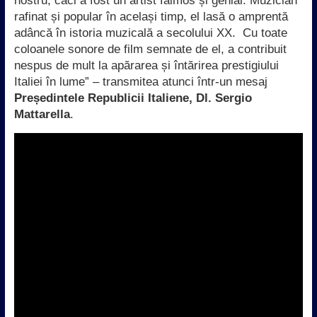
nostru, căci a fost un artist faimos și genial. Muzician
rafinat și popular în același timp, el lasă o amprentă
adâncă în istoria muzicală a secolului XX. Cu toate
coloanele sonore de film semnate de el, a contribuit
nespus de mult la apărarea și întărirea prestigiului
Italiei în lume” – transmitea atunci într-un mesaj
Președintele Republicii Italiene, Dl. Sergio
Mattarella
.