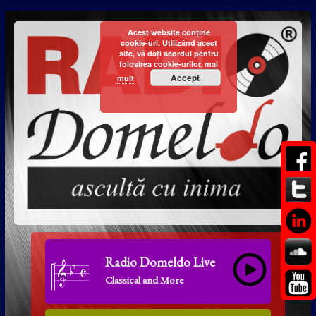
Acest website conține
cookie-uri. Utilizând acest
site, vă dați acordul pentru
folosirea cookie-urilor.
mai
Accept
mult
Radio Domeldo Live
Classical and More