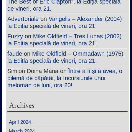
The Best of Eric Clapton”, la Ediția specială
de vineri, ora 21.
Advertoriale
on
Vangelis – Alexander (2004)
la Ediția specială de vineri, ora 21!
Fuzzy
on
Mike Oldfield – Tres Lunas (2002)
la Ediția specială de vineri, ora 21!
faude
on
Mike Oldfield – Ommadawn (1975)
la Edițla specială de vineri, ora 21!
Simion Doina Maria
on
Între a fi și a avea, o
dilemă de căpătâi, la Incursiunile unui
meloman de luni, ora 20!
Archives
April 2024
March 2024