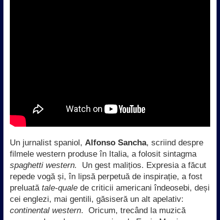
Un jurnalist spaniol,
Alfonso Sancha
, scriind despre
filmele western produse în Italia, a folosit sintagma
spaghetti western.
Un gest malițios. Expresia a făcut
repede vogă și, în lipsă perpetuă de inspirație, a fost
preluată
tale-quale
de criticii americani îndeosebi, deși
cei englezi, mai gentili, găsiseră un alt apelativ:
continental western
. Oricum, trecând la muzică