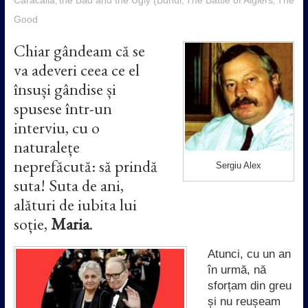
,
,
,
Good
Chiar gândeam că se
va adeveri ceea ce el
însuși gândise și
spusese într-un
interviu, cu o
naturalețe
neprefăcută: să prindă
Sergiu Alex
suta! Suta de ani,
alături de iubita lui
soție,
Maria
.
Atunci, cu un an
în urmă, nă
sforțam din greu
și nu reușeam