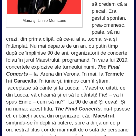
să credem că a
plecat. Era
gestul spontan,
Maria și Ennio Morricone
prea-omenesc,
poate, să nu
crezi, din prima clipă, că ce-ai aflat tocmai s-a și
întâmplat. Nu mai departe de un an, cu puțin timp
după ce împlinise 90 de ani, organizatorii de concerte
foiau în jurul Maestrului, programând, în vara lui 2019,
concertele explozive ale turneului numit
The Final
Concerts
– la Arena din Verona, în mai, la
Termele
lui Caracalla
, în iunie și, inimos cum îl știam,
acceptase să cânte și la Lucca: „Maestro, uitați, cei
din Lucca, vă cheamă și ei să le cântați! Fie! – va fi
spus Ennio – cum să nu?” La 90 de ani! Și ceva! Și
nu numai: acest titlu,
The Final Concerts
, nu-l pusese
el, ci băieții aceia din organizare, căci
Maestrul
,
simțindu-se în deplină putere, spre a dirija un corp
orchestral plus cor de mai mult de o sută de persoane