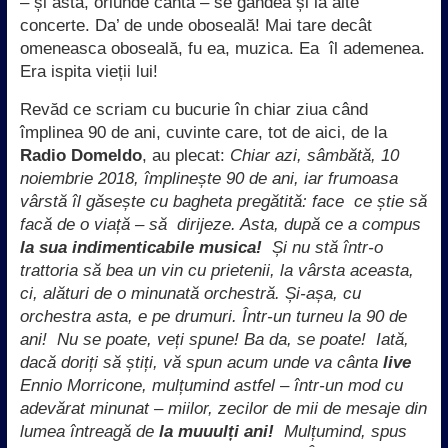
– și asta, oriunde cânta – se gândea și la alte
concerte. Da’ de unde oboseală! Mai tare decât
omeneasca oboseală, fu ea, muzica. Ea îl ademenea.
Era ispita vieții lui!
Revăd ce scriam cu bucurie în chiar ziua când
împlinea 90 de ani, cuvinte care, tot de aici, de la
Radio Domeldo
, au plecat:
Chiar azi, sâmbătă, 10
noiembrie 2018, împlinește 90 de ani, iar frumoasa
vârstă îl găsește cu bagheta pregătită: face ce știe să
facă de o viață – să dirijeze. Asta, după ce a compus
la
sua indimenticabile musica!
Și nu stă într-o
trattoria să bea un vin cu prietenii, la vârsta aceasta,
ci, alături de o minunată orchestră. Și-așa, cu
orchestra asta, e pe drumuri. Într-un turneu la 90 de
ani! Nu se poate, veți spune! Ba da, se poate! Iată,
dacă doriți să știți, vă spun acum unde va cânta
live
Ennio Morricone, mulțumind astfel – într-un mod cu
adevărat minunat – miilor, zecilor de mii de mesaje din
lumea întreagă de
la muuulți ani!
Mulțumind, spus