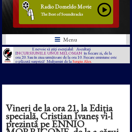
Radio Domeldo Movie
The Best of Soundtracks
Menu
E nevoie să știți esențialul: Ascultați
I
NCURSIUNILE UNUI MELOMAN
în fiecare zi, de la
ora 20. Sau în ziua următoare de la ora 10. Fiecare emisiune este
o plăcută surpriză! Mulțumiri de la
Sergiu Alex.
Vineri de la ora 21, la Ediția
specială, Cristian Ivaneș vi-l
prezintă pe ENNIO
MORRICONE, de la a cărui