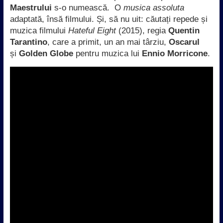
Maestrului
s-o numească. O
musica assoluta
adaptată, însă filmului. Și, să nu uit: căutați repede și
muzica filmului
Hateful Eight
(2015), regia
Quentin
Tarantino
, care a primit, un an mai târziu,
Oscarul
și
Golden Globe
pentru muzica lui
Ennio Morricone
.