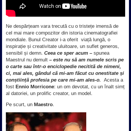
Ne despărțeam vara trecută cu o tristețe imensă de
cel mai mare compozitor din istoria cinematografiei
mondiale. Bunul Creator i-a oferit viață lungă, o
inspirație și creativitate uluitoare, un suflet generos,
sensibil și demn.
Ceea ce sper acum –
spunea
Maestrul nu demult
– este nu să am numele scris pe
o carte sau într-o enciclopedie necitită de nimeni,
ci, mai ales, gândul că mi-am făcut cu onestitate și
conștiință profesia pe care mi-am ales-o.
Acesta a
fost
Ennio Morricone
: un om devotat, cu un înalt simț
al datoriei, un prolific creator, un model.
Pe scurt, un
Maestro
.