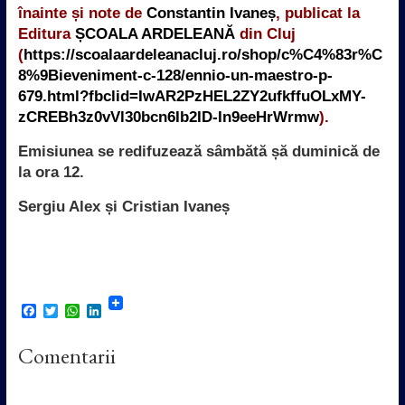
înainte și note de
Constantin Ivaneș
, publicat la
Editura
ȘCOALA ARDELEANĂ
din Cluj
(
https://scoalaardeleanacluj.ro/shop/c%C4%83r%C
8%9Bieveniment-c-128/ennio-un-maestro-p-
679.html?fbclid=IwAR2PzHEL2ZY2ufkffuOLxMY-
zCREBh3z0vVl30bcn6Ib2ID-In9eeHrWrmw
).
Emisiunea se redifuzează sâmbătă șă duminică de
la ora 12.
Sergiu Alex și Cristian Ivaneș
F
T
W
L
a
w
h
i
c
i
a
n
Comentarii
e
t
t
k
b
t
s
e
o
e
A
d
o
r
p
I