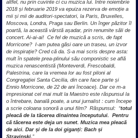
altfel, nu prin cuvinte ci cu muzica lui. Între noiembrie
2018 și februarie 2019 va epuiza rezerva de emoție a
mii și mii de auditori-spectatori, la Paris, Bruxelles,
Moscova, Londra, Praga sau Berlin. Un înger păzitor îl
poartă, la această vârstă așadar, prin renumite săli de
concert. Ai-ai-ai! Ce fel de muzică a scris, de fapt
Morricone? I-am putea găsi oare un traseu, un izvor
de inspirație? Cred că da. S-a mai scris despre asta:
mult în spatele prea-plinului său componistic se află
muzica renascentistă (Monteverdi, Frescobaldi,
Palestrina, care la vremea lor au fost piloni al
Congregației Santa Cecilia, din care face parte și
Ennio Morricone, de 22 de ani încoace). Dar ce m-a
impresionat cel mai mult la Maestro este răspunsul la
o întrebare, banală poate, a unui jurnalist : cum începe
a scrie coloana sonoră a unui film? Răspunsul:
“
totul
pleacă de la tăcerea dinaintea începutului. Pentru
că tăcerea este deja un sunet. Muzica mea pleacă
de aici. Dar și de la doi giganți: Bach și
Stravinski.
”