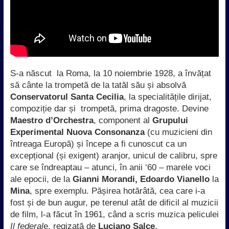
S-a născut la Roma, la 10 noiembrie 1928, a învățat
să cânte la trompetă de la tatăl său și absolvă
Conservatorul Santa Cecilia
, la specialitățile dirijat,
compoziție dar și trompetă, prima dragoste. Devine
Maestro d’Orchestra
, component al
Grupului
Experimental Nuova Consonanza
(cu muzicieni din
întreaga Europă) și începe a fi cunoscut ca un
excepțional (și exigent) aranjor, unicul de calibru, spre
care se îndreaptau – atunci, în anii ‘60 – marele voci
ale epocii, de la
Gianni Morandi, Edoardo Vianello
la
Mina
, spre exemplu. Pășirea hotărâtă, cea care i-a
fost și de bun augur, pe terenul atât de dificil al muzicii
de film, l-a făcut în 1961, când a scris muzica peliculei
Il federal
e, regizată de
Luciano Salce
.