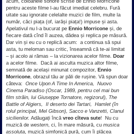
acum, coloanele sonore scrise de Ennio Morricone
pentru aceste filme l-au făcut imediat celebru. Fură
uitate sau ignorate celelalte muzici de film, multe la
număr, căci piața (of, iarăși piața!) impuse și asta.
Apelativul nu l-a bucurat pe
Ennio Morricone
și, de
fiecare dată cînd îl auzea, dădea și replica pe măsură.
Dar vin și eu cu o replică acum: a continua să spui
asta, tu meloman sau critic, înseamnă că te-ai limitat
– și acolo ai rămas – la vizionarea acelor filme.
Doar
a acelor filme. Dacă ai asculta muzica altor filme,
semnată de același minunat compozitor,
Ennio
Morricone
, obrazul tău ar păli de rușine. Vă spun doar
câteva:
Once Upon A Time In America, Nuovo
Cinema Paradiso (Oscar, 1989, pentru cel mai bun
film străin, lui Giuseppe Tornatore, regizorul), The
Battle of Algiers, Il deserto dei Tartari, Hamlet (în
rolul principal, Mel Gibson), Sacco e Vanzetti, Clanul
sicilienilor.
Adăugați încă
vreo cîteva sute
! Nu cu
muzică de
western
, ci, în mare măsură, cu
musica
assoluta
, muzică simfonică pură, cum îi plăcea