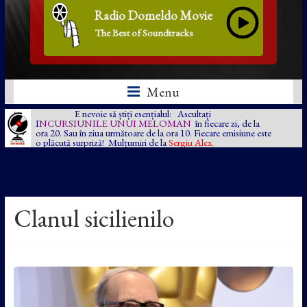
Radio Domeldo Movie
The Best of Soundtracks
Menu
E nevoie să știți esențialul: Ascultați
I
NCURSIUNILE UNUI MELOMAN
în fiecare zi, de la
ora 20. Sau în ziua următoare de la ora 10. Fiecare emisiune este
o plăcută surpriză! Mulțumiri de la
Sergiu Alex.
Clanul sicilienilo