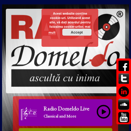
Acest website conține
cookie-uri. Utilizând acest
site, vă dați acordul pentru
folosirea cookie-urilor.
mai
Accept
mult
Radio Domeldo Live
Classical and More