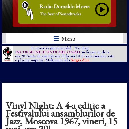
Radio Domeldo Movie
The Best of Soundtracks
Menu
E nevoie să știți esențialul: Ascultați
I
NCURSIUNILE UNUI MELOMAN
în fiecare zi, de la
ora 20. Sau în ziua următoare de la ora 10. Fiecare emisiune este
o plăcută surpriză! Mulțumiri de la
Sergiu Alex.
Vinyl Night: A 4-a ediție a
Festivalului ansamblurilor de
Jazz, Moscova 1967, vineri, 15
mai, ora 20!