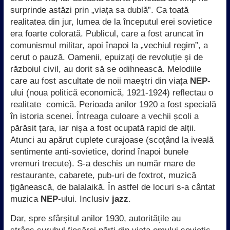
surprinde astăzi prin „viața sa dublă”. Ca toată
realitatea din jur, lumea de la începutul erei sovietice
era foarte colorată. Publicul, care a fost aruncat în
comunismul militar, apoi înapoi la „vechiul regim”, a
cerut o pauză. Oamenii, epuizați de revoluție și de
războiul civil, au dorit să se odihnească. Melodiile
care au fost ascultate de noii maeștri din viața
NEP
-
ului (noua politică economică, 1921-1924) reflectau o
realitate comică. Perioada anilor 1920 a fost specială
în istoria scenei. Întreaga culoare a vechii școli a
părăsit țara, iar nișa a fost ocupată rapid de alții.
Atunci au apărut cuplete curajoase (scoțând la iveală
sentimente anti-sovietice, dorind înapoi bunele
vremuri trecute). S-a deschis un număr mare de
restaurante, cabarete, pub-uri de foxtrot, muzică
țigănească, de balalaikă. În astfel de locuri s-a cântat
muzica
NEP
-ului. Inclusiv
jazz
.
Dar, spre sfârșitul anilor 1930, autoritățile au