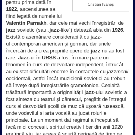
pentru prima dată în
Cristian Ivaneș
1922
, ascensiunea sa
fiind legată de numele lui
Valentin Parnakh
, dar cele mai vechi înregistrări de
jazz
sovietic (sau „
jazz
-like”) datează abia din
1926
.
Există o asemănare considerabilă cu jazz-
ul contemporan american și german, dar unele
încercări de a crea propriile opere de
jazz
nu au fost
rare.
Jazz
-ul în
URSS
a fost în mare parte un
fenomen în curs de dezvoltare independent, întrucât
au existat dificultăți enorme în contactele cu
jazzmenii
occidentali, astfel încât muzicienii sovietici au trebuit
să învețe după înregistrările gramofonice. Cealaltă
trăsătură importantă a originalității
jazz
-ului sovietic a
fost sinteza cu teatrul și cântecul, pregătit de întregul
curs al dezvoltării școlii de muzică ușoară rusească,
unde vodevilul și arta vocală au jucat rolurile
principale. La un moment dat regimul a început să
facă mici concesii, spiritul creativ liber din anii 1920
era încă viu, iar această scurtă perioadă de timp ne