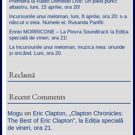
Premieră la Radio Domeldo Live: Un palid punct
albastru, luni, 15 aprilie, ora 20!
Incursiunile unui meloman, luni, 8 aprilie, ora 20: s-a
născut o stea. Numele ei: Rusanda Panfili
Ennio MORRICONE – La Piovra Soundtrack la Ediția
specială de vineri, ora 21!
La Incursiunile unui meloman, muzica mea: oriunde
și oricând. Luni, ora 20.
Reclamă
Recent Comments
Mogu
on
Eric Clapton, „Clapton Chronicles:
The Best of Eric Clapton”, la Ediția specială
de vineri, ora 21.