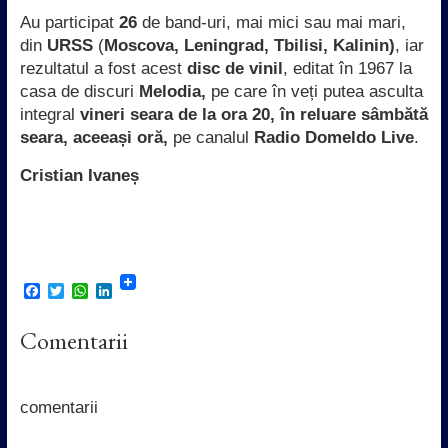
Au participat
26
de band-uri, mai mici sau mai mari,
din
URSS
(
Moscova, Leningrad, Tbilisi, Kalinin)
, iar
rezultatul a fost acest
disc de vinil
, editat în 1967 la
casa de discuri
Melodia,
pe care în veți putea asculta
integral
vineri seara de la ora 20, în reluare sâmbătă
seara, aceeași oră,
pe canalul
Radio Domeldo Live
.
Cristian Ivaneș
F
T
W
L
a
w
h
i
c
i
a
n
Comentarii
e
t
t
k
b
t
s
e
o
e
A
d
o
r
p
I
k
p
n
comentarii