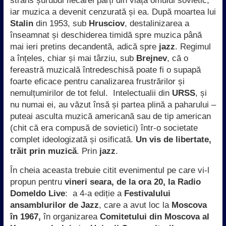
strâns șurubul fiecărei părți din viața omului sovietic,
iar muzica a devenit cenzurată și ea. După moartea lui
Stalin
din 1953, sub
Hrusciov
, destalinizarea a
înseamnat și deschiderea timidă spre muzica până
mai ieri pretins decandentă, adică spre
jazz
. Regimul
a înțeles, chiar și mai târziu, sub
Brejnev
, că o
fereastră muzicală întredeschisă poate fi o supapă
foarte eficace pentru canalizarea frustrărilor și
nemulțumirilor de tot felul. Intelectualii din
URSS
, și
nu numai ei, au văzut însă și partea plină a paharului –
puteai asculta muzică americană sau de tip american
(chit că era compusă de sovietici) într-o societate
complet ideologizată și osificată.
Un vis de libertate,
trăit prin muzică
. Prin
jazz
.
În cheia aceasta trebuie citit evenimentul pe care vi-l
propun pentru
vineri seara, de la ora 20, la Radio
Domeldo Live
: a 4-a ediție a
Festivalului
ansamblurilor de Jazz
, care a avut loc la
Moscova
în 1967,
în organizarea
Comitetului din Moscova al