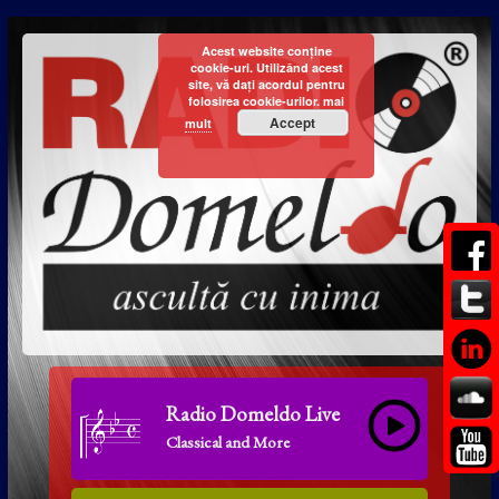
Acest website conține
cookie-uri. Utilizând acest
site, vă dați acordul pentru
folosirea cookie-urilor.
mai
Accept
mult
Radio Domeldo Live
Classical and More