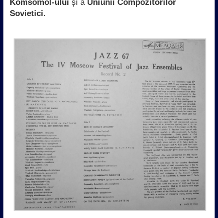
Komsomol-ului
și a
Uniunii Compozitorilor
Sovietici
.