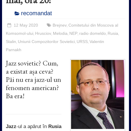
recomandat
12 May 2020
Brejnev
Comitetului din Moscova al
,
Komsomol-ului
Hrusciov
Melodia
NEP
radio domeldo
Rusia
,
,
,
,
,
,
Stalin
Uniunii Compozitorilor Sovietici
URSS
Valentin
,
,
,
Parnakh
Jazz sovietic? Cum,
a existat așa ceva?
Păi nu era jazz-ul un
fenomen american?
Ba era!
Jazz
-ul a apărut în
Rusia