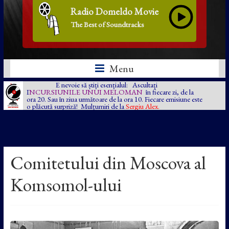
Radio Domeldo Movie
The Best of Soundtracks
Menu
E nevoie să știți esențialul: Ascultați
I
NCURSIUNILE UNUI MELOMAN
în fiecare zi, de la
ora 20. Sau în ziua următoare de la ora 10. Fiecare emisiune este
o plăcută surpriză! Mulțumiri de la
Sergiu Alex.
Comitetului din Moscova al
Komsomol-ului