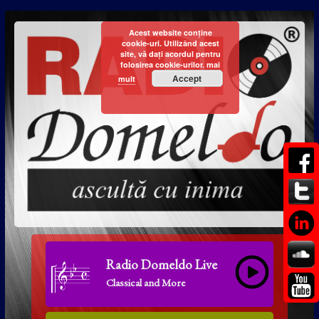
Acest website conține
cookie-uri. Utilizând acest
site, vă dați acordul pentru
folosirea cookie-urilor.
mai
Accept
mult
Radio Domeldo Live
Classical and More