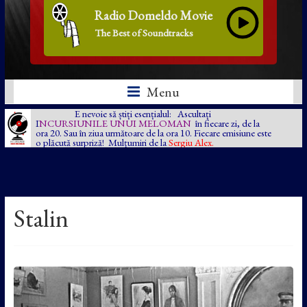
Radio Domeldo Movie
The Best of Soundtracks
Menu
E nevoie să știți esențialul: Ascultați
I
NCURSIUNILE UNUI MELOMAN
în fiecare zi, de la
ora 20. Sau în ziua următoare de la ora 10. Fiecare emisiune este
o plăcută surpriză! Mulțumiri de la
Sergiu Alex.
Stalin