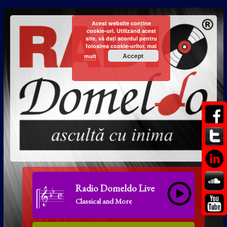
Acest website conține
cookie-uri. Utilizând acest
site, vă dați acordul pentru
folosirea cookie-urilor.
mai
Accept
mult
Radio Domeldo Live
Classical and More