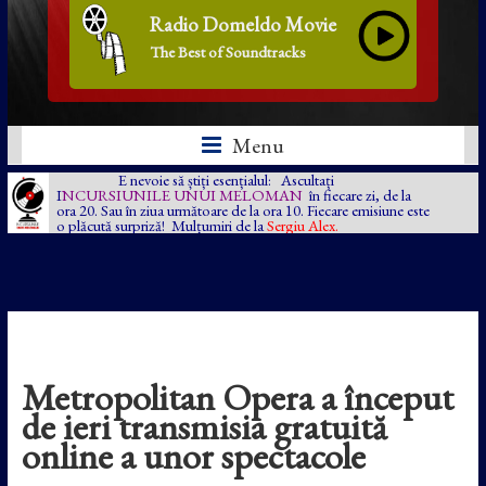
Radio Domeldo Movie
The Best of Soundtracks
Menu
E nevoie să știți esențialul: Ascultați
I
NCURSIUNILE UNUI MELOMAN
în fiecare zi, de la
ora 20. Sau în ziua următoare de la ora 10. Fiecare emisiune este
o plăcută surpriză! Mulțumiri de la
Sergiu Alex.
Metropolitan Opera a început
de ieri transmisia gratuită
online a unor spectacole