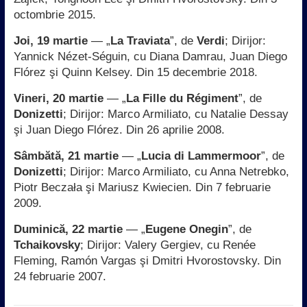
octombrie 2015.
Joi, 19 martie
— „
La Traviata
”, de
Verdi
; Dirijor:
Yannick Nézet-Séguin, cu Diana Damrau, Juan Diego
Flórez şi Quinn Kelsey. Din 15 decembrie 2018.
Vineri, 20 martie
— „
La Fille du Régiment
”, de
Donizetti
; Dirijor: Marco Armiliato, cu Natalie Dessay
şi Juan Diego Flórez. Din 26 aprilie 2008.
Sâmbătă, 21 martie
— „
Lucia di Lammermoor
”, de
Donizetti
; Dirijor: Marco Armiliato, cu Anna Netrebko,
Piotr Beczała şi Mariusz Kwiecien. Din 7 februarie
2009.
Duminică, 22 martie
— „
Eugene Onegin
”, de
Tchaikovsky
; Dirijor: Valery Gergiev, cu Renée
Fleming, Ramón Vargas şi Dmitri Hvorostovsky. Din
24 februarie 2007.