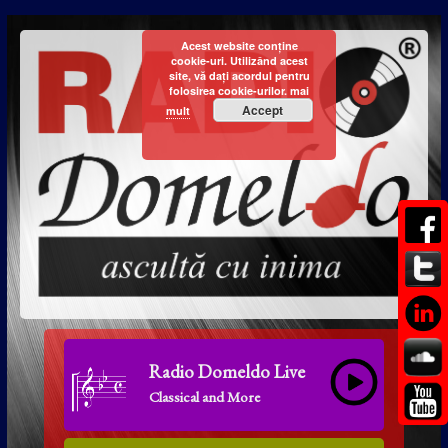
Acest website conține
cookie-uri. Utilizând acest
site, vă dați acordul pentru
folosirea cookie-urilor.
mai
Accept
mult
Radio Domeldo Live
Classical and More