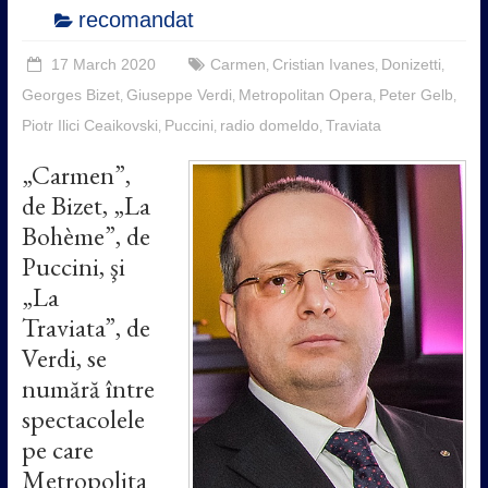
recomandat
17 March 2020
Carmen
Cristian Ivanes
Donizetti
,
,
,
Georges Bizet
Giuseppe Verdi
Metropolitan Opera
Peter Gelb
,
,
,
,
Piotr Ilici Ceaikovski
Puccini
radio domeldo
Traviata
,
,
,
„Carmen”,
de Bizet, „La
Bohème”, de
Puccini, şi
„La
Traviata”, de
Verdi, se
numără între
spectacolele
pe care
Metropolita