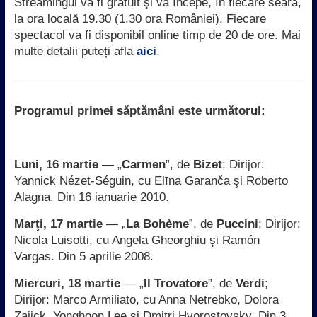
Streamingul va fi gratuit şi va începe, în fiecare seară,
la ora locală 19.30 (1.30 ora României). Fiecare
spectacol va fi disponibil online timp de 20 de ore. Mai
multe detalii puteți afla
aici
.
Programul primei săptămâni este următorul:
Luni, 16 martie
— „
Carmen
”, de
Bizet
; Dirijor:
Yannick Nézet-Séguin, cu Elīna Garanča şi Roberto
Alagna. Din 16 ianuarie 2010.
Marţi, 17 martie
— „
La Bohème
”, de
Puccini
; Dirijor:
Nicola Luisotti, cu Angela Gheorghiu şi Ramón
Vargas. Din 5 aprilie 2008.
Miercuri, 18 martie
— „
Il Trovatore
”, de
Verdi
;
Dirijor: Marco Armiliato, cu Anna Netrebko, Dolora
Zajick, Yonghoon Lee şi Dmitri Hvorostovsky. Din 3