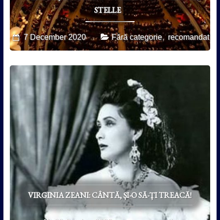
STELLE
,
7 December 2020
Fără categorie
recomandat
VIRGINIA ZEANI: CÂNTĂ, ȘI-O SĂ-ȚI TREACĂ!