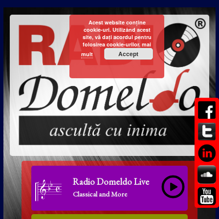
Acest website conține
cookie-uri. Utilizând acest
site, vă dați acordul pentru
folosirea cookie-urilor.
mai
Accept
mult
Radio Domeldo Live
Classical and More