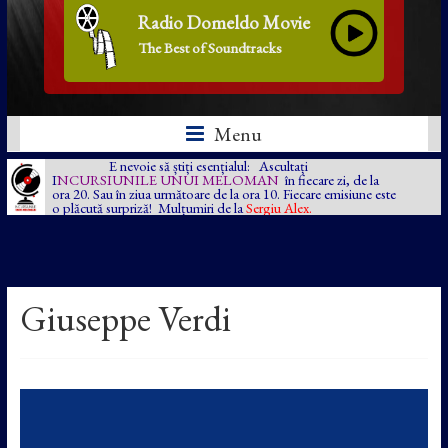
Radio Domeldo Movie
The Best of Soundtracks
Menu
E nevoie să știți esențialul: Ascultați
I
NCURSIUNILE UNUI MELOMAN
în fiecare zi, de la
ora 20. Sau în ziua următoare de la ora 10. Fiecare emisiune este
o plăcută surpriză! Mulțumiri de la
Sergiu Alex.
Giuseppe Verdi