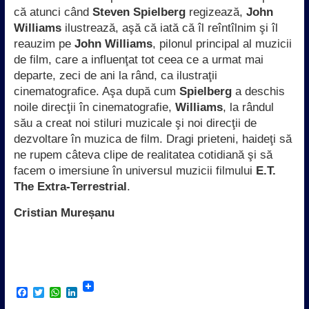
că atunci când
Steven Spielberg
regizează,
John
Williams
ilustrează, aşă că iată că îl reîntîlnim şi îl
reauzim pe
John Williams
, pilonul principal al muzicii
de film, care a influenţat tot ceea ce a urmat mai
departe, zeci de ani la rând, ca ilustraţii
cinematografice. Aşa după cum
Spielberg
a deschis
noile direcţii în cinematografie,
Williams
, la rândul
său a creat noi stiluri muzicale şi noi direcţii de
dezvoltare în muzica de film. Dragi prieteni, haideţi să
ne rupem câteva clipe de realitatea cotidiană şi să
facem o imersiune în universul muzicii filmului
E.T.
The Extra-Terrestrial
.
Cristian Mureșanu
F
T
W
L
a
w
h
i