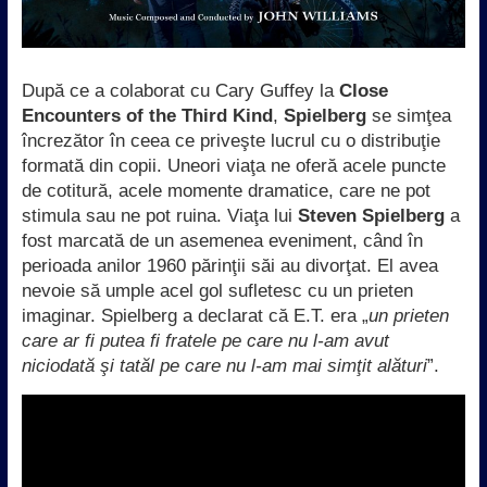
După ce a colaborat cu Cary Guffey la
Close
Encounters of the Third Kind
,
Spielberg
se simţea
încrezător în ceea ce priveşte lucrul cu o distribuţie
formată din copii. Uneori viaţa ne oferă acele puncte
de cotitură, acele momente dramatice, care ne pot
stimula sau ne pot ruina. Viaţa lui
Steven Spielberg
a
fost marcată de un asemenea eveniment, când în
perioada anilor 1960 părinţii săi au divorţat. El avea
nevoie să umple acel gol sufletesc cu un prieten
imaginar. Spielberg a declarat că E.T. era „
un prieten
care ar fi putea fi fratele pe care nu l-am avut
niciodată şi tatăl pe care nu l-am mai simţit alături
”.