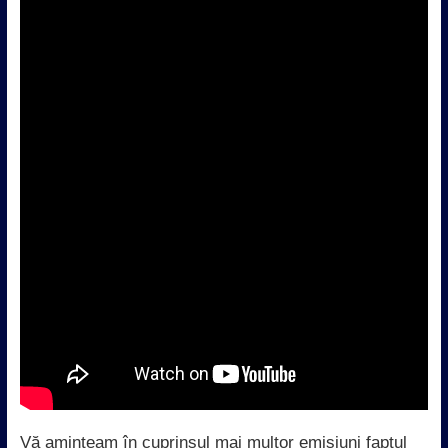
Vă aminteam în cuprinsul mai multor emisiuni faptul