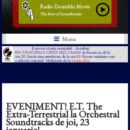
Radio Domeldo Movie
The Best of Soundtracks
Menu
E nevoie să știți esențialul: Ascultați
I
NCURSIUNILE UNUI MELOMAN
în fiecare zi, de la
ora 20. Sau în ziua următoare de la ora 10. Fiecare emisiune este
o plăcută surpriză! Mulțumiri de la
Sergiu Alex.
EVENIMENT! E.T. The
Extra-Terrestrial la Orchestral
Soundtracks de joi, 23
ianuarie!