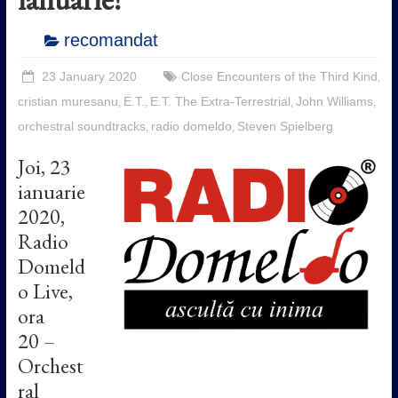
recomandat
23 January 2020
Close Encounters of the Third Kind
,
cristian muresanu
E.T.
E.T. The Extra-Terrestrial
John Williams
,
,
,
,
orchestral soundtracks
radio domeldo
Steven Spielberg
,
,
Joi, 23
ianuarie
2020,
Radio
Domeld
o Live,
ora
20 –
Orchest
ral