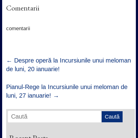
c
i
a
n
Comentarii
e
t
t
k
b
t
s
e
o
e
A
d
o
r
p
I
k
p
n
comentarii
←
Despre operă la Incursiunile unui meloman
de luni, 20 ianuarie!
Pianul-Rege la Incursiunile unui meloman de
luni, 27 ianuarie!
→
Recent Posts