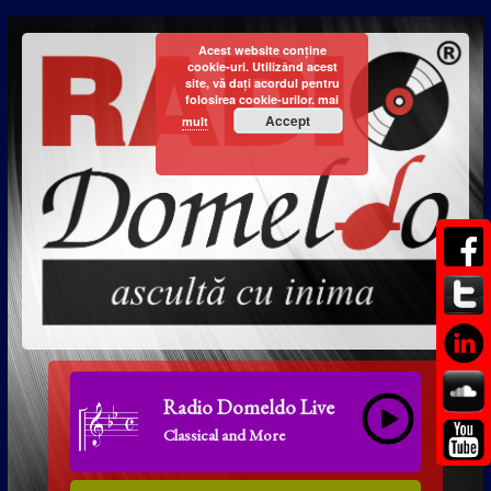
Acest website conține
cookie-uri. Utilizând acest
site, vă dați acordul pentru
folosirea cookie-urilor.
mai
Accept
mult
Radio Domeldo Live
Classical and More