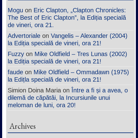
Mogu
on
Eric Clapton, „Clapton Chronicles:
The Best of Eric Clapton”, la Ediția specială
de vineri, ora 21.
Advertoriale
on
Vangelis – Alexander (2004)
la Ediția specială de vineri, ora 21!
Fuzzy
on
Mike Oldfield – Tres Lunas (2002)
la Ediția specială de vineri, ora 21!
faude
on
Mike Oldfield – Ommadawn (1975)
la Edițla specială de vineri, ora 21!
Simion Doina Maria
on
Între a fi și a avea, o
dilemă de căpătâi, la Incursiunile unui
meloman de luni, ora 20!
Archives