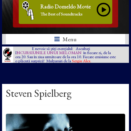
Radio Domeldo Movie
The Best of Soundtracks
Menu
E nevoie să știți esențialul: Ascultați
I
NCURSIUNILE UNUI MELOMAN
în fiecare zi, de la
ora 20. Sau în ziua următoare de la ora 10. Fiecare emisiune este
o plăcută surpriză! Mulțumiri de la
Sergiu Alex.
Steven Spielberg