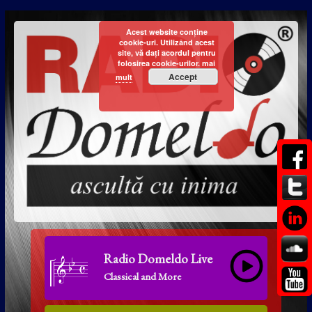
Acest website conține
cookie-uri. Utilizând acest
site, vă dați acordul pentru
folosirea cookie-urilor.
mai
Accept
mult
Radio Domeldo Live
Classical and More