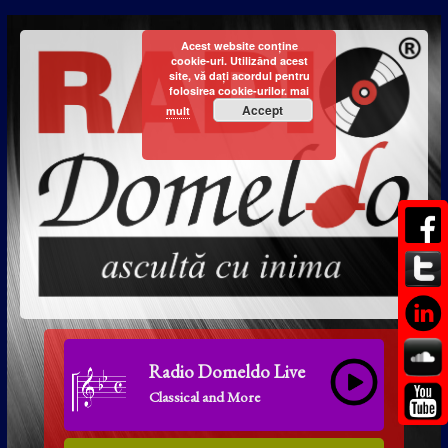
Acest website conține
cookie-uri. Utilizând acest
site, vă dați acordul pentru
folosirea cookie-urilor.
mai
Accept
mult
Radio Domeldo Live
Classical and More