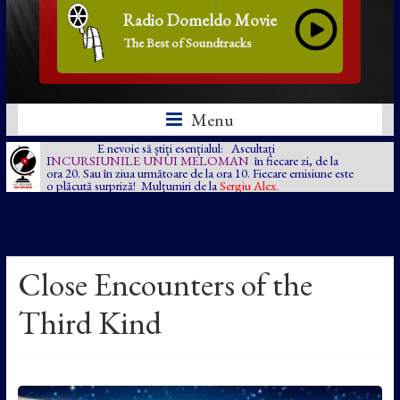
Radio Domeldo Movie
The Best of Soundtracks
Menu
E nevoie să știți esențialul: Ascultați
I
NCURSIUNILE UNUI MELOMAN
în fiecare zi, de la
ora 20. Sau în ziua următoare de la ora 10. Fiecare emisiune este
o plăcută surpriză! Mulțumiri de la
Sergiu Alex.
Close Encounters of the
Third Kind