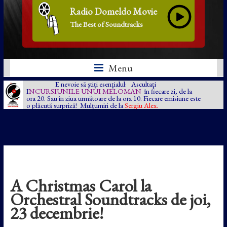
Radio Domeldo Movie
The Best of Soundtracks
Menu
E nevoie să știți esențialul: Ascultați
I
NCURSIUNILE UNUI MELOMAN
în fiecare zi, de la
ora 20. Sau în ziua următoare de la ora 10. Fiecare emisiune este
o plăcută surpriză! Mulțumiri de la
Sergiu Alex.
A Christmas Carol la
Orchestral Soundtracks de joi,
23 decembrie!