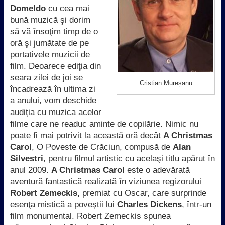
Domeldo
cu cea mai
bună muzică şi dorim
să vă însoţim timp de o
oră şi jumătate de pe
portativele muzicii de
film. Deoarece ediţia din
seara zilei de joi se
Cristian Mureșanu
încadrează în ultima zi
a anului, vom deschide
audiţia cu muzica acelor
filme care ne readuc aminte de copilărie. Nimic nu
poate fi mai potrivit la această oră decât
A Christmas
Carol
, O Poveste de Crăciun, compusă de
Alan
Silvestri
, pentru filmul artistic cu acelaşi titlu apărut în
anul 2009.
A Christmas Carol
este o adevărată
aventură fantastică realizată în viziunea regizorului
Robert Zemeckis,
premiat cu Oscar, care surprinde
esenţa mistică a poveştii lui
Charles Dickens
, într-un
film monumental. Robert Zemeckis spunea