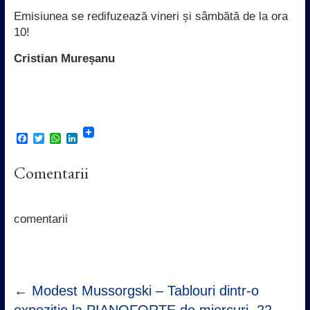
Emisiunea se redifuzează vineri și sâmbătă de la ora
10!
Cristian Mureșanu
F
T
W
L
a
w
h
i
c
i
a
n
Comentarii
e
t
t
k
b
t
s
e
o
e
A
d
o
r
p
I
k
p
n
comentarii
←
Modest Mussorgski – Tablouri dintr-o
expoziție la PIANOFORTE de miercuri, 22