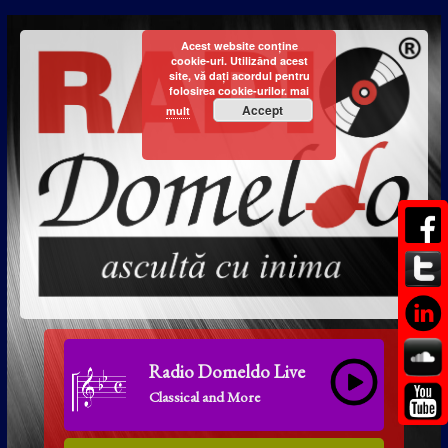
Acest website conține
cookie-uri. Utilizând acest
site, vă dați acordul pentru
folosirea cookie-urilor.
mai
Accept
mult
Radio Domeldo Live
Classical and More