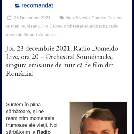
recomandat
23 December 2021
Alan Silvestri
Charles Dickens
,
,
cristian muresanu
Jim Carrey
orchestral soundtracks
radio
,
,
,
domeldo
Robert Zemeckis
,
Joi, 23 decembrie 2021, Radio Domeldo
Live, ora 20 – Orchestral Soundtracks,
singura emisiune de muzică de film din
România!
Suntem în plină
sărbătoare, și ne
reamintim momentele
frumoase ale vieţii. Noi
sărbătorim la
Radio