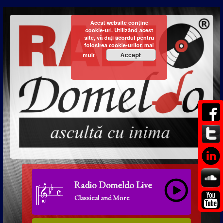
Acest website conține
cookie-uri. Utilizând acest
site, vă dați acordul pentru
folosirea cookie-urilor.
mai
Accept
mult
Radio Domeldo Live
Classical and More