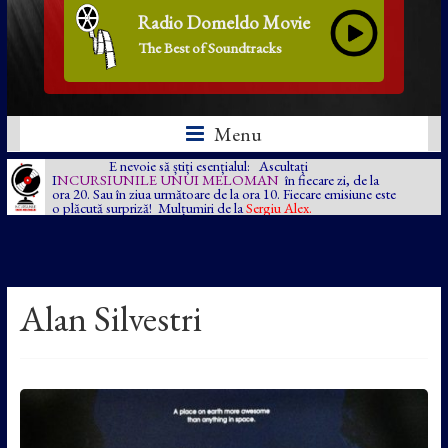
Radio Domeldo Movie
The Best of Soundtracks
Menu
E nevoie să știți esențialul: Ascultați
I
NCURSIUNILE UNUI MELOMAN
în fiecare zi, de la
ora 20. Sau în ziua următoare de la ora 10. Fiecare emisiune este
o plăcută surpriză! Mulțumiri de la
Sergiu Alex.
Alan Silvestri