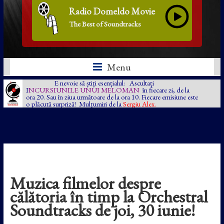
Radio Domeldo Movie
The Best of Soundtracks
Menu
E nevoie să știți esențialul: Ascultați
I
NCURSIUNILE UNUI MELOMAN
în fiecare zi, de la
ora 20. Sau în ziua următoare de la ora 10. Fiecare emisiune este
o plăcută surpriză! Mulțumiri de la
Sergiu Alex.
Muzica filmelor despre
călătoria în timp la Orchestral
Soundtracks de joi, 30 iunie!