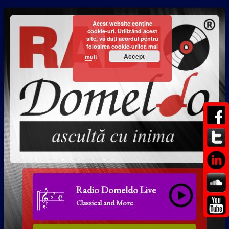
Acest website conține
cookie-uri. Utilizând acest
site, vă dați acordul pentru
folosirea cookie-urilor.
mai
Accept
mult
Radio Domeldo Live
Classical and More