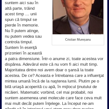
suntem aici sau în
altă parte, trăind
acest timp … unii
spun că timpul se
pierde în memorie.
Nu îl putem atinge,
nu putem vedea sau
Cristian Mureșanu
controla timpul.
Suntem în esenţă
prizonieri în această
a patra dimensiune. Într-o anume zi, toate acestea vor
dispărea. Adevărul este că nu vom fi aici mult timp.
Majoritatea dintre noi avem doar o şansă la toate
acestea. De ce? Aceasta e întrebarea care a influenţat
mintea umană încă de la naşterea lumii. Plutim pe o
bilă uriaşă acoperită cu apă, în mijlocul ţinutului de
nicăieri. Matematic vorbind, cel mai probabil, noi
suntem asemenea unei molecule care face ceva mult
mai mult decât putem înţelege. La început ne-am