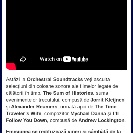
Astăzi la
Orchestral Soundtracks
veţi asculta
selecţiuni din coloane sonore ale filmelor legate de
călătorii în timp.
The Sum of Histories
, suma
evenimentelor trecutului, compusă de
Jorrit Kleijnen
şi
Alexander Reumers
, urmată apoi de
The Time
Traveler’s Wife
, compozitor
Mychael Danna
şi
I’ll
Follow You Down
, compusă de
Andrew Lockington
.
Emisiunea se redifuzează vineri și sâmbătă de la