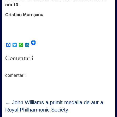
ora 10.
Cristian Mureșanu
F
T
W
L
a
w
h
i
c
i
a
n
Comentarii
e
t
t
k
b
t
s
e
o
e
A
d
o
r
p
I
k
p
n
comentarii
←
John Williams a primit medalia de aur a
Royal Philharmonic Society