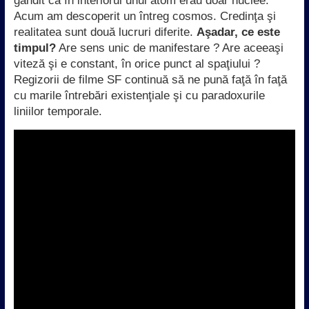
gândit că în interiorul unui atom erau doar nuclee.
Acum am descoperit un întreg cosmos. Credinţa şi
realitatea sunt două lucruri diferite.
Aşadar, ce este
timpul?
Are sens unic de manifestare ? Are aceeaşi
viteză şi e constant, în orice punct al spaţiului ?
Regizorii de filme SF continuă să ne pună faţă în faţă
cu marile întrebări existenţiale şi cu paradoxurile
liniilor temporale.