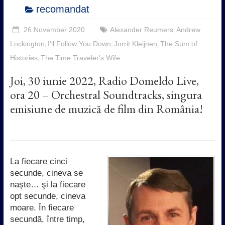
recomandat
26 November 2020
Alexander Reumers
Andrew
,
Lockington
I'll Follow You Down
Jorrit Kleijnen
The Sum of
,
,
,
Histories
The Time Traveler's Wife
,
Joi, 30 iunie 2022, Radio Domeldo Live,
ora 20 – Orchestral Soundtracks, singura
emisiune de muzică de film din România!
La fiecare cinci
secunde, cineva se
naşte… şi la fiecare
opt secunde, cineva
moare. În fiecare
secundă, între timp,