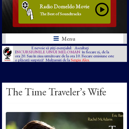
Radio Domeldo Movie
The Best of Soundtracks
Menu
E nevoie să știți esențialul: Ascultați
I
NCURSIUNILE UNUI MELOMAN
în fiecare zi, de la
ora 20. Sau în ziua următoare de la ora 10. Fiecare emisiune este
o plăcută surpriză! Mulțumiri de la
Sergiu Alex.
The Time Traveler’s Wife