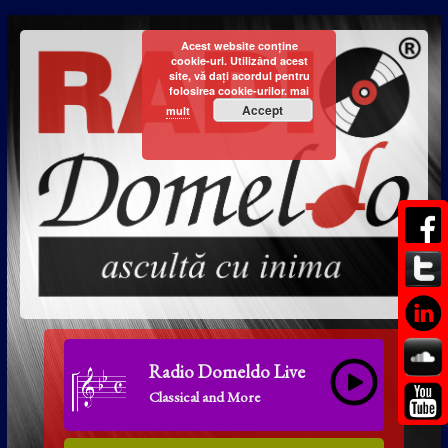
Acest website conține
cookie-uri. Utilizând acest
site, vă dați acordul pentru
folosirea cookie-urilor.
mai
Accept
mult
Radio Domeldo Live
Classical and More