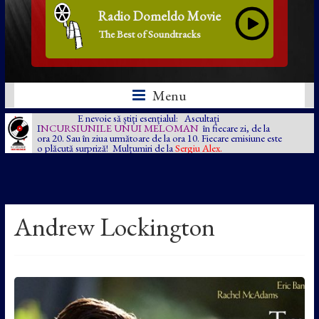
Radio Domeldo Movie
The Best of Soundtracks
Menu
E nevoie să știți esențialul: Ascultați
I
NCURSIUNILE UNUI MELOMAN
în fiecare zi, de la
ora 20. Sau în ziua următoare de la ora 10. Fiecare emisiune este
o plăcută surpriză! Mulțumiri de la
Sergiu Alex.
Andrew Lockington