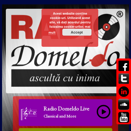
Acest website conține
cookie-uri. Utilizând acest
site, vă dați acordul pentru
folosirea cookie-urilor.
mai
Accept
mult
Radio Domeldo Live
Classical and More