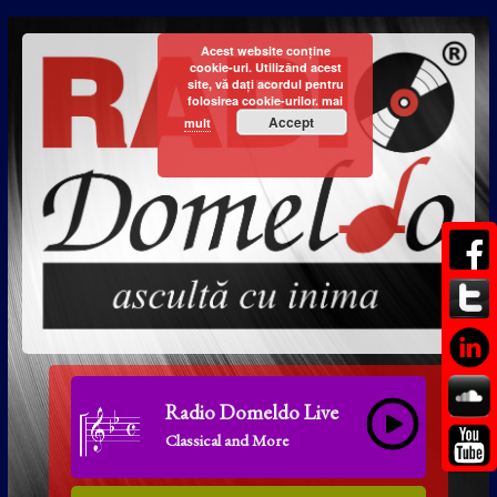
Acest website conține
cookie-uri. Utilizând acest
site, vă dați acordul pentru
folosirea cookie-urilor.
mai
Accept
mult
Radio Domeldo Live
Classical and More