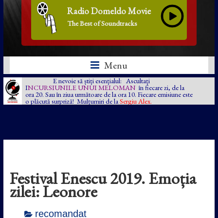
Radio Domeldo Movie
The Best of Soundtracks
Menu
E nevoie să știți esențialul: Ascultați
I
NCURSIUNILE UNUI MELOMAN
în fiecare zi, de la
ora 20. Sau în ziua următoare de la ora 10. Fiecare emisiune este
o plăcută surpriză! Mulțumiri de la
Sergiu Alex.
Festival Enescu 2019. Emoția
zilei: Leonore
recomandat