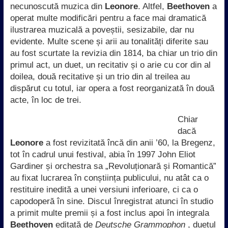
necunoscută muzica din
Leonore
. Altfel,
Beethoven
a
operat multe modificări pentru a face mai dramatică
ilustrarea muzicală a poveștii, sesizabile, dar nu
evidente. Multe scene și arii au tonalități diferite sau
au fost scurtate la revizia din 1814, ba chiar un trio din
primul act, un duet, un recitativ și o arie cu cor din al
doilea, două recitative și un trio din al treilea au
dispărut cu totul, iar opera a fost reorganizată în două
acte, în loc de trei.
Chiar
dacă
Leonore
a fost revizitată încă din anii ’60, la Bregenz,
tot în cadrul unui festival, abia în 1997 John Eliot
Gardiner și orchestra sa „Revoluționară și Romantică”
au fixat lucrarea în conștiința publicului, nu atât ca o
restituire inedită a unei versiuni inferioare, ci ca o
capodoperă în sine. Discul înregistrat atunci în studio
a primit multe premii și a fost inclus apoi în integrala
Beethoven
editată de
Deutsche
Grammophon
, duetul