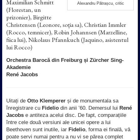
Maximilian Schmitt
Alexandru Pătrașcu, critic
(Florestan, un
prizonier), Birgitte
Christensen (Leonore, soția sa), Christian Immler
(Rocco, temnicer), Robin Johannsen (Marzelline,
fiica lui), Nikolaus Pfannkuch (Jaquino, asistentul
lui Rocco)
Orchestra Barocă din Freiburg și Zürcher Sing-
Akademie
René Jacobs
Uitați de
Otto Klemperer
și de monumentala sa
înregistrare cu
Fidelio
din anii ’60. Demersul lui
René
Jacobs
e antiteza acelui disc. De fapt, comparațiile
între cele două versiuni ale unicei opere a lui
Beethoven sunt inutile, iar
Fidelio
, forma ei finală, vă
poate servi numai pentru a nu vi se părea complet