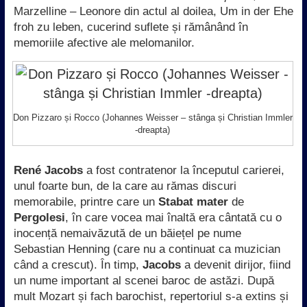
Marzelline – Leonore din actul al doilea, Um in der Ehe
froh zu leben, cucerind suflete și rămânând în
memoriile afective ale melomanilor.
Don Pizzaro și Rocco (Johannes Weisser – stânga și Christian Immler
-dreapta)
René Jacobs
a fost contratenor la începutul carierei,
unul foarte bun, de la care au rămas discuri
memorabile, printre care un
Stabat mater
de
Pergolesi
, în care vocea mai înaltă era cântată cu o
inocență nemaivăzută de un băiețel pe nume
Sebastian Henning (care nu a continuat ca muzician
când a crescut). În timp,
Jacobs
a devenit dirijor, fiind
un nume important al scenei baroc de astăzi. După
mult Mozart și fach barochist, repertoriul s-a extins și