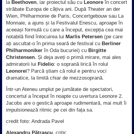
la
Beethoven
, iar proiectul său cu
Leonore
în concert
străbate Europa de câțiva ani. După Theater an der
Wien, Philharmonie de Paris, Concertgebouw sau La
Monnaie, a ajuns și la Festivalul Enescu, aproape în
aceeași formulă cu care a început, excepția cea mai
notabilă fiind înlocuirea lui
Marlis Petersen
(pe care
ați ascultat-o în prima seară de festival cu
Berliner
Philharmoniker
în Oda bucuriei) cu
Birgitte
Christensen
. Și deja aveți o primă mirare, mai ales
admiratorii lui
Fidelio
: o soprană lirică în rolul
Leonorei
? Parcă știam că rolul e pentru voci
dramatice, la limită chiar de mezzosoprană.
Într-un Ateneu umplut pe jumătate de spectatori,
concertul a început în noapte cu uvertura Leonore 2.
Jacobs are o gestică aproape rudimentară, mai mult îi
impulsionează ritmic pe cei din fața sa.
credit foto: Andrada Pavel
Alexandru Pătrașcu
, critic