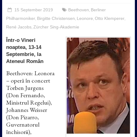
15 September 2019
Beethoven
Berliner
,
Philharmoniker
Birgitte Christensen
Leonore
Otto Klemperer
,
,
,
,
René Jacobs
Zürcher Sing-Akademie
,
Într-o Vineri
noaptea, 13-14
Septembrie, la
Ateneul Român
Beethoven: Leonora
– operă în concert
Torben Jurgens
(Don Fernando,
Ministrul Regelui),
Johannes Weisser
(Don Pizarro,
Guvernatorul
închisorii),