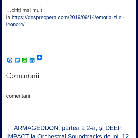
…citiți mai mult
la
https://despreopera.com/2019/09/14/emotia-zilei-
leonore/
F
T
W
L
a
w
h
i
c
i
a
n
Comentarii
e
t
t
k
b
t
s
e
o
e
A
d
o
r
p
I
k
p
n
comentarii
←
ARMAGEDDON, partea a 2-a, și DEEP
IMPACT la Orchestral Soundtracks de joi, 12