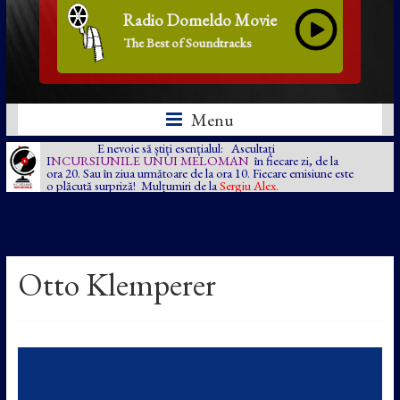
Radio Domeldo Movie
The Best of Soundtracks
Menu
E nevoie să știți esențialul: Ascultați
I
NCURSIUNILE UNUI MELOMAN
în fiecare zi, de la
ora 20. Sau în ziua următoare de la ora 10. Fiecare emisiune este
o plăcută surpriză! Mulțumiri de la
Sergiu Alex.
Otto Klemperer