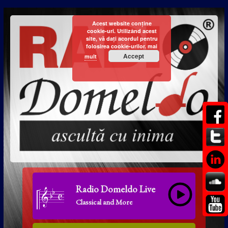
Acest website conține
cookie-uri. Utilizând acest
site, vă dați acordul pentru
folosirea cookie-urilor.
mai
Accept
mult
Radio Domeldo Live
Classical and More