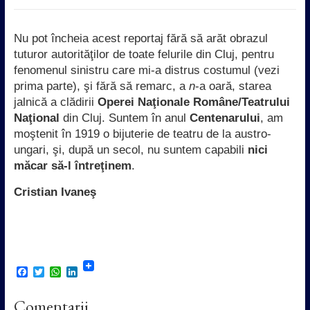
Nu pot încheia acest reportaj fără să arăt obrazul
tuturor autorităţilor de toate felurile din Cluj, pentru
fenomenul sinistru care mi-a distrus costumul (vezi
prima parte), şi fără să remarc, a
n
-a oară, starea
jalnică a clădirii
Operei Naţionale Române/Teatrului
Naţional
din Cluj. Suntem în anul
Centenarului
, am
moştenit în 1919 o bijuterie de teatru de la austro-
ungari, şi, după un secol, nu suntem capabili
nici
măcar să-l întreţinem
.
Cristian Ivaneş
F
T
W
L
a
w
h
i
c
i
a
n
Comentarii
e
t
t
k