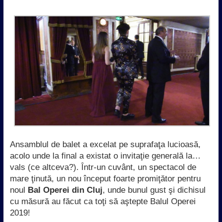
Ansamblul de balet a excelat pe suprafaţa lucioasă,
acolo unde la final a existat o invitaţie generală la…
vals (ce altceva?). Într-un cuvânt, un spectacol de
mare ţinută, un nou început foarte promiţător pentru
noul
Bal Operei din Cluj
, unde bunul gust şi dichisul
cu măsură au făcut ca toţi să aştepte Balul Operei
2019!