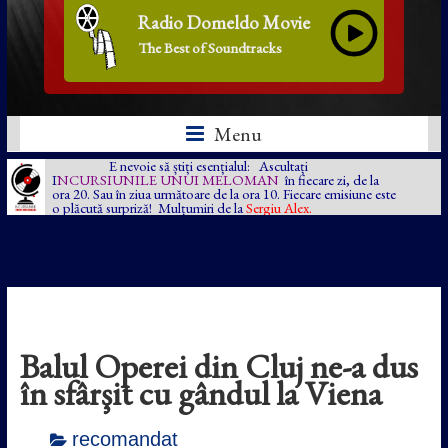
Radio Domeldo Movie
The Best of Soundtracks
Menu
E nevoie să știți esențialul: Ascultați
I
NCURSIUNILE UNUI MELOMAN
în fiecare zi, de la
ora 20. Sau în ziua următoare de la ora 10. Fiecare emisiune este
o plăcută surpriză! Mulțumiri de la
Sergiu Alex.
Balul Operei din Cluj ne-a dus
în sfârşit cu gândul la Viena
recomandat