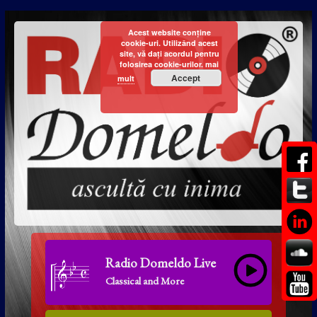
Acest website conține
cookie-uri. Utilizând acest
site, vă dați acordul pentru
folosirea cookie-urilor.
mai
Accept
mult
Radio Domeldo Live
Classical and More