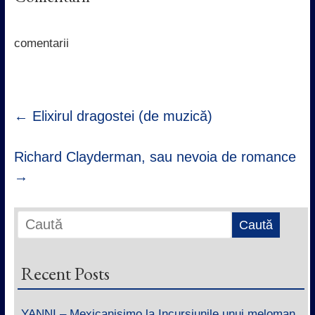
b
t
s
e
o
e
A
d
o
r
p
I
k
p
n
comentarii
←
Elixirul dragostei (de muzică)
Richard Clayderman, sau nevoia de romance
→
Recent Posts
YANNI – Mexicanisimo la Incursiunile unui meloman