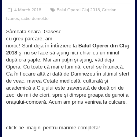
4 March 2018
Balul Operei Cluj 2018
Cristian
,
Ivanes
radio domeldo
,
Sâmbătă seara. Găsesc
cu greu parcare, am
noroc! Sunt deja în întîrziere la
Balul Operei din Cluj
2018
şi nu se face să ajung nici chiar cu un minut
după ora şapte. Mai am puţin şi ajung, văd deja
Opera. Cu toate că mai e lumină, cerul se întunecă.
Ca în fiecare altă zi dată de Dumnezeu în ultimul sfert
de veac, marea Cetate medicală, culturală şi
academică a Clujului este traversată de două ori de
zeci de mii de ciori, spre şi dinspre groapa de gunoi a
oraşului-comoară. Acum am prins venirea la culcare.
click pe imagini pentru mărime completă!