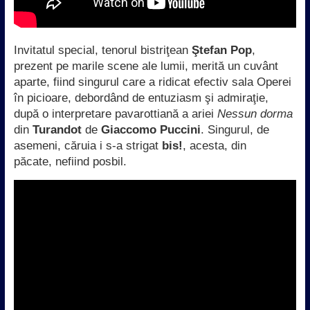
Invitatul special, tenorul bistriţean
Ştefan Pop
,
prezent pe marile scene ale lumii, merită un cuvânt
aparte, fiind singurul care a ridicat efectiv sala Operei
în picioare, debordând de entuziasm şi admiraţie,
după o interpretare pavarottiană a ariei
Nessun dorma
din
Turandot
de
Giaccomo Puccini
. Singurul, de
asemeni, căruia i s-a strigat
bis!
, acesta, din
păcate, nefiind posbil.