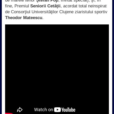
de marele tenor
Ştefan Pop
, invitat special), şi, în
fine, Premiul
Seniorii Cetăţii
, acordat total neinspirat
de Consorţiul Universităţilor Clujene ziaristului sportiv
Theodor Mateescu
.