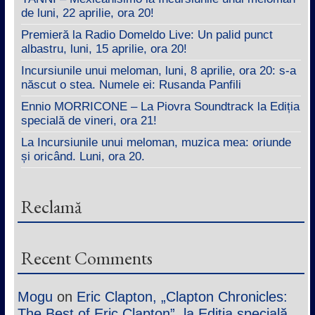
de luni, 22 aprilie, ora 20!
Premieră la Radio Domeldo Live: Un palid punct
albastru, luni, 15 aprilie, ora 20!
Incursiunile unui meloman, luni, 8 aprilie, ora 20: s-a
născut o stea. Numele ei: Rusanda Panfili
Ennio MORRICONE – La Piovra Soundtrack la Ediția
specială de vineri, ora 21!
La Incursiunile unui meloman, muzica mea: oriunde
și oricând. Luni, ora 20.
Reclamă
Recent Comments
Mogu
on
Eric Clapton, „Clapton Chronicles:
The Best of Eric Clapton”, la Ediția specială