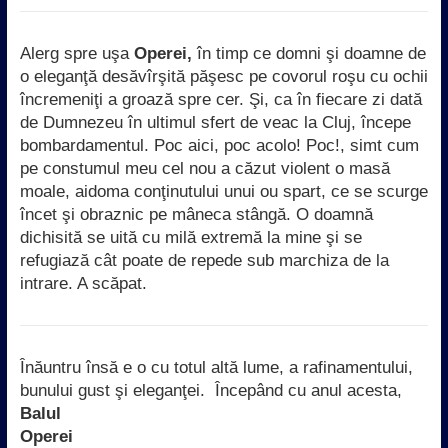
Alerg spre uşa
Operei,
în timp ce domni şi doamne de
o eleganţă desăvîrşită păşesc pe covorul roşu cu ochii
încremeniţi a groază spre cer. Şi, ca în fiecare zi dată
de Dumnezeu în ultimul sfert de veac la Cluj, începe
bombardamentul. Poc aici, poc acolo! Poc!, simt cum
pe constumul meu cel nou a căzut violent o masă
moale, aidoma conţinutului unui ou spart, ce se scurge
încet şi obraznic pe mâneca stângă. O doamnă
dichisită se uită cu milă extremă la mine şi se
refugiază cât poate de repede sub marchiza de la
intrare. A scăpat.
Înăuntru însă e o cu totul altă lume, a rafinamentului,
bunului gust şi eleganţei.
Începând cu anul acesta,
Balul
Operei