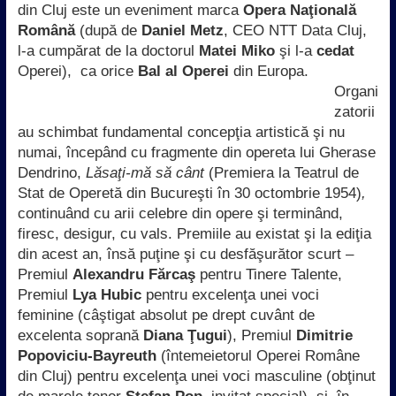
din Cluj este un eveniment marca
Opera Naţională
Română
(după de
Daniel Metz
, CEO NTT Data Cluj,
l-a cumpărat de la doctorul
Matei Miko
şi l-a
cedat
Operei),
ca orice
Bal al Operei
din Europa.
Organi
zatorii
au schimbat fundamental concepţia artistică şi nu
numai, începând cu fragmente din opereta lui Gherase
Dendrino,
Lăsaţi-mă să
cânt
(Premiera la Teatrul de
Stat de Operetă din Bucureşti în 30 octombrie 1954)
,
continuând cu arii celebre din opere şi terminând,
firesc, desigur, cu vals. Premiile au existat şi la ediţia
din acest an, însă puţine şi cu desfăşurător scurt –
Premiul
Alexandru Fărcaş
pentru Tinere Talente,
Premiul
Lya Hubic
pentru excelenţa unei voci
feminine (câştigat absolut pe drept cuvânt de
excelenta soprană
Diana Ţugui
), Premiul
Dimitrie
Popoviciu-Bayreuth
(întemeietorul Operei Române
din Cluj) pentru excelenţa unei voci masculine (obţinut