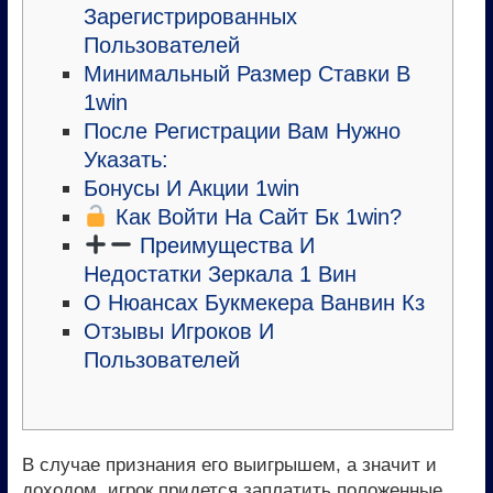
Зарегистрированных
Пользователей
Минимальный Размер Ставки В
1win
После Регистрации Вам Нужно
Указать:
Бонусы И Акции 1win
Как Войти На Сайт Бк 1win?
Преимущества И
Недостатки Зеркала 1 Вин
О Нюансах Букмекера Ванвин Кз
Отзывы Игроков И
Пользователей
В случае признания его выигрышем, а значит и
доходом, игрок придется заплатить положенные