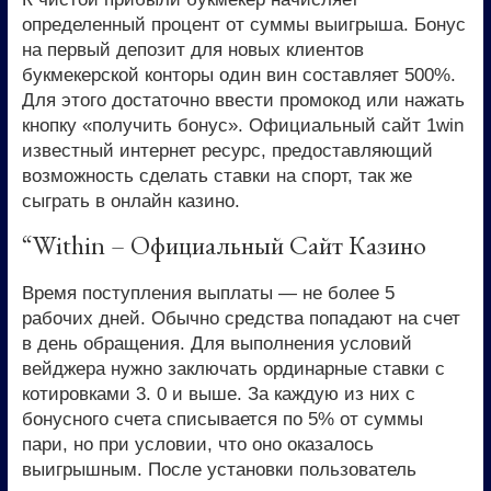
определенный процент от суммы выигрыша. Бонус
на первый депозит для новых клиентов
букмекерской конторы один вин составляет 500%.
Для этого достаточно ввести промокод или нажать
кнопку «получить бонус». Официальный сайт 1win
известный интернет ресурс, предоставляющий
возможность сделать ставки на спорт, так же
сыграть в онлайн казино.
“Within – Официальный Сайт Казино
Время поступления выплаты — не более 5
рабочих дней. Обычно средства попадают на счет
в день обращения. Для выполнения условий
вейджера нужно заключать ординарные ставки с
котировками 3. 0 и выше. За каждую из них с
бонусного счета списывается по 5% от суммы
пари, но при условии, что оно оказалось
выигрышным. После установки пользователь