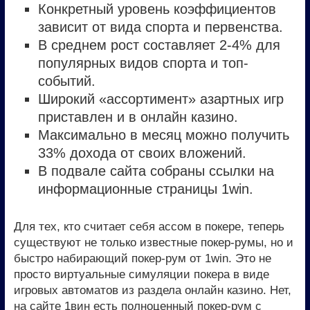
Конкретный уровень коэффициентов
зависит от вида спорта и первенства.
В среднем рост составляет 2-4% для
популярных видов спорта и топ-
событий.
Широкий «ассортимент» азартных игр
приставлен и в онлайн казино.
Максимально в месяц можно получить
33% дохода от своих вложений.
В подвале сайта собраны ссылки на
информационные страницы 1win.
Для тех, кто считает себя ассом в покере, теперь
существуют не только известные покер-румы, но и
быстро набирающий покер-рум от 1win. Это не
просто виртуальные симуляции покера в виде
игровых автоматов из раздела онлайн казино. Нет,
на сайте 1вин есть полноценный покер-рум с