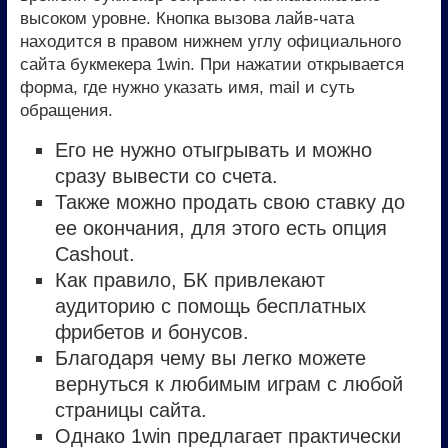
высоком уровне. Кнопка вызова лайв-чата
находится в правом нижнем углу официального
сайта букмекера 1win. При нажатии открывается
форма, где нужно указать имя, mail и суть
обращения.
Его не нужно отыгрывать и можно
сразу вывести со счета.
Также можно продать свою ставку до
ее окончания, для этого есть опция
Cashout.
Как правило, БК привлекают
аудиторию с помощь бесплатных
фрибетов и бонусов.
Благодаря чему вы легко можете
вернуться к любимым играм с любой
страницы сайта.
Однако 1win предлагает практически