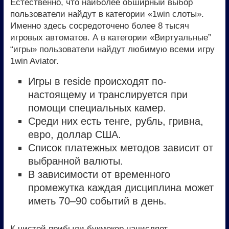
Естественно, что наиболее обширный выбор
пользователи найдут в категории «1win слоты».
Именно здесь сосредоточено более 8 тысяч
игровых автоматов. А в категории «Виртуальные”
“игры» пользователи найдут любимую всеми игру
1win Aviator.
Игры в reside происходят по-
настоящему и транслируется при
помощи специальных камер.
Среди них есть тенге, рубль, гривна,
евро, доллар США.
Список платежных методов зависит от
выбранной валюты.
В зависимости от временного
промежутка каждая дисциплина может
иметь 70–90 событий в день.
К чистой прибыли букмекер начисляет