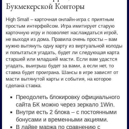
Букмекерской Конторы
High Small – карточная онлайн-игра с приятным
простым интерфейсом. Игра имитирует старую
карточную игру и позволяет наслаждаться игрой,
не выходя из дома. Правила очень просты – вам
нужно вытянуть одну карту из виртуальной колоды
и попытаться угадать, будет ли следующая карта
старшей или младшей масти. Если вам удастся
угадать, выигрыш будет за вами, а если нет, то
ставка будет проиграна. Шансы в игре зависят от
масти вытянутой карты и события, на которое
сделана ставка.
Преодолеть блокировку официального
сайта БК можно через зеркало 1Win.
Внутри есть 2 блока – с постоянными
бонусами и временными акциями.
В лайве маржа по сравнению с