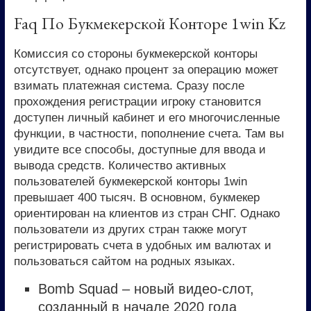
Faq По Букмекерской Конторе 1win Kz
Комиссия со стороны букмекерской конторы
отсутствует, однако процент за операцию может
взимать платежная система. Сразу после
прохождения регистрации игроку становится
доступен личный кабинет и его многочисленные
функции, в частности, пополнение счета. Там вы
увидите все способы, доступные для ввода и
вывода средств. Количество активных
пользователей букмекерской конторы 1win
превышает 400 тысяч. В основном, букмекер
ориентирован на клиентов из стран СНГ. Однако
пользователи из других стран также могут
регистрировать счета в удобных им валютах и
пользоваться сайтом на родных языках.
Bomb Squad – новый видео-слот,
созданный в начале 2020 года