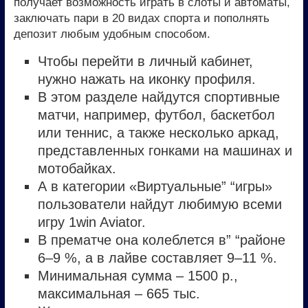
получает возможность играть в слоты и автоматы,
заключать пари в 20 видах спорта и пополнять
депозит любым удобным способом.
Чтобы перейти в личный кабинет,
нужно нажать на иконку профиля.
В этом разделе найдутся спортивные
матчи, например, футбол, баскетбол
или теннис, а также несколько аркад,
представленных гонками на машинах и
мотобайках.
А в категории «Виртуальные” “игры»
пользователи найдут любимую всеми
игру 1win Aviator.
В прематче она колеблется в” “районе
6–9 %, а в лайве составляет 9–11 %.
Минимальная сумма – 1500 р.,
максимальная – 665 тыс.