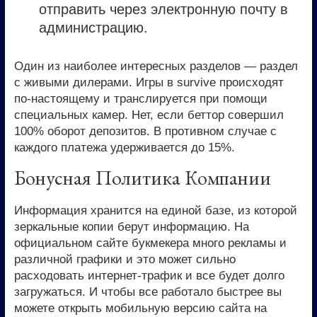
отправить через электронную почту в
администрацию.
Один из наиболее интересных разделов — раздел
с живыми дилерами. Игры в survive происходят
по-настоящему и транслируется при помощи
специальных камер. Нет, если беттор совершил
100% оборот депозитов. В противном случае с
каждого платежа удерживается до 15%.
Бонусная Политика Компании
Информация хранится на единой базе, из которой
зеркальные копии берут информацию. На
официальном сайте букмекера много рекламы и
различной графики и это может сильно
расходовать интернет-трафик и все будет долго
загружаться. И чтобы все работало быстрее вы
можете открыть мобильную версию сайта на