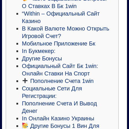
О Ставках В Бк 1win
“Within – Официальный Сайт
Казино
В Какой Валюте Можно Открыть
Игровой Счет?
Мобильное Приложение Бк
In Букмекер:
Другие Бонусы
Официальный Сайт Бк 1win:
Онлайн Ставки На Спорт
Пополнение Счета 1win
Социальные Сети Для
Регистрации:
Пополнение Счета И Вывод
Денег
In Онлайн Казино Украины
Другие Бонусы 1 Вин Для