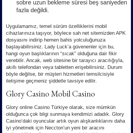
sobre uzun bekleme süresi beş saniyeden
fazla değildi.
Uygulamamız, temel sürüm özelliklerini mobil
cihazlarınıza taşıyor, böylece sah net sitemizden APK
dosyasını indirip hemen bahis yolculuğunuza
başlayabilirsiniz. Lady Luck’a güvenenler için bu,
hangi oyun başlıklarının “sıcak” olduğuna dair fikir
verebilir. Ancak, web sitesine bir tarayıcı aracılığıyla,
akıllı telefondan veya tabletten erişebilirsiniz. Durum
böyle değilse, bir müşteri hizmetleri temsilcisiyle
iletişime geçmeniz şiddetle tavsiye edilir.
Glory Casino Mobil Casino
Glory online Casino Türkiye olarak, size mümkün
olduğunca çok bilgi sunmaya kendimizi adadık. Glory
Casino’daki oyuncular artık oyun alışkanlıklarını daha
iyi yönetmek için Neccton’un yeni bir aracını