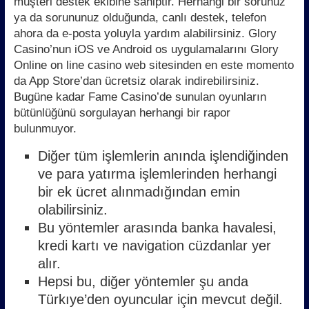
müşteri destek ekibine sahiptir. Herhangi bir sorunuz
ya da sorununuz olduğunda, canlı destek, telefon
ahora da e-posta yoluyla yardım alabilirsiniz. Glory
Casino’nun iOS ve Android os uygulamalarını Glory
Online on line casino web sitesinden en este momento
da App Store’dan ücretsiz olarak indirebilirsiniz.
Bugüne kadar Fame Casino’de sunulan oyunların
bütünlüğünü sorgulayan herhangi bir rapor
bulunmuyor.
Diğer tüm işlemlerin anında işlendiğinden
ve para yatırma işlemlerinden herhangi
bir ek ücret alınmadığından emin
olabilirsiniz.
Bu yöntemler arasında banka havalesi,
kredi kartı ve navigation cüzdanlar yer
alır.
Hepsi bu, diğer yöntemler şu anda
Türkıye’den oyuncular için mevcut değil.