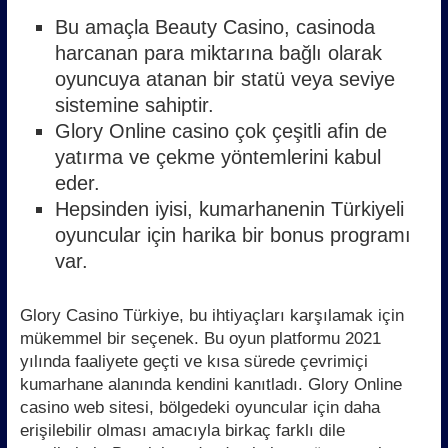
Bu amaçla Beauty Casino, casinoda
harcanan para miktarına bağlı olarak
oyuncuya atanan bir statü veya seviye
sistemine sahiptir.
Glory Online casino çok çeşitli afin de
yatırma ve çekme yöntemlerini kabul
eder.
Hepsinden iyisi, kumarhanenin Türkiyeli
oyuncular için harika bir bonus programı
var.
Glory Casino Türkiye, bu ihtiyaçları karşılamak için
mükemmel bir seçenek. Bu oyun platformu 2021
yılında faaliyete geçti ve kısa sürede çevrimiçi
kumarhane alanında kendini kanıtladı. Glory Online
casino web sitesi, bölgedeki oyuncular için daha
erişilebilir olması amacıyla birkaç farklı dile