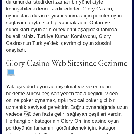
durumunda istedikleri zaman bir yöneticiyle
konuşabileceklerini takdir ederler. Glory Casino,
oyunculara durante iyisini sunmak için popüler oyun
sağlayıcılarıyla işbirliği yapmaktadır. Onları ve
sundukları oyunların örneklerini aşağıdaki tabloda
bulabilirsiniz. Turkiye Kumar Komisyonu, Glory
Casino’nun Türkiye’deki çevrimiçi oyun sitesini
onayladı.
Glory Casino Web Sitesinde Gezinme
Yaklaşık dört oyun açmış olmalıyız ve en uzun
bekleme süresi beş saniyeden fazla değildi. Video
online poker oynamak, tıpkı typical poker gibi bir
uzmanlık seviyesi gerektirir. Doğru oynandığında uzun
vadede 0’den fazla getiri sağlayan çeşitleri vardır.
Herhangi bir kategorinin Glory On line casino oyun
portföyünün tamamını görüntülemek için, kategori