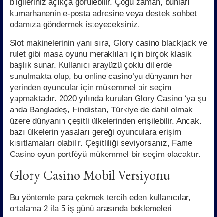
bilgileriniz açıkça görülebilir. Çoğu zaman, bunları
kumarhanenin e-posta adresine veya destek sohbet
odamıza göndermek isteyeceksiniz.
Slot makinelerinin yanı sıra, Glory casino blackjack ve
rulet gibi masa oyunu meraklıları için birçok klasik
başlık sunar. Kullanıcı arayüzü çoklu dillerde
sunulmakta olup, bu online casino’yu dünyanın her
yerinden oyuncular için mükemmel bir seçim
yapmaktadır. 2020 yılında kurulan Glory Casino ‘ya şu
anda Bangladeş, Hindistan, Türkiye de dahil olmak
üzere dünyanın çeşitli ülkelerinden erişilebilir. Ancak,
bazı ülkelerin yasaları gereği oyunculara erişim
kısıtlamaları olabilir. Çeşitliliği seviyorsanız, Fame
Casino oyun portföyü mükemmel bir seçim olacaktır.
Glory Casino Mobil Versiyonu
Bu yöntemle para çekmek tercih eden kullanıcılar,
ortalama 2 ila 5 iş günü arasında beklemeleri