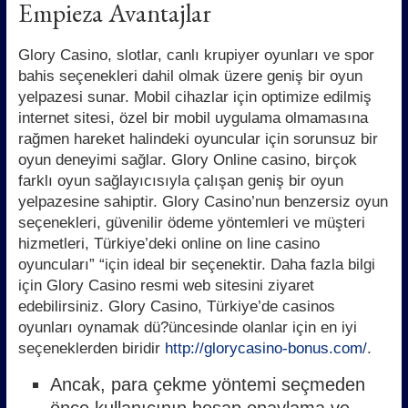
Empieza Avantajlar
Glory Casino, slotlar, canlı krupiyer oyunları ve spor
bahis seçenekleri dahil olmak üzere geniş bir oyun
yelpazesi sunar. Mobil cihazlar için optimize edilmiş
internet sitesi, özel bir mobil uygulama olmamasına
rağmen hareket halindeki oyuncular için sorunsuz bir
oyun deneyimi sağlar. Glory Online casino, birçok
farklı oyun sağlayıcısıyla çalışan geniş bir oyun
yelpazesine sahiptir. Glory Casino’nun benzersiz oyun
seçenekleri, güvenilir ödeme yöntemleri ve müşteri
hizmetleri, Türkiye’deki online on line casino
oyuncuları” “için ideal bir seçenektir. Daha fazla bilgi
için Glory Casino resmi web sitesini ziyaret
edebilirsiniz. Glory Casino, Türkiye’de casinos
oyunları oynamak dü?üncesinde olanlar için en iyi
seçeneklerden biridir
http://glorycasino-bonus.com/
.
Ancak, para çekme yöntemi seçmeden
önce kullanıcının hesap onaylama ve