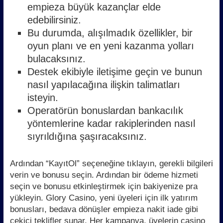
empieza büyük kazançlar elde
edebilirsiniz.
Bu durumda, alışılmadık özellikler, bir
oyun planı ve en yeni kazanma yolları
bulacaksınız.
Destek ekibiyle iletişime geçin ve bunun
nasıl yapılacağına ilişkin talimatları
isteyin.
Operatörün bonuslardan bankacılık
yöntemlerine kadar rakiplerinden nasıl
sıyrıldığına şaşıracaksınız.
Ardından “KayıtOl” seçeneğine tıklayın, gerekli bilgileri
verin ve bonusu seçin. Ardından bir ödeme hizmeti
seçin ve bonusu etkinleştirmek için bakiyenize pra
yükleyin. Glory Casino, yeni üyeleri için ilk yatırım
bonusları, bedava dönüşler empieza nakit iade gibi
çekici teklifler sunar. Her kampanya, üyelerin casino