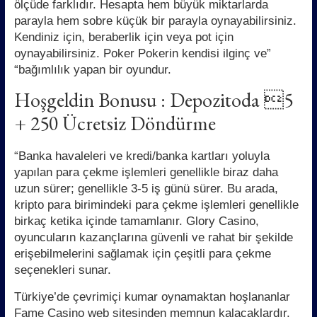
ölçüde farklıdır. Hesapta hem büyük miktarlarda
parayla hem sobre küçük bir parayla oynayabilirsiniz.
Kendiniz için, beraberlik için veya pot için
oynayabilirsiniz. Poker Pokerin kendisi ilginç ve”
“bağımlılık yapan bir oyundur.
Hoşgeldin Bonusu : Depozitoda 5
+ 250 Ücretsiz Döndürme
“Banka havaleleri ve kredi/banka kartları yoluyla
yapılan para çekme işlemleri genellikle biraz daha
uzun sürer; genellikle 3-5 iş günü sürer. Bu arada,
kripto para birimindeki para çekme işlemleri genellikle
birkaç ketika içinde tamamlanır. Glory Casino,
oyuncuların kazançlarına güvenli ve rahat bir şekilde
erişebilmelerini sağlamak için çeşitli para çekme
seçenekleri sunar.
Türkiye’de çevrimiçi kumar oynamaktan hoşlananlar
Fame Casino web sitesinden memnun kalacaklardır.