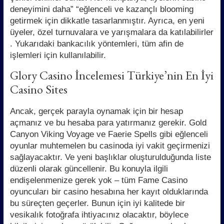
deneyimini daha” “eğlenceli ve kazançlı blooming
getirmek için dikkatle tasarlanmıştır. Ayrıca, en yeni
üyeler, özel turnuvalara ve yarışmalara da katılabilirler​​
. Yukarıdaki bankacılık yöntemleri, tüm afin de
işlemleri için kullanılabilir.
Glory Casino İncelemesi Türkiye’nin En İyi
Casino Sites
Ancak, gerçek parayla oynamak için bir hesap
açmanız ve bu hesaba para yatırmanız gerekir. Gold
Canyon Viking Voyage ve Faerie Spells gibi eğlenceli
oyunlar muhtemelen bu casinoda iyi vakit geçirmenizi
sağlayacaktır. Ve yeni başlıklar oluşturulduğunda liste
düzenli olarak güncellenir. Bu konuyla ilgili
endişelenmenize gerek yok – tüm Fame Casino
oyuncuları bir casino hesabına her kayıt olduklarında
bu süreçten geçerler. Bunun için iyi kalitede bir
vesikalık fotoğrafa ihtiyacınız olacaktır, böylece