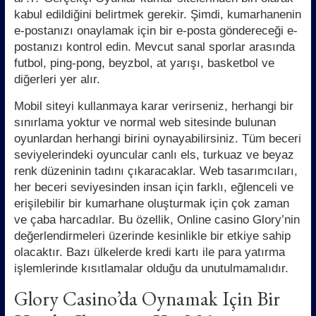
kabul edildiğini belirtmek gerekir. Şimdi, kumarhanenin
e-postanızı onaylamak için bir e-posta göndereceği e-
postanızı kontrol edin. Mevcut sanal sporlar arasında
futbol, ping-pong, beyzbol, at yarışı, basketbol ve
diğerleri yer alır.
Mobil siteyi kullanmaya karar verirseniz, herhangi bir
sınırlama yoktur ve normal web sitesinde bulunan
oyunlardan herhangi birini oynayabilirsiniz. Tüm beceri
seviyelerindeki oyuncular canlı els, turkuaz ve beyaz
renk düzeninin tadını çıkaracaklar. Web tasarımcıları,
her beceri seviyesinden insan için farklı, eğlenceli ve
erişilebilir bir kumarhane oluşturmak için çok zaman
ve çaba harcadılar. Bu özellik, Online casino Glory’nin
değerlendirmeleri üzerinde kesinlikle bir etkiye sahip
olacaktır. Bazı ülkelerde kredi kartı ile para yatırma
işlemlerinde kısıtlamalar olduğu da unutulmamalıdır.
Glory Casino’da Oynamak Için Bir