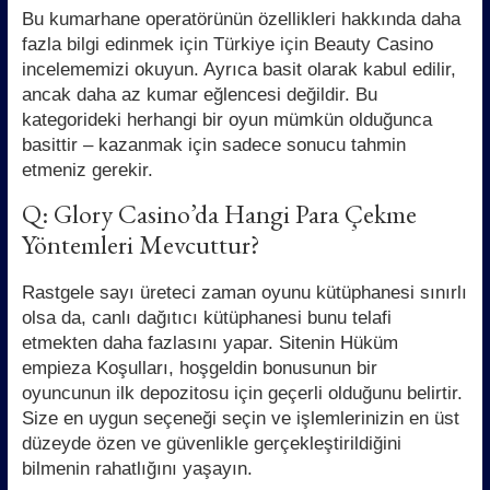
Bu kumarhane operatörünün özellikleri hakkında daha
fazla bilgi edinmek için Türkiye için Beauty Casino
incelememizi okuyun. Ayrıca basit olarak kabul edilir,
ancak daha az kumar eğlencesi değildir. Bu
kategorideki herhangi bir oyun mümkün olduğunca
basittir – kazanmak için sadece sonucu tahmin
etmeniz gerekir.
Q: Glory Casino’da Hangi Para Çekme
Yöntemleri Mevcuttur?
Rastgele sayı üreteci zaman oyunu kütüphanesi sınırlı
olsa da, canlı dağıtıcı kütüphanesi bunu telafi
etmekten daha fazlasını yapar. Sitenin Hüküm
empieza Koşulları, hoşgeldin bonusunun bir
oyuncunun ilk depozitosu için geçerli olduğunu belirtir.
Size en uygun seçeneği seçin ve işlemlerinizin en üst
düzeyde özen ve güvenlikle gerçekleştirildiğini
bilmenin rahatlığını yaşayın.