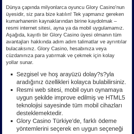
Dünya çapında milyonlarca oyuncu Glory Casino’nun
üyesidir, siz para bize katılın! Tek yapmanız gereken
kumarhanenin kaynaklarından birine kaydolmak –
resmi internet sitesi, ayna ya da mobil uygulamamız.
Aşağıda, kayıtlı bir Glory Casino üyesi olmanın tüm
avantajları hakkında adım adım talimatlar ve ayrıntılar
bulacaksınız. Glory Casino, hesabınıza veya
cüzdanınıza para yatırmak ve çekmek için kolay
yollar sunar.
Sezgisel ve hoş arayüzü dolay?s?yla
aradığınız özellikleri kolayca bulabilirsiniz.
Resmi web sitesi, mobil oyun oynamaya
uygun şekilde improve edilmiş ve HTML5
teknolojisi sayesinde tüm mobil cihazları
desteklemektedir.
Glory Casino Türkiye’de, farklı ödeme
yöntemlerini seçerek en uygun seçeneği