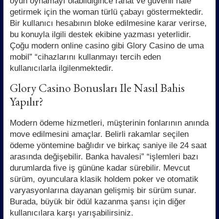
oyun oynamayı olabildiğince rahat ve güvenli hale
getirmek için the woman türlü çabayı göstermektedir.
Bir kullanıcı hesabının bloke edilmesine karar verirse,
bu konuyla ilgili destek ekibine yazması yeterlidir.
Çoğu modern online casino gibi Glory Casino de uma
mobil” “cihazlarını kullanmayı tercih eden
kullanıcılarla ilgilenmektedir.
Glory Casino Bonusları Ile Nasıl Bahis
Yapılır?
Modern ödeme hizmetleri, müşterinin fonlarının anında
move edilmesini amaçlar. Belirli rakamlar seçilen
ödeme yöntemine bağlıdır ve birkaç saniye ile 24 saat
arasında değişebilir. Banka havalesi” “işlemleri bazı
durumlarda five iş gününe kadar sürebilir. Mevcut
sürüm, oyunculara klasik holdem poker ve otomatik
varyasyonlarına dayanan gelişmiş bir sürüm sunar.
Burada, büyük bir ödül kazanma şansı için diğer
kullanıcılara karşı yarışabilirsiniz.