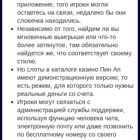
приложение, того игроки могли
остаетесь на связи, недалеко бы они
словечка находились.
Независимо от того, найдем ли вы
мгновенные выигрыши или что-то
более затянутое, там обязательно
найдется же, что соответствует своему
стилю.
Но слоты в каталоге казино Пин Ап
имеют демонстрационную версию, то
есть режим, для которого только нужны
реальные деньги со счета.
Игроки могут связаться с
администрацией службы поддержки,
используя функцию человека чата,
электронную почту или даже позвонить
по бесплатному номеру со своего