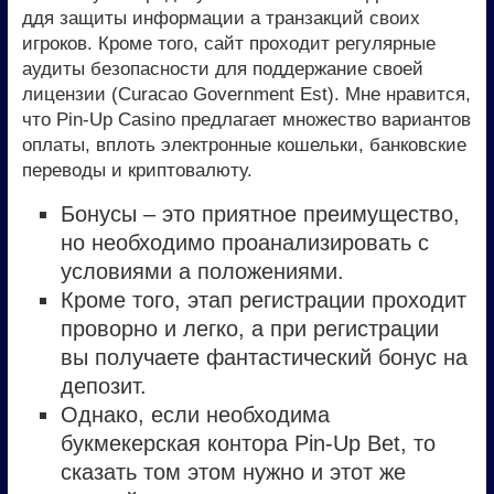
ддя защиты информации а транзакций своих
игроков. Кроме того, сайт проходит регулярные
аудиты безопасности для поддержание своей
лицензии (Curacao Government Est). Мне нравится,
что Pin-Up Casino предлагает множество вариантов
оплаты, вплоть электронные кошельки, банковские
переводы и криптовалюту.
Бонусы – это приятное преимущество,
но необходимо проанализировать с
условиями а положениями.
Кроме того, этап регистрации проходит
проворно и легко, а при регистрации
вы получаете фантастический бонус на
депозит.
Однако, если необходима
букмекерская контора Pin-Up Bet, то
сказать том этом нужно и этот же