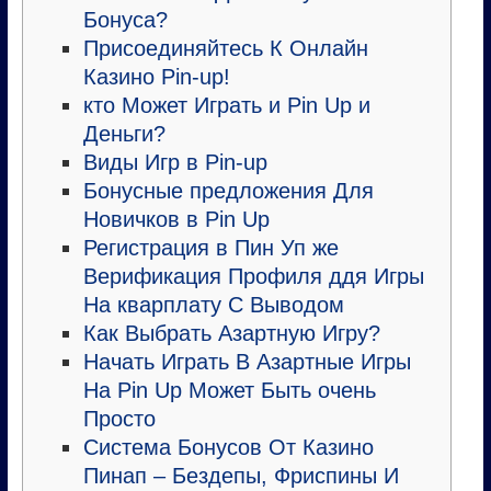
Бонуса?
Присоединяйтесь К Онлайн
Казино Pin-up!
кто Может Играть и Pin Up и
Деньги?
Виды Игр в Pin-up
Бонусные предложения Для
Новичков в Pin Up
Регистрация в Пин Уп же
Верификация Профиля ддя Игры
На кварплату С Выводом
Как Выбрать Азартную Игру?
Начать Играть В Азартные Игры
На Pin Up Может Быть очень
Просто
Система Бонусов От Казино
Пинап – Бездепы, Фриспины И