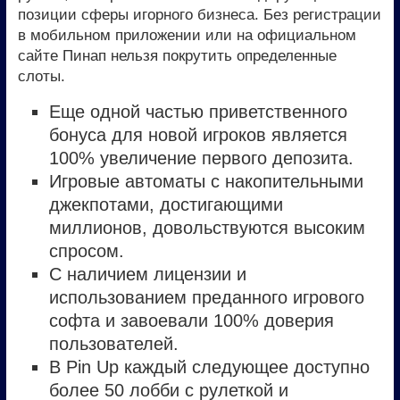
позиции сферы игорного бизнеса. Без регистрации
в мобильном приложении или на официальном
сайте Пинап нельзя покрутить определенные
слоты.
Еще одной частью приветственного
бонуса для новой игроков является
100% увеличение первого депозита.
Игровые автоматы с накопительными
джекпотами, достигающими
миллионов, довольствуются высоким
спросом.
С наличием лицензии и
использованием преданного игрового
софта и завоевали 100% доверия
пользователей.
В Pin Up каждый следующее доступно
более 50 лобби с рулеткой и