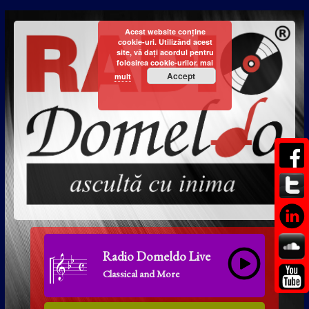
Acest website conține
cookie-uri. Utilizând acest
site, vă dați acordul pentru
folosirea cookie-urilor.
mai
Accept
mult
Radio Domeldo Live
Classical and More