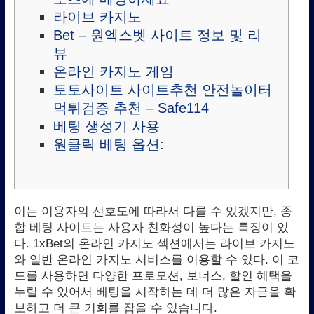
라이브 카지노
Bet – 원엑스벳 사이트 정보 및 리
뷰
온라인 카지노 게임
토토사이트 사이트추천 안전놀이터
먹튀검증 추천 – Safe114
베팅 생성기 사용
원클릭 베팅 옵션:
이는 이용자의 선호도에 따라서 다를 수 있겠지만, 종
합 베팅 사이트는 사용자 친화성이 높다는 특징이 있
다. 1xBet의 온라인 카지노 섹션에서는 라이브 카지노
와 일반 온라인 카지노 서비스를 이용할 수 있다. 이 코
드를 사용하면 다양한 프로모션, 보너스, 할인 혜택을
누릴 수 있어서 베팅을 시작하는 데 더 많은 자금을 확
보하고 더 큰 기회를 잡을 수 있습니다.