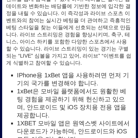
데이트와 변화하는 배당률에 기반한 정보에 입각한 결
정을 내릴 수 있습니다. 이 즉각성과 라이브 스포츠 이
벤트와의 참여는 실시간 베팅을 더 관여하고 즉흥적인
베팅 스타일을 찾는 이들에게 선호되는 선택으로 만듭
니다. 라이브 스트리밍은 경험을 향상시키며, 축구, 테
니스, 아이스 하키를 포함한 다양한 스포츠에서 사용
할 수 있습니다. 라이브 스트리밍이 있는 경기는 구별
되는 “LIVE” 심볼을 가지고 있어, 라이브” “이벤트를 쉽
게 식별하고 참여할 수 있습니다.
IPhone용 1xBet 앱을 사용하려면 먼저 기
기의 국가를 변경해야 합니다.
1xBet은 모바일 플랫폼에서도 원활한 베
팅 경험을 제공하기 위해 헌신하고 있으
며, 안드로이드 및 iOS 장치용 전용 앱을
제공합니다.
1XBET 모바일 앱은 원엑스벳 사이트에서
다운로드가 가능하며, 안드로이드와 iOS