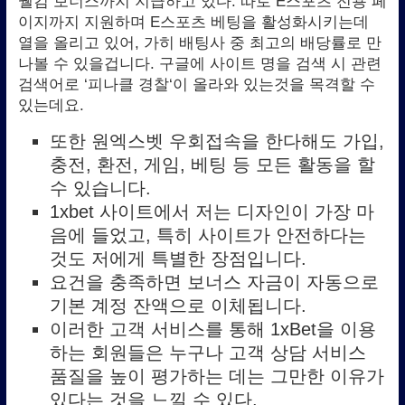
웰컴 보너스까지 지급하고 있다. 따로 E스포츠 전용 페
이지까지 지원하며 E스포츠 베팅을 활성화시키는데
열을 올리고 있어, 가히 배팅사 중 최고의 배당률로 만
나볼 수 있을겁니다. 구글에 사이트 명을 검색 시 관련
검색어로 ‘피나클 경찰‘이 올라와 있는것을 목격할 수
있는데요.
또한 원엑스벳 우회접속을 한다해도 가입,
충전, 환전, 게임, 베팅 등 모든 활동을 할
수 있습니다.
1xbet 사이트에서 저는 디자인이 가장 마
음에 들었고, 특히 사이트가 안전하다는
것도 저에게 특별한 장점입니다.
요건을 충족하면 보너스 자금이 자동으로
기본 계정 잔액으로 이체됩니다.
이러한 고객 서비스를 통해 1xBet을 이용
하는 회원들은 누구나 고객 상담 서비스
품질을 높이 평가하는 데는 그만한 이유가
있다는 것을 느낄 수 있다.