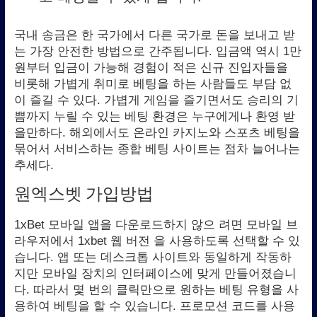
국내 송금은 한 국가에서 다른 국가로 돈을 보내고 받
는 가장 안전한 방법으로 간주됩니다. 입금액 역시 1만
원부터 입금이 가능해 경험이 적은 신규 진입자들을
비롯해 가볍게 취미로 베팅을 하는 사람들도 부담 없
이 즐길 수 있다. 가볍게 게임을 즐기면서도 승리의 기
쁨까지 누릴 수 있는 베팅 환경은 누구에게나 환영 받
을만하다. 해외에서도 온라인 카지노와 스포츠 베팅을
묶어서 서비스하는 종합 베팅 사이트는 점차 늘어나는
추세다.
원엑스벳 가입방법
1xBet 모바일 앱을 다운로드하지 않으 려면 모바일 브
라우저에서 1xbet 웹 버전 을 사용하도록 선택할 수 있
습니다. 앱 또는 데스크톱 사이트와 동일하게 작동하
지만 모바일 장치의 인터페이스에 맞게 만들어졌습니
다. 따라서 몇 번의 클릭만으로 원하는 베팅 유형을 사
용하여 베팅을 할 수 있습니다. 프로모션 코드를 사용