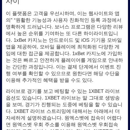
사이
이 플랫폼은 고객을 우선시하며, 이는 웹사이트와 앱
의” “원활한 기능성과 사용자 친화적인 등록 과정에서
명확하게 드러납니다. 보너스 프로그램은 다양한 리뷰
에서 높은 순위를 기여하는 또 다른 하이라이트입니
다. 1xBet 카지노는 안드로이드 및 iOS 기기용 모바일
앱을 제공하여, 모바일 플레이에 최적화된 다양한 게
임에 대한 접근을 제공합니다. 1xBet 카지노에 가입하
는 것은 빠르고 안전하게 플레이어를 게임으로 안내하
는 간단한 과정입니다. 이는 결제 단계에서 이벤트 진
행 여부를 확인할 수 있으므로 원한다면 해당 수단을
이용해 추가적인 혜택을 받을 수도 있다.
라이브로 경기를 보고 베팅할 수 있는 1XBET 라이브
옵션도 있습니다. 1XBET 라이브는 말 그대로 생방송
을 보며, 경기가 진행되는 도중에 베팅을 할 수 있습니
다. 1XBET 라이브 스트리밍에 대해서는 아래에서 더
자세하게 설명하겠습니다. 원엑스벳에 접속이 어렵다
면 원엑스벳 우회 주소를 이용해 원엑스벳 우회접속