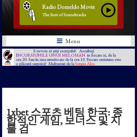
Radio Domeldo Movie
The Best of Soundtracks
Menu
E nevoie să știți esențialul: Ascultați
I
NCURSIUNILE UNUI MELOMAN
în fiecare zi, de la
ora 20. Sau în ziua următoare de la ora 10. Fiecare emisiune este
o plăcută surpriză! Mulțumiri de la
Sergiu Alex.
1xbet 스포츠 베팅 한국: 종
합적인 게임, 보너스 및 지
불 검