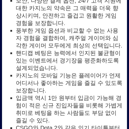
보안, 다양한 결제 옵션, 24/7 고객 지원에
대한 카지노의 약속은 그 매력을 더욱 향
상시키며, 안전하고 즐겁고 원활한 게임
경험을 보장합니다.
풍부한 게임 옵션과 비교할 수 없는 사용
자 경험을 결합하여, 캐주얼 게이머와 심
각한 게이머 모두에게 최상의 선택입니다.
핸디캡 베팅은 능력에서 인지된 불균형이
있는 이벤트에서 경기장을 평준화하도록
설계되었습니다.
카지노의 모바일 기능은 플레이어가 언제
어디서나 좋아하는 게임을 즐길 수 있도록
보장합니다.
입금액 역시 1만 원부터 입금이 가능해 경
험이 적은 신규 진입자들을 비롯해 가볍게
취미로 베팅을 하는 사람들도 부담 없이
즐길 수 있다.
CSGO와 Dota 2와 같은 인기 타이틀부터